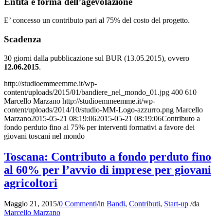
Entità e forma dell’agevolazione
E’ concesso un contributo pari al 75% del costo del progetto.
Scadenza
30 giorni dalla pubblicazione sul BUR (13.05.2015), ovvero
12.06.2015
.
http://studioemmeemme.it/wp-
content/uploads/2015/01/bandiere_nel_mondo_01.jpg
400
610
Marcello Marzano
http://studioemmeemme.it/wp-
content/uploads/2014/10/studio-MM-Logo-azzurro.png
Marcello
Marzano
2015-05-21 08:19:06
2015-05-21 08:19:06
Contributo a
fondo perduto fino al 75% per interventi formativi a favore dei
giovani toscani nel mondo
Toscana: Contributo a fondo perduto fino
al 60% per l’avvio di imprese per giovani
agricoltori
Maggio 21, 2015
/
0 Commenti
/
in
Bandi
,
Contributi
,
Start-up
/
da
Marcello Marzano