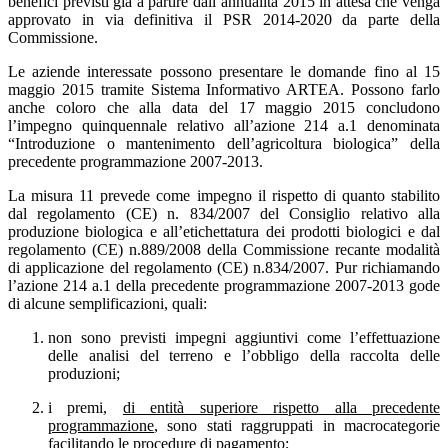
benefici previsti già a partire dall’annualità 2015 in attesa che venga
approvato in via definitiva il PSR 2014-2020 da parte della
Commissione.
Le aziende interessate possono presentare le domande fino al 15
maggio 2015 tramite Sistema Informativo ARTEA. Possono farlo
anche coloro che alla data del 17 maggio 2015 concludono
l’impegno quinquennale relativo all’azione 214 a.1 denominata
“Introduzione o mantenimento dell’agricoltura biologica” della
precedente programmazione 2007-2013.
La misura 11 prevede come impegno il rispetto di quanto stabilito
dal regolamento (CE) n. 834/2007 del Consiglio relativo alla
produzione biologica e all’etichettatura dei prodotti biologici e dal
regolamento (CE) n.889/2008 della Commissione recante modalità
di applicazione del regolamento (CE) n.834/2007. Pur richiamando
l’azione 214 a.1 della precedente programmazione 2007-2013 gode
di alcune semplificazioni, quali:
non sono previsti impegni aggiuntivi come l’effettuazione
delle analisi del terreno e l’obbligo della raccolta delle
produzioni;
i premi,
di entità superiore rispetto alla precedente
programmazione
, sono stati raggruppati in macrocategorie
facilitando le procedure di pagamento;