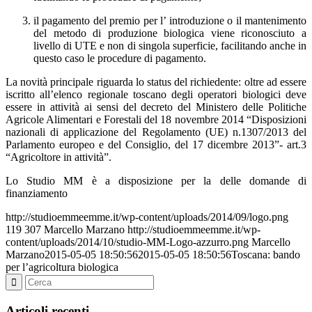
il pagamento del premio per l’ introduzione o il mantenimento
del metodo di produzione biologica viene riconosciuto a
livello di UTE e non di singola superficie, facilitando anche in
questo caso le procedure di pagamento.
La novità principale riguarda lo status del richiedente: oltre ad essere
iscritto all’elenco regionale toscano degli operatori biologici deve
essere in attività ai sensi del decreto del Ministero delle Politiche
Agricole Alimentari e Forestali del 18 novembre 2014 “Disposizioni
nazionali di applicazione del Regolamento (UE) n.1307/2013 del
Parlamento europeo e del Consiglio, del 17 dicembre 2013”- art.3
“Agricoltore in attività”.
Lo Studio MM è a disposizione per la delle domande di
finanziamento
http://studioemmeemme.it/wp-content/uploads/2014/09/logo.png
119
307
Marcello Marzano
http://studioemmeemme.it/wp-
content/uploads/2014/10/studio-MM-Logo-azzurro.png
Marcello
Marzano
2015-05-05 18:50:56
2015-05-05 18:50:56
Toscana: bando
per l’agricoltura biologica
Articoli recenti