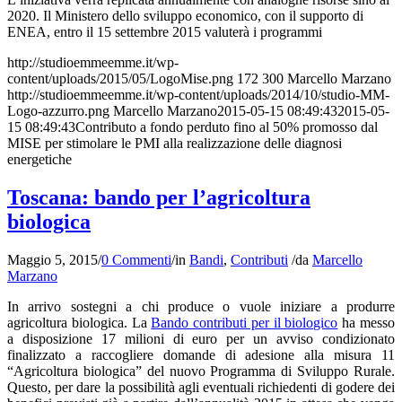
2020. Il Ministero dello sviluppo economico, con il supporto di
ENEA, entro il 15 settembre 2015 valuterà i programmi
http://studioemmeemme.it/wp-
content/uploads/2015/05/LogoMise.png
172
300
Marcello Marzano
http://studioemmeemme.it/wp-content/uploads/2014/10/studio-MM-
Logo-azzurro.png
Marcello Marzano
2015-05-15 08:49:43
2015-05-
15 08:49:43
Contributo a fondo perduto fino al 50% promosso dal
MISE per stimolare le PMI alla realizzazione delle diagnosi
energetiche
Toscana: bando per l’agricoltura
biologica
Maggio 5, 2015
/
0 Commenti
/
in
Bandi
,
Contributi
/
da
Marcello
Marzano
In arrivo sostegni a chi produce o vuole iniziare a produrre
agricoltura biologica. La
Bando contributi per il biologico
ha messo
a disposizione 17 milioni di euro per un avviso condizionato
finalizzato a raccogliere domande di adesione alla misura 11
“Agricoltura biologica” del nuovo Programma di Sviluppo Rurale.
Questo, per dare la possibilità agli eventuali richiedenti di godere dei