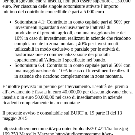
per ogni giovane che si insedia, non può essere superiore a 130.000
euro. Per ciascuna delle singole sottomisure attivate l’importo
minimo del contributo concedibile è pari a 5.000 euro.
Sottomisura 4.1: Contributo in conto capitale pari al 50% per
investimenti riguardanti esclusivamente l’attività di
produzione di prodotti agricoli, con una maggiorazione del
10% in caso di investimenti realizzati in aziende che ricadono
completamente in zona montana; 40% per investimenti
utilizzabili in modo esclusivo o parziale per le attività di
trasformazione e commercializzazione dei prodotti
appartenenti all’Allegato I specificato nel bando.
Sottomisura 6.4: Contributo in conto capitale pari al 50% con
una maggiorazione del 10% in caso di investimenti realizzati
in aziende che ricadono completamente in zona montana.
E’ inoltre previsto un premio per l’avviamento. L’entità del premio
all’avviamento è fissata in euro 40.000,00 per ciascun giovane che si
insedia o in euro 50.000,00 nel caso di insediamento in aziende
ricadenti completamente in aree montane.
Il presente avviso è consultabile sul BURT n. 19 parte II del 13
maggio 2015
http://studioemmeemme.it/wp-content/uploads/2014/11/trattore.jpg
199
253
Marcello Marzano
http://studioemmeemme.it/wp-