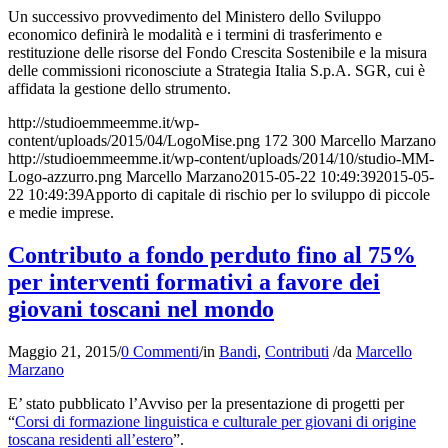
Un successivo provvedimento del Ministero dello Sviluppo
economico definirà le modalità e i termini di trasferimento e
restituzione delle risorse del Fondo Crescita Sostenibile e la misura
delle commissioni riconosciute a Strategia Italia S.p.A. SGR, cui è
affidata la gestione dello strumento.
http://studioemmeemme.it/wp-
content/uploads/2015/04/LogoMise.png
172
300
Marcello Marzano
http://studioemmeemme.it/wp-content/uploads/2014/10/studio-MM-
Logo-azzurro.png
Marcello Marzano
2015-05-22 10:49:39
2015-05-
22 10:49:39
Apporto di capitale di rischio per lo sviluppo di piccole
e medie imprese.
Contributo a fondo perduto fino al 75%
per interventi formativi a favore dei
giovani toscani nel mondo
Maggio 21, 2015
/
0 Commenti
/
in
Bandi
,
Contributi
/
da
Marcello
Marzano
E’ stato pubblicato l’Avviso per la presentazione di progetti per
“
Corsi di formazione linguistica e culturale per giovani di origine
toscana residenti all’estero
”.