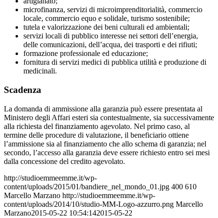
artigianato;
microfinanza, servizi di microimprenditorialità, commercio
locale, commercio equo e solidale, turismo sostenibile;
tutela e valorizzazione dei beni culturali ed ambientali;
servizi locali di pubblico interesse nei settori dell’energia,
delle comunicazioni, dell’acqua, dei trasporti e dei rifiuti;
formazione professionale ed educazione;
fornitura di servizi medici di pubblica utilità e produzione di
medicinali.
Scadenza
La domanda di ammissione alla garanzia può essere presentata al
Ministero degli Affari esteri sia contestualmente, sia successivamente
alla richiesta del finanziamento agevolato. Nel primo caso, al
termine delle procedure di valutazione, il beneficiario ottiene
l’ammissione sia al finanziamento che allo schema di garanzia; nel
secondo, l’accesso alla garanzia deve essere richiesto entro sei mesi
dalla concessione del credito agevolato.
http://studioemmeemme.it/wp-
content/uploads/2015/01/bandiere_nel_mondo_01.jpg
400
610
Marcello Marzano
http://studioemmeemme.it/wp-
content/uploads/2014/10/studio-MM-Logo-azzurro.png
Marcello
Marzano
2015-05-22 10:54:14
2015-05-22