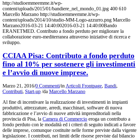
http://studioemmeemme.it/wp-
content/uploads/2015/01/bandiere_nel_mondo_01.jpg
400
610
Marcello Marzano
http://studioemmeemme.it/wp-
content/uploads/2014/10/studio-MM-Logo-azzurro.png
Marcello
Marzano
2016-03-21 14:40:00
2016-03-21 14:40:00
Bando
ERANETMED. Contributo a fondo perduto per migliorare la
collaborazione euro-mediterranea attraverso iniziative di ricerca e
sviluppo.
CCIAA Pisa: Contributo a fondo perduto
fino al 10% per sostenere gli investimenti
e l’avvio di nuove imprese.
Marzo 21, 2016
/
0 Commenti
/
in
Articoli Frontpage
,
Bandi
,
Contributi
,
Start-up
/
da
Marcello Marzano
Al fine di incentivare la realizzazione di investimenti in impianti
produttivi, attrezzature, arredi, macchinari, software di nuova
fabbricazione e l’avvio di nuove attività imprenditoriali nella
provincia di Pisa, la
Camera di Commercio
eroga un contributo a
fondo perduto con le modalità ed i criteri di seguito indicati a favore
delle imprese, comunque costituite nelle forme previste dalla vigente
legislazione. I contributi, nei limiti delle risorse previste dal bilancio