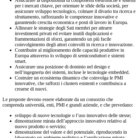
Assicurare la disponibilità di componenti elettroniche e sistemi
per i mercati chiave, per orientare le sfide della società, per
assicurare sviluppo tecnologico, colmare il divario tra ricerca e
sfruttamento, rafforzando le competenze innovative e
garantendo crescita economica e posti di lavoro in Europa.
Allineare le strategie degli Sati membri per attrarre
investimenti privati ed evitare inutili duplicazioni e
frammentazioni di sforzi, garantendo un più facile
coinvolgimento degli attori coinvolti in ricerca e innovazione.
Contribuire al miglioramento delle capacità produttive in
Europa attraverso lo sviluppo di semiconduttori e sistemi
smart.
Assicurare una posizione di dominio nel design e
nell’ingegneria dei sistemi, incluse le tecnologie embedded.
Costruire un ecosistema dinamico che coinvolga le PMI
innovative, che rafforzi i clusters esistenti e contribuisca a
crearne di nuovi.
Le proposte devono essere elaborate da un consorzio che
comprenda università, enti, PMI e grandi aziende, e che prevedano:
sviluppo di nuove tecnologie o l’uso innovativo delle stesse;
dimostrazione mirata dell’approccio innovativo relativo al
nuovo prodotto o servizio;
dimostrazione del valore e del potenziale, riproducendo in
laboratorio un ambiente realistico e l’applicazione mirata;