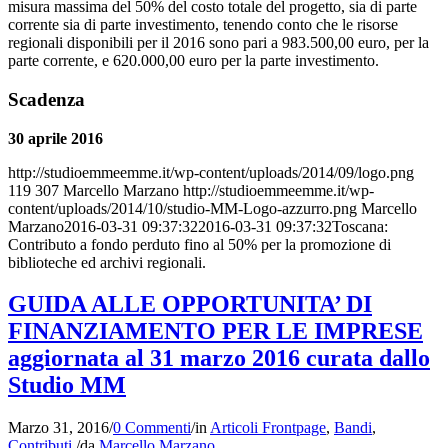
misura massima del 50% del costo totale del progetto, sia di parte
corrente sia di parte investimento, tenendo conto che le risorse
regionali disponibili per il 2016 sono pari a 983.500,00 euro, per la
parte corrente, e 620.000,00 euro per la parte investimento.
Scadenza
30 aprile 2016
http://studioemmeemme.it/wp-content/uploads/2014/09/logo.png
119
307
Marcello Marzano
http://studioemmeemme.it/wp-
content/uploads/2014/10/studio-MM-Logo-azzurro.png
Marcello
Marzano
2016-03-31 09:37:32
2016-03-31 09:37:32
Toscana:
Contributo a fondo perduto fino al 50% per la promozione di
biblioteche ed archivi regionali.
GUIDA ALLE OPPORTUNITA’ DI
FINANZIAMENTO PER LE IMPRESE
aggiornata al 31 marzo 2016 curata dallo
Studio MM
Marzo 31, 2016
/
0 Commenti
/
in
Articoli Frontpage
,
Bandi
,
Contributi
/
da
Marcello Marzano