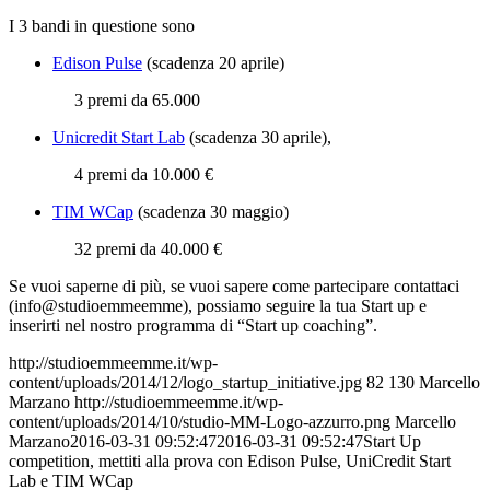
I 3 bandi in questione sono
Edison Pulse
(scadenza 20 aprile)
3 premi da 65.000
Unicredit Start Lab
(scadenza 30 aprile),
4 premi da 10.000 €
TIM WCap
(scadenza 30 maggio)
32 premi da 40.000 €
Se vuoi saperne di più, se vuoi sapere come partecipare contattaci
(info@studioemmeemme), possiamo seguire la tua Start up e
inserirti nel nostro programma di “Start up coaching”.
http://studioemmeemme.it/wp-
content/uploads/2014/12/logo_startup_initiative.jpg
82
130
Marcello
Marzano
http://studioemmeemme.it/wp-
content/uploads/2014/10/studio-MM-Logo-azzurro.png
Marcello
Marzano
2016-03-31 09:52:47
2016-03-31 09:52:47
Start Up
competition, mettiti alla prova con Edison Pulse, UniCredit Start
Lab e TIM WCap