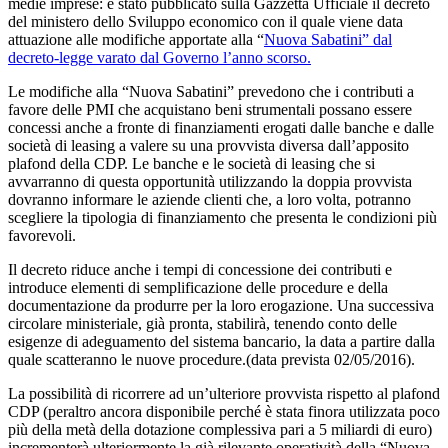
medie imprese: è stato pubblicato sulla Gazzetta Ufficiale il decreto
del ministero dello Sviluppo economico con il quale viene data
attuazione alle modifiche apportate alla “
Nuova Sabatini” dal
decreto-legge varato dal Governo l’anno scorso.
Le modifiche alla “Nuova Sabatini” prevedono che i contributi a
favore delle PMI che acquistano beni strumentali possano essere
concessi anche a fronte di finanziamenti erogati dalle banche e dalle
società di leasing a valere su una provvista diversa dall’apposito
plafond della CDP. Le banche e le società di leasing che si
avvarranno di questa opportunità utilizzando la doppia provvista
dovranno informare le aziende clienti che, a loro volta, potranno
scegliere la tipologia di finanziamento che presenta le condizioni più
favorevoli.
Il decreto riduce anche i tempi di concessione dei contributi e
introduce elementi di semplificazione delle procedure e della
documentazione da produrre per la loro erogazione. Una successiva
circolare ministeriale, già pronta, stabilirà, tenendo conto delle
esigenze di adeguamento del sistema bancario, la data a partire dalla
quale scatteranno le nuove procedure.(data prevista 02/05/2016).
La possibilità di ricorrere ad un’ulteriore provvista rispetto al plafond
CDP (peraltro ancora disponibile perché è stata finora utilizzata poco
più della metà della dotazione complessiva pari a 5 miliardi di euro)
incrementerà ulteriormente la già rilevante operatività della “Nuova