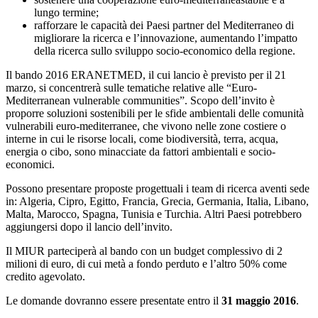
lungo termine;
rafforzare le capacità dei Paesi partner del Mediterraneo di
migliorare la ricerca e l’innovazione, aumentando l’impatto
della ricerca sullo sviluppo socio-economico della regione.
Il bando 2016 ERANETMED, il cui lancio è previsto per il 21
marzo, si concentrerà sulle tematiche relative alle “Euro-
Mediterranean vulnerable communities”. Scopo dell’invito è
proporre soluzioni sostenibili per le sfide ambientali delle comunità
vulnerabili euro-mediterranee, che vivono nelle zone costiere o
interne in cui le risorse locali, come biodiversità, terra, acqua,
energia o cibo, sono minacciate da fattori ambientali e socio-
economici.
Possono presentare proposte progettuali i team di ricerca aventi sede
in: Algeria, Cipro, Egitto, Francia, Grecia, Germania, Italia, Libano,
Malta, Marocco, Spagna, Tunisia e Turchia. Altri Paesi potrebbero
aggiungersi dopo il lancio dell’invito.
Il MIUR parteciperà al bando con un budget complessivo di 2
milioni di euro, di cui metà a fondo perduto e l’altro 50% come
credito agevolato.
Le domande dovranno essere presentate entro il
31 maggio 2016
.