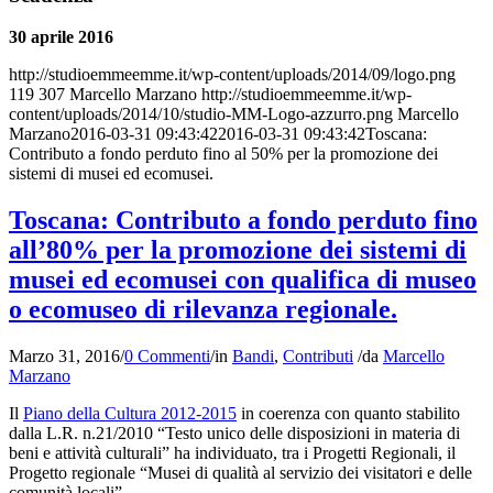
30 aprile 2016
http://studioemmeemme.it/wp-content/uploads/2014/09/logo.png
119
307
Marcello Marzano
http://studioemmeemme.it/wp-
content/uploads/2014/10/studio-MM-Logo-azzurro.png
Marcello
Marzano
2016-03-31 09:43:42
2016-03-31 09:43:42
Toscana:
Contributo a fondo perduto fino al 50% per la promozione dei
sistemi di musei ed ecomusei.
Toscana: Contributo a fondo perduto fino
all’80% per la promozione dei sistemi di
musei ed ecomusei con qualifica di museo
o ecomuseo di rilevanza regionale.
Marzo 31, 2016
/
0 Commenti
/
in
Bandi
,
Contributi
/
da
Marcello
Marzano
Il
Piano della Cultura 2012-2015
in coerenza con quanto stabilito
dalla L.R. n.21/2010 “Testo unico delle disposizioni in materia di
beni e attività culturali” ha individuato, tra i Progetti Regionali, il
Progetto regionale “Musei di qualità al servizio dei visitatori e delle
comunità locali”.