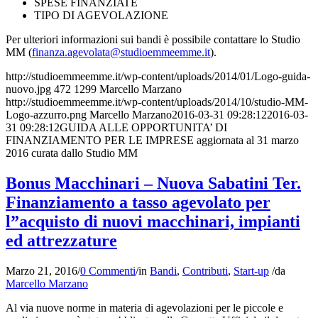
SPESE FINANZIATE
TIPO DI AGEVOLAZIONE
Per ulteriori informazioni sui bandi è possibile contattare lo Studio
MM (
finanza.agevolata@studioemmeemme.it
).
http://studioemmeemme.it/wp-content/uploads/2014/01/Logo-guida-
nuovo.jpg
472
1299
Marcello Marzano
http://studioemmeemme.it/wp-content/uploads/2014/10/studio-MM-
Logo-azzurro.png
Marcello Marzano
2016-03-31 09:28:12
2016-03-
31 09:28:12
GUIDA ALLE OPPORTUNITA’ DI
FINANZIAMENTO PER LE IMPRESE aggiornata al 31 marzo
2016 curata dallo Studio MM
Bonus Macchinari – Nuova Sabatini Ter.
Finanziamento a tasso agevolato per
l”acquisto di nuovi macchinari, impianti
ed attrezzature
Marzo 21, 2016
/
0 Commenti
/
in
Bandi
,
Contributi
,
Start-up
/
da
Marcello Marzano
Al via nuove norme in materia di agevolazioni per le piccole e