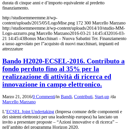
durata di cinque anni e d’importo equivalente al predetto
finanziamento.
http://studioemmeemme.it/wp-
content/uploads/2015/05/LogoMise.png
172
300
Marcello Marzano
http://studioemmeemme.it/wp-content/uploads/2014/10/studio-MM-
Logo-azzurro.png
Marcello Marzano
2016-03-21 14:45:43
2016-03-
21 14:45:43
Bonus Macchinari – Nuova Sabatini Ter. Finanziamento
a tasso agevolato per l”acquisto di nuovi macchinari, impianti ed
attrezzature
Bando H2020-ECSEL-2016. Contributo a
fondo perduto fino al 35% per la
realizzazione di attività di ricerca ed
innovazione in campo elettronico.
Marzo 21, 2016
/
0 Commenti
/
in
Bandi
,
Contributi
,
Start-up
/
da
Marcello Marzano
L’
ECSEL Joint Undertaking
(Impresa comune delle componenti e
dei sistemi elettronici per una leadership europea) ha lanciato un
invito a presentare proposte – “Azioni innovative e di ricerca” –
nell’ambito del programma Horizon 2020.