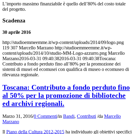
L’importo massimo finanziabile è quello dell’80% del costo totale
del progetto.
Scadenza
30 aprile 2016
http://studioemmeemme.it/wp-content/uploads/2014/09/logo.png
119
307
Marcello Marzano
http://studioemmeemme.it/wp-
content/uploads/2014/10/studio-MM-Logo-azzurro.png
Marcello
Marzano
2016-03-31 09:40:38
2016-03-31 09:40:38
Toscana:
Contributo a fondo perduto fino all’80% per la promozione dei
sistemi di musei ed ecomusei con qualifica di museo o ecomuseo di
rilevanza regionale.
Toscana: Contributo a fondo perduto fino
al 50% per la promozione di biblioteche
ed archivi regionali.
Marzo 31, 2016
/
0 Commenti
/
in
Bandi
,
Contributi
/
da
Marcello
Marzano
Il
Piano della Cultura 2012-2015
ha individuato gli obiettivi specifici