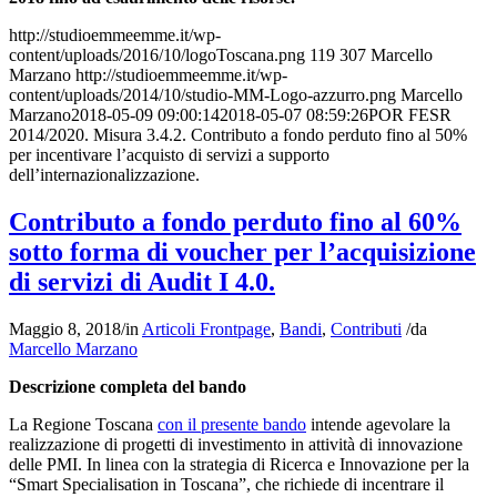
http://studioemmeemme.it/wp-
content/uploads/2016/10/logoToscana.png
119
307
Marcello
Marzano
http://studioemmeemme.it/wp-
content/uploads/2014/10/studio-MM-Logo-azzurro.png
Marcello
Marzano
2018-05-09 09:00:14
2018-05-07 08:59:26
POR FESR
2014/2020. Misura 3.4.2. Contributo a fondo perduto fino al 50%
per incentivare l’acquisto di servizi a supporto
dell’internazionalizzazione.
Contributo a fondo perduto fino al 60%
sotto forma di voucher per l’acquisizione
di servizi di Audit I 4.0.
Maggio 8, 2018
/
in
Articoli Frontpage
,
Bandi
,
Contributi
/
da
Marcello Marzano
Descrizione completa del bando
La Regione Toscana
con il presente bando
intende agevolare la
realizzazione di progetti di investimento in attività di innovazione
delle PMI. In linea con la strategia di Ricerca e Innovazione per la
“Smart Specialisation in Toscana”, che richiede di incentrare il