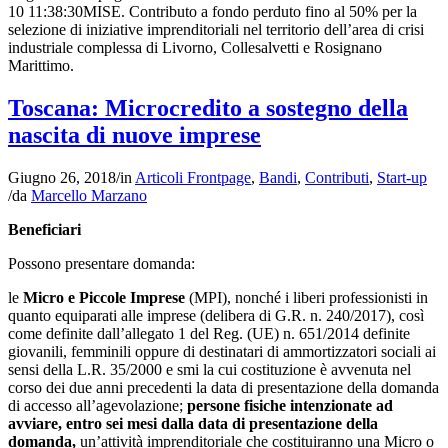
10 11:38:30
MISE. Contributo a fondo perduto fino al 50% per la
selezione di iniziative imprenditoriali nel territorio dell’area di crisi
industriale complessa di Livorno, Collesalvetti e Rosignano
Marittimo.
Toscana: Microcredito a sostegno della
nascita di nuove imprese
Giugno 26, 2018
/
in
Articoli Frontpage
,
Bandi
,
Contributi
,
Start-up
/
da
Marcello Marzano
Beneficiari
Possono presentare domanda:
le
Micro e Piccole Imprese
(MPI), nonché i liberi professionisti in
quanto equiparati alle imprese (delibera di G.R. n. 240/2017), così
come definite dall’allegato 1 del Reg. (UE) n. 651/2014 definite
giovanili, femminili oppure di destinatari di ammortizzatori sociali ai
sensi della L.R. 35/2000 e smi la cui costituzione è avvenuta nel
corso dei due anni precedenti la data di presentazione della domanda
di accesso all’agevolazione;
persone fisiche intenzionate ad
avviare, entro sei mesi dalla data di presentazione della
domanda,
un’attività imprenditoriale che costituiranno una Micro o