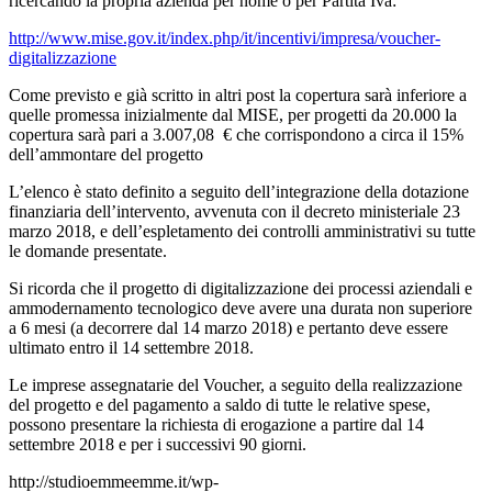
ricercando la propria azienda per nome o per Partita Iva:
http://www.mise.gov.it/index.php/it/incentivi/impresa/voucher-
digitalizzazione
Come previsto e già scritto in altri post la copertura sarà inferiore a
quelle promessa inizialmente dal MISE, per progetti da 20.000 la
copertura sarà pari a 3.007,08 € che corrispondono a circa il 15%
dell’ammontare del progetto
L’elenco è stato definito a seguito dell’integrazione della dotazione
finanziaria dell’intervento, avvenuta con il decreto ministeriale 23
marzo 2018, e dell’espletamento dei controlli amministrativi su tutte
le domande presentate.
Si ricorda che il progetto di digitalizzazione dei processi aziendali e
ammodernamento tecnologico deve avere una durata non superiore
a 6 mesi (a decorrere dal 14 marzo 2018) e pertanto deve essere
ultimato entro il 14 settembre 2018.
Le imprese assegnatarie del Voucher, a seguito della realizzazione
del progetto e del pagamento a saldo di tutte le relative spese,
possono presentare la richiesta di erogazione a partire dal 14
settembre 2018 e per i successivi 90 giorni.
http://studioemmeemme.it/wp-