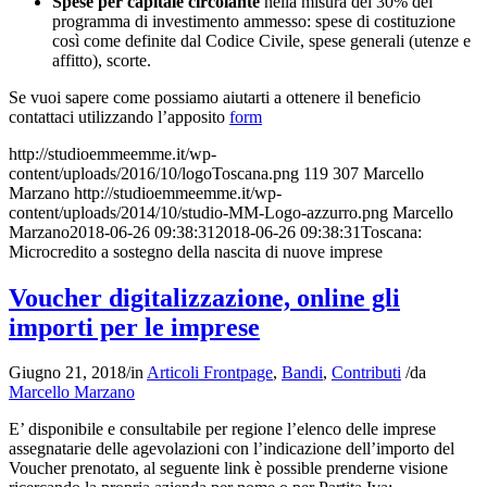
Spese per capitale circolante
nella misura del 30% del
programma di investimento ammesso: spese di costituzione
così come definite dal Codice Civile, spese generali (utenze e
affitto), scorte.
Se vuoi sapere come possiamo aiutarti a ottenere il beneficio
contattaci utilizzando l’apposito
form
http://studioemmeemme.it/wp-
content/uploads/2016/10/logoToscana.png
119
307
Marcello
Marzano
http://studioemmeemme.it/wp-
content/uploads/2014/10/studio-MM-Logo-azzurro.png
Marcello
Marzano
2018-06-26 09:38:31
2018-06-26 09:38:31
Toscana:
Microcredito a sostegno della nascita di nuove imprese
Voucher digitalizzazione, online gli
importi per le imprese
Giugno 21, 2018
/
in
Articoli Frontpage
,
Bandi
,
Contributi
/
da
Marcello Marzano
E’ disponibile e consultabile per regione l’elenco delle imprese
assegnatarie delle agevolazioni con l’indicazione dell’importo del
Voucher prenotato, al seguente link è possible prenderne visione