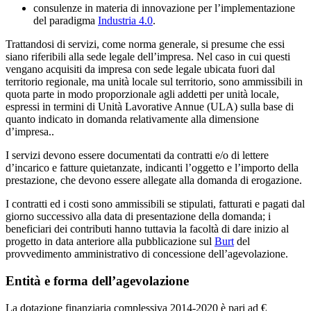
consulenze in materia di innovazione
per l’implementazione
del paradigma
Industria 4.0
.
Trattandosi di servizi, come norma generale, si presume che essi
siano riferibili alla sede legale dell’impresa. Nel caso in cui questi
vengano
acquisiti da impresa
con sede legale ubicata
fuori dal
territorio regionale, ma unità locale sul territorio, sono
ammissibili in
quota parte
in modo proporzionale agli addetti per unità locale,
espressi in termini di
Unità Lavorative Annue (ULA)
sulla base di
quanto indicato in domanda relativamente alla dimensione
d’impresa..
I
servizi devono essere documentati
da contratti e/o di lettere
d’incarico e fatture quietanzate, indicanti l’oggetto e l’importo della
prestazione, che devono essere allegate alla domanda di erogazione.
I contratti ed i costi sono
ammissibili se stipulati, fatturati e pagati dal
giorno successivo alla data di presentazione della domanda; i
beneficiari dei contributi hanno tuttavia la facoltà di dare inizio al
progetto in
data anteriore
alla pubblicazione
sul
Burt
del
provvedimento amministrativo di
concessione dell’agevolazione.
Entità e forma dell’agevolazione
La dotazione finanziaria complessiva 2014-2020 è pari ad €