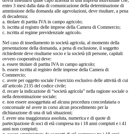
dovrà insediarsi quale capo azienda in una impresa individuale che,
entro 3 mesi dalla data di comunicazione della determinazione di
ammissione della domanda alle agevolazioni, deve risultare, a pena
di decadenza:
a. titolare di partita IVA in campo agricolo;
b. iscritta al registro delle imprese della Camera di Commercio;
c. iscritta al regime previdenziale agricolo.
Nel caso di insediamento in società agricola, al momento della
presentazione della domanda, a pena di esclusione, il soggetto
richiedente deve risultarne socio e la società (di persone, capitali
ovvero cooperativa) deve:
a. essere titolare di partita IVA in campo agricolo;
b. essere iscritta al registro delle imprese della Camera di
Commercio;
c. avere per oggetto sociale l’esercizio esclusivo delle attività di cui
all’articolo 2135 del codice civile;
d. recare la indicazione di “società agricola” nella ragione sociale o
nella denominazione sociale;
e. non essere assoggettata ad alcuna procedura concordataria o
concorsuale né avere in corso alcun procedimento per la
dichiarazione di una di tali situazioni;
f. avere una maggioranza assoluta, numerica e di quote di
partecipazione di soci di età compresa tra i 18 anni compiuti e i 41
anni non compiuti;