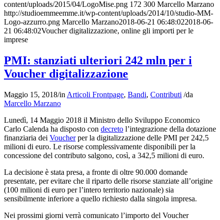
content/uploads/2015/04/LogoMise.png
172
300
Marcello Marzano
http://studioemmeemme.it/wp-content/uploads/2014/10/studio-MM-
Logo-azzurro.png
Marcello Marzano
2018-06-21 06:48:02
2018-06-
21 06:48:02
Voucher digitalizzazione, online gli importi per le
imprese
PMI: stanziati ulteriori 242 mln per i
Voucher digitalizzazione
Maggio 15, 2018
/
in
Articoli Frontpage
,
Bandi
,
Contributi
/
da
Marcello Marzano
Lunedì, 14 Maggio 2018 il Ministro dello Sviluppo Economico
Carlo Calenda ha disposto con
decreto
l’integrazione della dotazione
finanziaria dei
Voucher
per la digitalizzazione delle PMI per 242,5
milioni di euro. Le risorse complessivamente disponibili per la
concessione del contributo salgono, così, a 342,5 milioni di euro.
La decisione è stata presa, a fronte di oltre 90.000 domande
presentate, per evitare che il riparto delle risorse stanziate all’origine
(100 milioni di euro per l’intero territorio nazionale) sia
sensibilmente inferiore a quello richiesto dalla singola impresa.
Nei prossimi giorni verrà comunicato l’importo del Voucher