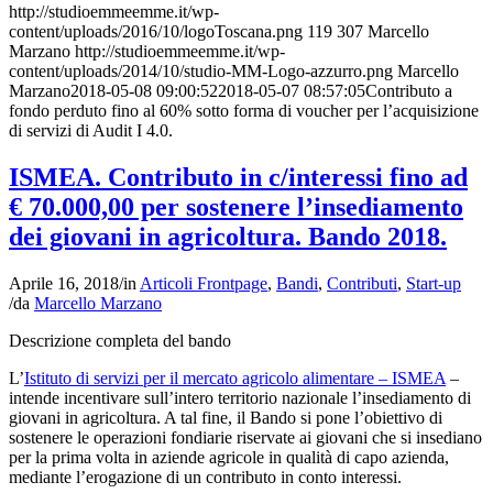
http://studioemmeemme.it/wp-
content/uploads/2016/10/logoToscana.png
119
307
Marcello
Marzano
http://studioemmeemme.it/wp-
content/uploads/2014/10/studio-MM-Logo-azzurro.png
Marcello
Marzano
2018-05-08 09:00:52
2018-05-07 08:57:05
Contributo a
fondo perduto fino al 60% sotto forma di voucher per l’acquisizione
di servizi di Audit I 4.0.
ISMEA. Contributo in c/interessi fino ad
€ 70.000,00 per sostenere l’insediamento
dei giovani in agricoltura. Bando 2018.
Aprile 16, 2018
/
in
Articoli Frontpage
,
Bandi
,
Contributi
,
Start-up
/
da
Marcello Marzano
Descrizione completa del bando
L’
Istituto di servizi per il mercato agricolo alimentare – ISMEA
–
intende incentivare sull’intero territorio nazionale l’insediamento di
giovani in agricoltura. A tal fine, il Bando si pone l’obiettivo di
sostenere le operazioni fondiarie riservate ai giovani che si insediano
per la prima volta in aziende agricole in qualità di capo azienda,
mediante l’erogazione di un contributo in conto interessi.