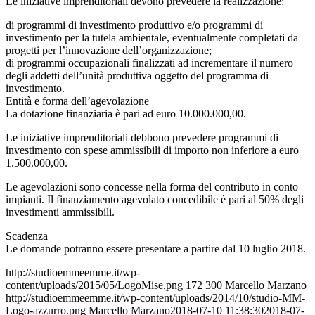
Le iniziative imprenditoriali devono prevedere la realizzazione:
di programmi di investimento produttivo e/o programmi di
investimento per la tutela ambientale, eventualmente completati da
progetti per l’innovazione dell’organizzazione;
di programmi occupazionali finalizzati ad incrementare il numero
degli addetti dell’unità produttiva oggetto del programma di
investimento.
Entità e forma dell’agevolazione
La dotazione finanziaria è pari ad euro 10.000.000,00.
Le iniziative imprenditoriali debbono prevedere programmi di
investimento con spese ammissibili di importo non inferiore a euro
1.500.000,00.
Le agevolazioni sono concesse nella forma del contributo in conto
impianti. Il finanziamento agevolato concedibile è pari al 50% degli
investimenti ammissibili.
Scadenza
Le domande potranno essere presentare a partire dal 10 luglio 2018.
http://studioemmeemme.it/wp-
content/uploads/2015/05/LogoMise.png
172
300
Marcello Marzano
http://studioemmeemme.it/wp-content/uploads/2014/10/studio-MM-
Logo-azzurro.png
Marcello Marzano
2018-07-10 11:38:30
2018-07-