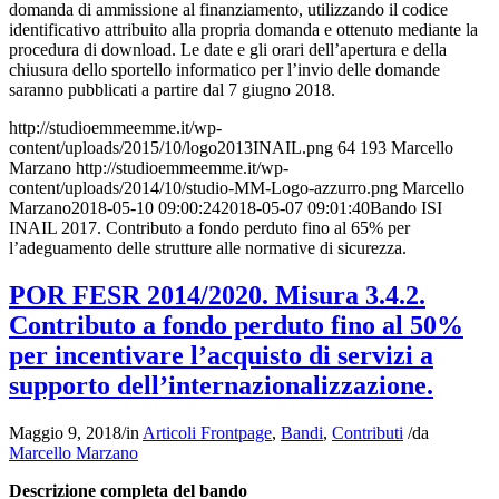
domanda di ammissione al finanziamento, utilizzando il codice
identificativo attribuito alla propria domanda e ottenuto mediante la
procedura di download. Le date e gli orari dell’apertura e della
chiusura dello sportello informatico per l’invio delle domande
saranno pubblicati a partire dal 7 giugno 2018.
http://studioemmeemme.it/wp-
content/uploads/2015/10/logo2013INAIL.png
64
193
Marcello
Marzano
http://studioemmeemme.it/wp-
content/uploads/2014/10/studio-MM-Logo-azzurro.png
Marcello
Marzano
2018-05-10 09:00:24
2018-05-07 09:01:40
Bando ISI
INAIL 2017. Contributo a fondo perduto fino al 65% per
l’adeguamento delle strutture alle normative di sicurezza.
POR FESR 2014/2020. Misura 3.4.2.
Contributo a fondo perduto fino al 50%
per incentivare l’acquisto di servizi a
supporto dell’internazionalizzazione.
Maggio 9, 2018
/
in
Articoli Frontpage
,
Bandi
,
Contributi
/
da
Marcello Marzano
Descrizione completa del bando