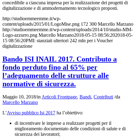
concedibile a ciascuna impresa per la realizzazione dei progetti di
digitalizzazione e di ammodernamento tecnologico proposti.
http://studioemmeemme.it/wp-
content/uploads/2015/01/LogoMise.png
172
300
Marcello Marzano
http://studioemmeemme.it/wp-content/uploads/2014/10/studio-MM-
Logo-azzurro.png
Marcello Marzano
2018-05-15 08:56:20
2018-05-
15 08:56:20
PMI: stanziati ulteriori 242 mln per i Voucher
digitalizzazione
Bando ISI INAIL 2017. Contributo a
fondo perduto fino al 65% per
l’adeguamento delle strutture alle
normative di sicurezza.
Maggio 10, 2018
/
in
Articoli Frontpage
,
Bandi
,
Contributi
/
da
Marcello Marzano
L’
Avviso pubblico Isi 2017
ha l’obiettivo:
di incentivare le imprese a realizzare progetti per il
miglioramento documentato delle condizioni di salute e di
sicurezza dei lavoratori;