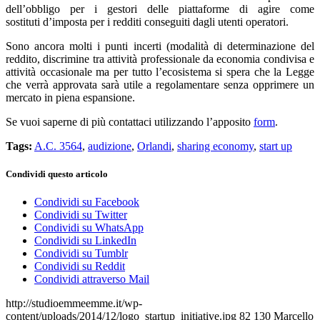
dell’obbligo per i gestori delle piattaforme di agire come
sostituti d’imposta per i redditi conseguiti dagli utenti operatori.
Sono ancora molti i punti incerti (modalità di determinazione del
reddito, discrimine tra attività professionale da economia condivisa e
attività occasionale ma per tutto l’ecosistema si spera che la Legge
che verrà approvata sarà utile a regolamentare senza opprimere un
mercato in piena espansione.
Se vuoi saperne di più contattaci utilizzando l’apposito
form
.
Tags:
A.C. 3564
,
audizione
,
Orlandi
,
sharing economy
,
start up
Condividi questo articolo
Condividi su Facebook
Condividi su Twitter
Condividi su WhatsApp
Condividi su LinkedIn
Condividi su Tumblr
Condividi su Reddit
Condividi attraverso Mail
http://studioemmeemme.it/wp-
content/uploads/2014/12/logo_startup_initiative.jpg
82
130
Marcello