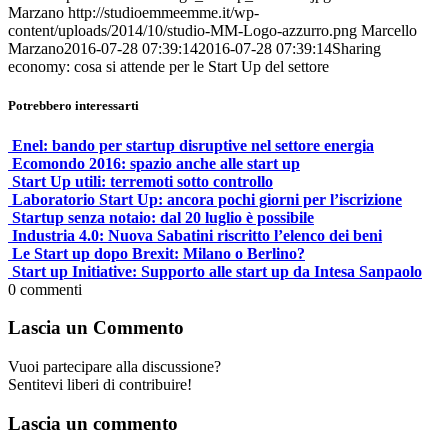
Marzano
http://studioemmeemme.it/wp-
content/uploads/2014/10/studio-MM-Logo-azzurro.png
Marcello
Marzano
2016-07-28 07:39:14
2016-07-28 07:39:14
Sharing
economy: cosa si attende per le Start Up del settore
Potrebbero interessarti
Enel: bando per startup disruptive nel settore energia
Ecomondo 2016: spazio anche alle start up
Start Up utili: terremoti sotto controllo
Laboratorio Start Up: ancora pochi giorni per l’iscrizione
Startup senza notaio: dal 20 luglio è possibile
Industria 4.0: Nuova Sabatini riscritto l’elenco dei beni
Le Start up dopo Brexit: Milano o Berlino?
Start up Initiative: Supporto alle start up da Intesa Sanpaolo
0
commenti
Lascia un Commento
Vuoi partecipare alla discussione?
Sentitevi liberi di contribuire!
Lascia un commento