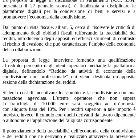
La proposta di legge in discussione in Parlamento (A.C. 3564,
presentata il 27 gennaio scorso), è finalizzata a disciplinare le
piattaforme digitali per la condivisione di beni e servizi e a
promuovere l’economia della condivisione.
Dal punto di vista fiscale, all’art. 5, cerca di risolvere le criticità di
adempimento degli obblighi fiscali rafforzando la tracciabilità dei
redditi, introducendo degli appositi ed efficaci strumenti di contrasto
al rischio di evasione che può caratterizzare l’ambito della economia
della collaborazione.
La proposta di legge interviene fornendo una qualificazione
al reddito percepito dagli utenti operatori mediante la piattaforma
digitale, definendolo “Reddito da attività di economia della
condivisione non professionale” cui viene destinata un’apposita
sezione della dichiarazione dei redditi.
Si tenta così di incentivare lo scambio e la condivisione con una
tassazione agevolata. L’utente operatore che non supera
la franchigia di 10.000 euro sarà soggetto ad un’imposta
con aliquota fissa del 10%. Per i redditi superiori a tale importo è
previsto, invece, il cumulo con quelli derivanti da lavoro dipendente
o autonomo e l’applicazione dell’aliquota corrispondente.
Il potenziamento della tracciabilità dell’economia della condivisione
e dei redditi che ne derivano è realizzato attraverso la previsione