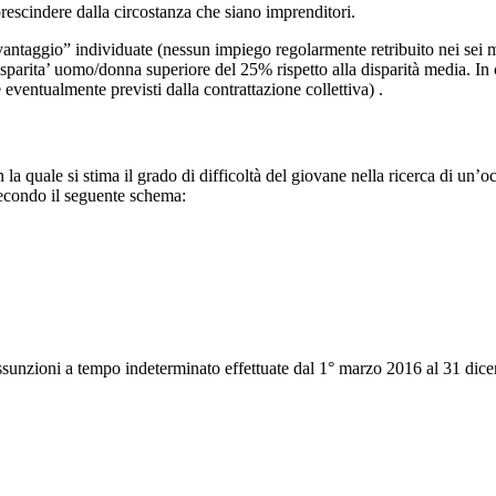
 prescindere dalla circostanza che siano imprenditori.
svantaggio” individuate (nessun impiego regolarmente retribuito nei sei 
isparita’ uomo/donna superiore del 25% rispetto alla disparità media. In
eventualmente previsti dalla contrattazione collettiva) .
 la quale si stima il grado di difficoltà del giovane nella ricerca di un’
condo il seguente schema:
le assunzioni a tempo indeterminato effettuate dal 1° marzo 2016 al 31 d