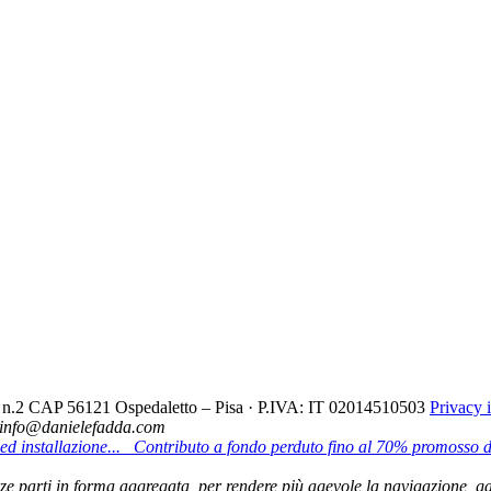
cio n.2 CAP 56121 Ospedaletto – Pisa · P.IVA: IT 02014510503
Privacy 
- info@danielefadda.com
d installazione...
Contributo a fondo perduto fino al 70% promosso da
 terze parti in forma aggregata, per rendere più agevole la navigazione, ga