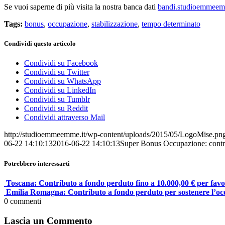
Se vuoi saperne di più visita la nostra banca dati
bandi.studioemmeem
Tags:
bonus
,
occupazione
,
stabilizzazione
,
tempo determinato
Condividi questo articolo
Condividi su Facebook
Condividi su Twitter
Condividi su WhatsApp
Condividi su LinkedIn
Condividi su Tumblr
Condividi su Reddit
Condividi attraverso Mail
http://studioemmeemme.it/wp-content/uploads/2015/05/LogoMise.pn
06-22 14:10:13
2016-06-22 14:10:13
Super Bonus Occupazione: contri
Potrebbero interessarti
Toscana: Contributo a fondo perduto fino a 10.000,00 € per favo
Emilia Romagna: Contributo a fondo perduto per sostenere l’occu
0
commenti
Lascia un Commento