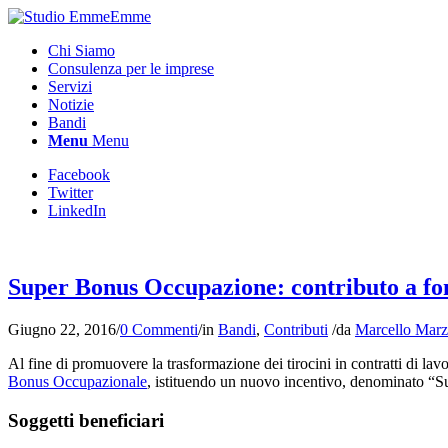
Chi Siamo
Consulenza per le imprese
Servizi
Notizie
Bandi
Menu
Menu
Facebook
Twitter
LinkedIn
Super Bonus Occupazione: contributo a fon
Giugno 22, 2016
/
0 Commenti
/
in
Bandi
,
Contributi
/
da
Marcello Mar
Al fine di promuovere la trasformazione dei tirocini in contratti di la
Bonus Occupazionale
, istituendo un nuovo incentivo, denominato “S
Soggetti beneficiari