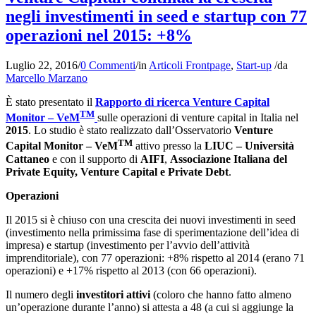
negli investimenti in seed e startup con 77
operazioni nel 2015: +8%
Luglio 22, 2016
/
0 Commenti
/
in
Articoli Frontpage
,
Start-up
/
da
Marcello Marzano
È stato presentato il
Rapporto di ricerca Venture Capital
TM
Monitor – VeM
sulle operazioni di venture capital in Italia nel
2015
. Lo studio è stato realizzato dall’Osservatorio
Venture
TM
Capital Monitor – VeM
attivo presso la
LIUC – Università
Cattaneo
e con il supporto di
AIFI
,
Associazione Italiana del
Private Equity, Venture Capital e Private Debt
.
Operazioni
Il 2015 si è chiuso con una crescita dei nuovi investimenti in seed
(investimento nella primissima fase di sperimentazione dell’idea di
impresa) e startup (investimento per l’avvio dell’attività
imprenditoriale), con 77 operazioni: +8% rispetto al 2014 (erano 71
operazioni) e +17% rispetto al 2013 (con 66 operazioni).
Il numero degli
investitori attivi
(coloro che hanno fatto almeno
un’operazione durante l’anno) si attesta a 48 (a cui si aggiunge la