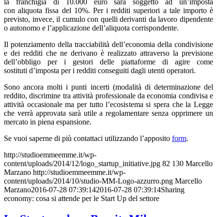
la franchigia di 10.000 euro sarà soggetto ad un’imposta
con aliquota fissa del 10%. Per i redditi superiori a tale importo è
previsto, invece, il cumulo con quelli derivanti da lavoro dipendente
o autonomo e l’applicazione dell’aliquota corrispondente.
Il potenziamento della tracciabilità dell’economia della condivisione
e dei redditi che ne derivano è realizzato attraverso la previsione
dell’obbligo per i gestori delle piattaforme di agire come
sostituti d’imposta per i redditi conseguiti dagli utenti operatori.
Sono ancora molti i punti incerti (modalità di determinazione del
reddito, discrimine tra attività professionale da economia condivisa e
attività occasionale ma per tutto l’ecosistema si spera che la Legge
che verrà approvata sarà utile a regolamentare senza opprimere un
mercato in piena espansione.
Se vuoi saperne di più contattaci utilizzando l’apposito
form
.
http://studioemmeemme.it/wp-
content/uploads/2014/12/logo_startup_initiative.jpg
82
130
Marcello
Marzano
http://studioemmeemme.it/wp-
content/uploads/2014/10/studio-MM-Logo-azzurro.png
Marcello
Marzano
2016-07-28 07:39:14
2016-07-28 07:39:14
Sharing
economy: cosa si attende per le Start Up del settore