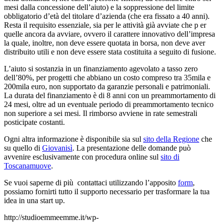
mesi dalla concessione dell’aiuto) e la soppressione del limite
obbligatorio d’età del titolare d’azienda (che era fissato a 40 anni).
Resta il requisito essenziale, sia per le attività già avviate che p er
quelle ancora da avviare, ovvero il carattere innovativo dell’impresa
la quale, inoltre, non deve essere quotata in borsa, non deve aver
distribuito utili e non deve essere stata costituita a seguito di fusione.
L’aiuto si sostanzia in un finanziamento agevolato a tasso zero
dell’80%, per progetti che abbiano un costo compreso tra 35mila e
200mila euro, non supportato da garanzie personali e patrimoniali.
La durata del finanziamento è di 8 anni con un preammortamento di
24 mesi, oltre ad un eventuale periodo di preammortamento tecnico
non superiore a sei mesi. Il rimborso avviene in rate semestrali
posticipate costanti.
Ogni altra informazione è disponibile sia sul
sito della Regione
che
su quello di
Giovanisì
. La presentazione delle domande può
avvenire esclusivamente con procedura online sul
sito di
Toscanamuove
.
Se vuoi saperne di più contattaci utilizzando l’apposito
form
,
possiamo fornirti tutto il supporto necessario per trasformare la tua
idea in una start up.
http://studioemmeemme.it/wp-