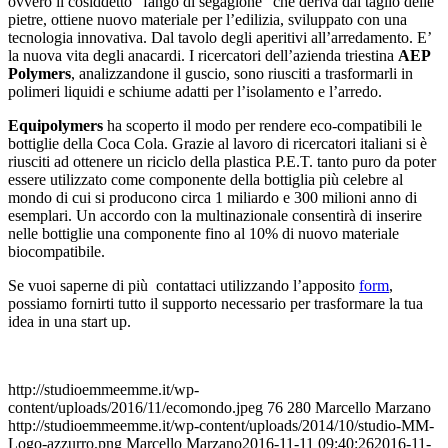
ovvero il cosiddetto “fango di segagione” che deriva dal taglio delle
pietre, ottiene nuovo materiale per l’edilizia, sviluppato con una
tecnologia innovativa. Dal tavolo degli aperitivi all’arredamento. E’
la nuova vita degli anacardi. I ricercatori dell’azienda triestina
AEP
Polymers
, analizzandone il guscio, sono riusciti a trasformarli in
polimeri liquidi e schiume adatti per l’isolamento e l’arredo.
Equipolymers
ha scoperto il modo per rendere eco-compatibili le
bottiglie della Coca Cola. Grazie al lavoro di ricercatori italiani si è
riusciti ad ottenere un riciclo della plastica P.E.T. tanto puro da poter
essere utilizzato come componente della bottiglia più celebre al
mondo di cui si producono circa 1 miliardo e 300 milioni anno di
esemplari. Un accordo con la multinazionale consentirà di inserire
nelle bottiglie una componente fino al 10% di nuovo materiale
biocompatibile.
Se vuoi saperne di più contattaci utilizzando l’apposito
form
,
possiamo fornirti tutto il supporto necessario per trasformare la tua
idea in una start up.
http://studioemmeemme.it/wp-
content/uploads/2016/11/ecomondo.jpeg
76
280
Marcello Marzano
http://studioemmeemme.it/wp-content/uploads/2014/10/studio-MM-
Logo-azzurro.png
Marcello Marzano
2016-11-11 09:40:26
2016-11-