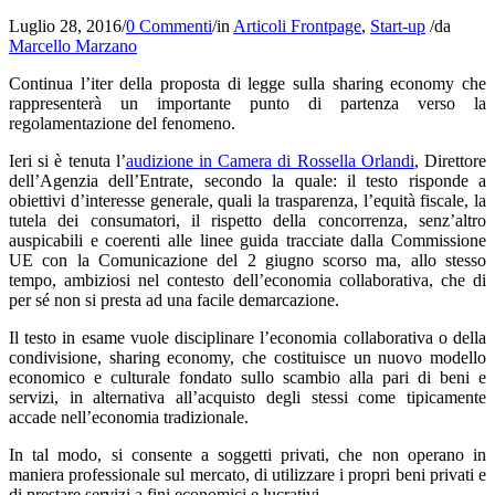
Luglio 28, 2016
/
0 Commenti
/
in
Articoli Frontpage
,
Start-up
/
da
Marcello Marzano
Continua l’iter della proposta di legge sulla sharing economy che
rappresenterà un importante punto di partenza verso la
regolamentazione del fenomeno.
Ieri si è tenuta l’
audizione in Camera di Rossella Orlandi
, Direttore
dell’Agenzia dell’Entrate, secondo la quale: il testo risponde a
obiettivi d’interesse generale, quali la trasparenza, l’equità fiscale, la
tutela dei consumatori, il rispetto della concorrenza, senz’altro
auspicabili e coerenti alle linee guida tracciate dalla Commissione
UE con la Comunicazione del 2 giugno scorso ma, allo stesso
tempo, ambiziosi nel contesto dell’economia collaborativa, che di
per sé non si presta ad una facile demarcazione.
Il testo in esame vuole disciplinare l’economia collaborativa o della
condivisione, sharing economy, che costituisce un nuovo modello
economico e culturale fondato sullo scambio alla pari di beni e
servizi, in alternativa all’acquisto degli stessi come tipicamente
accade nell’economia tradizionale.
In tal modo, si consente a soggetti privati, che non operano in
maniera professionale sul mercato, di utilizzare i propri beni privati e
di prestare servizi a fini economici e lucrativi.