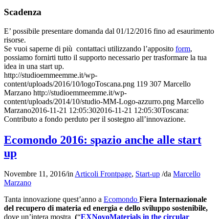
Scadenza
E’ possibile presentare domanda dal 01/12/2016 fino ad esaurimento
risorse.
Se vuoi saperne di più contattaci utilizzando l’apposito
form
,
possiamo fornirti tutto il supporto necessario per trasformare la tua
idea in una start up.
http://studioemmeemme.it/wp-
content/uploads/2016/10/logoToscana.png
119
307
Marcello
Marzano
http://studioemmeemme.it/wp-
content/uploads/2014/10/studio-MM-Logo-azzurro.png
Marcello
Marzano
2016-11-21 12:05:30
2016-11-21 12:05:30
Toscana:
Contributo a fondo perduto per il sostegno all’innovazione.
Ecomondo 2016: spazio anche alle start
up
Novembre 11, 2016
/
in
Articoli Frontpage
,
Start-up
/
da
Marcello
Marzano
Tanta innovazione quest’anno a
Ecomondo
Fiera Internazionale
del recupero di materia ed energia e dello sviluppo sostenibile,
dove un’intera mostra
(
“
EXNovoMaterials in the circular