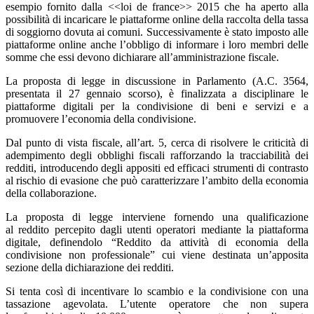
esempio fornito dalla <<loi de france>> 2015 che ha aperto alla
possibilità di incaricare le piattaforme online della raccolta della tassa
di soggiorno dovuta ai comuni. Successivamente è stato imposto alle
piattaforme online anche l’obbligo di informare i loro membri delle
somme che essi devono dichiarare all’amministrazione fiscale.
La proposta di legge in discussione in Parlamento (A.C. 3564,
presentata il 27 gennaio scorso), è finalizzata a disciplinare le
piattaforme digitali per la condivisione di beni e servizi e a
promuovere l’economia della condivisione.
Dal punto di vista fiscale, all’art. 5, cerca di risolvere le criticità di
adempimento degli obblighi fiscali rafforzando la tracciabilità dei
redditi, introducendo degli appositi ed efficaci strumenti di contrasto
al rischio di evasione che può caratterizzare l’ambito della economia
della collaborazione.
La proposta di legge interviene fornendo una qualificazione
al reddito percepito dagli utenti operatori mediante la piattaforma
digitale, definendolo “Reddito da attività di economia della
condivisione non professionale” cui viene destinata un’apposita
sezione della dichiarazione dei redditi.
Si tenta così di incentivare lo scambio e la condivisione con una
tassazione agevolata. L’utente operatore che non supera