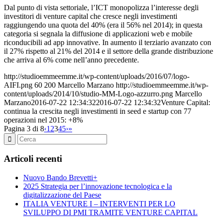
Dal punto di vista settoriale, l’ICT monopolizza l’interesse degli
investitori di venture capital che cresce negli investimenti
raggiungendo una quota del 40% (era il 56% nel 2014); in questa
categoria si segnala la diffusione di applicazioni web e mobile
riconducibili ad app innovative. In aumento il terziario avanzato con
il 27% rispetto al 21% del 2014 e il settore della grande distribuzione
che arriva al 6% come nell’anno precedente.
http://studioemmeemme.it/wp-content/uploads/2016/07/logo-
AIFI.png
60
200
Marcello Marzano
http://studioemmeemme.it/wp-
content/uploads/2014/10/studio-MM-Logo-azzurro.png
Marcello
Marzano
2016-07-22 12:34:32
2016-07-22 12:34:32
Venture Capital:
continua la crescita negli investimenti in seed e startup con 77
operazioni nel 2015: +8%
Pagina 3 di 8
‹
1
2
3
4
5
›
»
Articoli recenti
Nuovo Bando Brevetti+
2025 Strategia per l’innovazione tecnologica e la
digitalizzazione del Paese
ITALIA VENTURE I – INTERVENTI PER LO
SVILUPPO DI PMI TRAMITE VENTURE CAPITAL