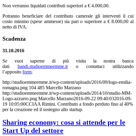
Non verranno liquidati contributi superiori a € 4.000,00.
Potranno beneficiare del contributo camerale gli interventi il cui
costo minimo (spese ammesse) sia pari o superiore a € 8.000,00 al
netto di IVA.
Scadenza
31.10.2016
Se vuoi saperne di più visita la nostra banca
dati
bandi.studioemmeemme.it
o contattaci utilizzando
l’apposito
form
.
http://studioemmeemme.it/wp-content/uploads/2016/09/logo-emilia-
romagna.png
104
485
Marcello Marzano
http://studioemmeemme.it/wp-content/uploads/2014/10/studio-MM-
Logo-azzurro.png
Marcello Marzano
2016-09-22 09:40:03
2016-09-
19 10:05:00
CCIAA Rimini. Contributo a fondo perduto fino al 40%
per la creazione ed il sostegno allo startup.
Sharing economy: cosa si attende per le
Start Up del settore