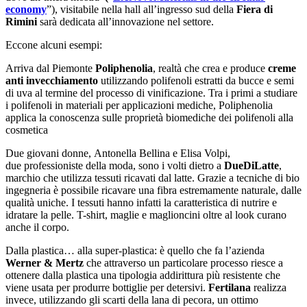
economy
”), visitabile nella hall all’ingresso sud della
Fiera di
Rimini
sarà dedicata all’innovazione nel settore.
Eccone alcuni esempi:
Arriva dal Piemonte
Poliphenolia
, realtà che crea e produce
creme
anti invecchiamento
utilizzando polifenoli estratti da bucce e semi
di uva al termine del processo di vinificazione. Tra i primi a studiare
i polifenoli in materiali per applicazioni mediche, Poliphenolia
applica la conoscenza sulle proprietà biomediche dei polifenoli alla
cosmetica
Due giovani donne, Antonella Bellina e Elisa Volpi,
due professioniste della moda, sono i volti dietro a
DueDiLatte
,
marchio che utilizza tessuti ricavati dal latte. Grazie a tecniche di bio
ingegneria è possibile ricavare una fibra estremamente naturale, dalle
qualità uniche. I tessuti hanno infatti la caratteristica di nutrire e
idratare la pelle. T-shirt, maglie e maglioncini oltre al look curano
anche il corpo.
Dalla plastica… alla super-plastica: è quello che fa l’azienda
Werner & Mertz
che attraverso un particolare processo riesce a
ottenere dalla plastica una tipologia addirittura più resistente che
viene usata per produrre bottiglie per detersivi.
Fertilana
realizza
invece, utilizzando gli scarti della lana di pecora, un ottimo