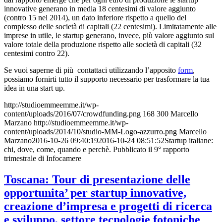
innovative generano in media 18 centesimi di valore aggiunto
(contro 15 nel 2014), un dato inferiore rispetto a quello del
complesso delle società di capitali (22 centesimi). Limitatamente alle
imprese in utile, le startup generano, invece, più valore aggiunto sul
valore totale della produzione rispetto alle società di capitali (32
centesimi contro 22).
Se vuoi saperne di più contattaci utilizzando l’apposito
form
,
possiamo fornirti tutto il supporto necessario per trasformare la tua
idea in una start up.
http://studioemmeemme.it/wp-
content/uploads/2016/07/crowdfunding.png
168
300
Marcello
Marzano
http://studioemmeemme.it/wp-
content/uploads/2014/10/studio-MM-Logo-azzurro.png
Marcello
Marzano
2016-10-26 09:40:19
2016-10-24 08:51:52
Startup italiane:
chi, dove, come, quando e perchè. Pubblicato il 9° rapporto
trimestrale di Infocamere
Toscana: Tour di presentazione delle
opportunita’ per startup innovative,
creazione d’impresa e progetti di ricerca
e sviluppo, settore tecnologie fotoniche