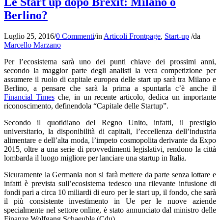
Le Start up dopo Brexit: Milano o
Berlino?
Luglio 25, 2016
/
0 Commenti
/
in
Articoli Frontpage
,
Start-up
/
da
Marcello Marzano
Per l’ecosistema sarà uno dei punti chiave dei prossimi anni,
secondo la maggior parte degli analisti la vera competizione per
assumere il ruolo di capitale europea delle start up sarà tra Milano e
Berlino, a pensare che sarà la prima a spuntarla c’è anche il
Financial Times
che, in un recente articolo, dedica un importante
riconoscimento, definendola “Capitale delle Startup”.
Secondo il quotidiano del Regno Unito, infatti, il prestigio
universitario, la disponibilità di capitali, l’eccellenza dell’industria
alimentare e dell’alta moda, l’impeto cosmopolita derivante da Expo
2015, oltre a una serie di provvedimenti legislativi, rendono la città
lombarda il luogo migliore per lanciare una startup in Italia.
Sicuramente la Germania non si farà mettere da parte senza lottare e
infatti è prevista sull’ecosistema tedesco una rilevante infusione di
fondi pari a circa 10 miliardi di euro per le start up, il fondo, che sarà
il più consistente investimento in Ue per le nuove aziende
specialmente nel settore online, è stato annunciato dal ministro delle
Finanze Wolfgang Schaeuble (Cdu).