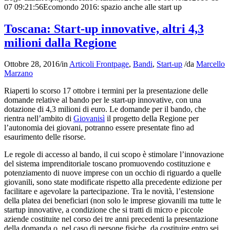
07 09:21:56
Ecomondo 2016: spazio anche alle start up
Toscana: Start-up innovative, altri 4,3
milioni dalla Regione
Ottobre 28, 2016
/
in
Articoli Frontpage
,
Bandi
,
Start-up
/
da
Marcello
Marzano
Riaperti lo scorso 17 ottobre i termini per la presentazione delle
domande relative al bando per le start-up innovative, con una
dotazione di 4,3 milioni di euro. Le domande per il bando, che
rientra nell’ambito di
Giovanisì
il progetto della Regione per
l’autonomia dei giovani, potranno essere presentate fino ad
esaurimento delle risorse.
Le regole di accesso al bando, il cui scopo è stimolare l’innovazione
del sistema imprenditoriale toscano promuovendo costituzione e
potenziamento di nuove imprese con un occhio di riguardo a quelle
giovanili, sono state modificate rispetto alla precedente edizione per
facilitare e agevolare la partecipazione. Tra le novità, l’estensione
della platea dei beneficiari (non solo le imprese giovanili ma tutte le
startup innovative, a condizione che si tratti di micro e piccole
aziende costituite nel corso dei tre anni precedenti la presentazione
della domanda o, nel caso di persone fisiche, da costituire entro sei