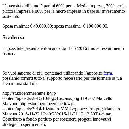
L’intensità dell’aiuto è pari al 60% per la Media impresa, 70% per la
piccola impresa e 80% per la micro impresa in base all’investimento
sostenuto.
Spesa minima: € 40.000,00; spesa massima: € 100.000,00.
Scadenza
E’ possibile presentare domanda dal 1/12/2016 fino ad esaurimento
risorse.
Se vuoi saperne di più contattaci utilizzando l’apposito
form
,
possiamo fornirti tutto il supporto necessario per trasformare la tua
idea in una start up.
http://studioemmeemme.it/wp-
content/uploads/2016/10/logoToscana.png
119
307
Marcello
Marzano
http://studioemmeemme.it/wp-
content/uploads/2014/10/studio-MM-Logo-azzurro.png
Marcello
Marzano
2016-11-22 10:40:23
2016-11-21 12:12:39
Toscana:
Contributo a fondo perduto per sostenere progetti innovativi
strategici o sperimentali.