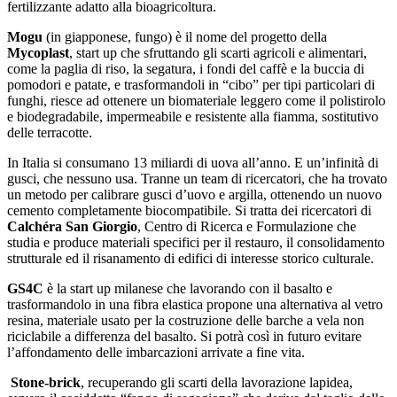
fertilizzante adatto alla bioagricoltura.
Mogu
(in giapponese, fungo) è il nome del progetto della
Mycoplast
, start up che sfruttando gli scarti agricoli e alimentari,
come la paglia di riso, la segatura, i fondi del caffè e la buccia di
pomodori e patate, e trasformandoli in “cibo” per tipi particolari di
funghi, riesce ad ottenere un biomateriale leggero come il polistirolo
e biodegradabile, impermeabile e resistente alla fiamma, sostitutivo
delle terracotte.
In Italia si consumano 13 miliardi di uova all’anno. E un’infinità di
gusci, che nessuno usa. Tranne un team di ricercatori, che ha trovato
un metodo per calibrare gusci d’uovo e argilla, ottenendo un nuovo
cemento completamente biocompatibile. Si tratta dei ricercatori di
Calchéra San Giorgio
, Centro di Ricerca e Formulazione che
studia e produce materiali specifici per il restauro, il consolidamento
strutturale ed il risanamento di edifici di interesse storico culturale.
GS4C
è la start up milanese che lavorando con il basalto e
trasformandolo in una fibra elastica propone una alternativa al vetro
resina, materiale usato per la costruzione delle barche a vela non
riciclabile a differenza del basalto. Si potrà così in futuro evitare
l’affondamento delle imbarcazioni arrivate a fine vita.
Stone-brick
, recuperando gli scarti della lavorazione lapidea,