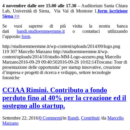
4 novembre dalle ore 15.00 alle 17.30
– Auditorium Santa Chiara
Lab, Università di Siena, Via Val di Montone 1,
form iscrizione
Siena >>
Se vuoi saperne di più visita la nostra banca
dati
bandi.studioemmeemme.it
o contattaci utilizzando
l’apposito
form
.
http://studioemmeemme.it/wp-content/uploads/2014/09/logo.png
119
307
Marcello Marzano
http://studioemmeemme.it/wp-
content/uploads/2014/10/studio-MM-Logo-azzurro.png
Marcello
Marzano
2016-09-29 09:40:50
2016-09-26 10:02:14
Toscana: Tour di
presentazione delle opportunita’ per startup innovative, creazione
d’impresa e progetti di ricerca e sviluppo, settore tecnologie
fotoniche
CCIAA Rimini. Contributo a fondo
perduto fino al 40% per la creazione ed il
sostegno allo startup.
Settembre 22, 2016
/
0 Commenti
/
in
Bandi
,
Contributi
/
da
Marcello
Marzano