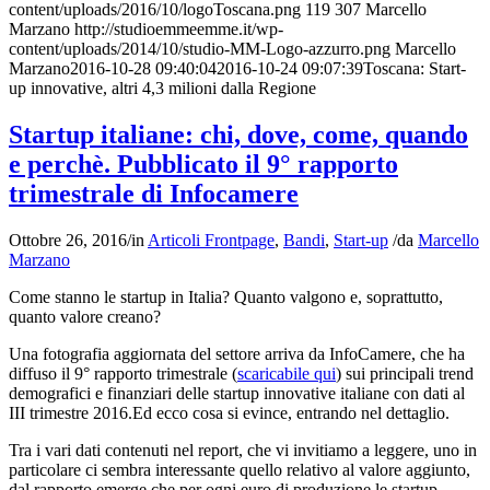
content/uploads/2016/10/logoToscana.png
119
307
Marcello
Marzano
http://studioemmeemme.it/wp-
content/uploads/2014/10/studio-MM-Logo-azzurro.png
Marcello
Marzano
2016-10-28 09:40:04
2016-10-24 09:07:39
Toscana: Start-
up innovative, altri 4,3 milioni dalla Regione
Startup italiane: chi, dove, come, quando
e perchè. Pubblicato il 9° rapporto
trimestrale di Infocamere
Ottobre 26, 2016
/
in
Articoli Frontpage
,
Bandi
,
Start-up
/
da
Marcello
Marzano
Come stanno le startup in Italia? Quanto valgono e, soprattutto,
quanto valore creano?
Una fotografia aggiornata del settore arriva da InfoCamere, che ha
diffuso il 9° rapporto trimestrale (
scaricabile qui
) sui principali trend
demografici e finanziari delle startup innovative italiane con dati al
III trimestre 2016.Ed ecco cosa si evince, entrando nel dettaglio.
Tra i vari dati contenuti nel report, che vi invitiamo a leggere, uno in
particolare ci sembra interessante quello relativo al valore aggiunto,
dal rapporto emerge che per ogni euro di produzione le startup