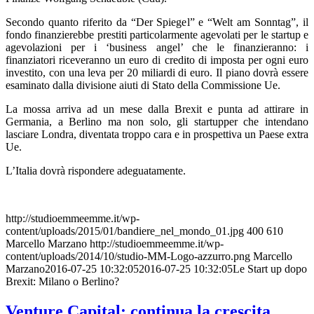
Secondo quanto riferito da “Der Spiegel” e “Welt am Sonntag”, il
fondo finanzierebbe prestiti particolarmente agevolati per le startup e
agevolazioni per i ‘business angel’ che le finanzieranno: i
finanziatori riceveranno un euro di credito di imposta per ogni euro
investito, con una leva per 20 miliardi di euro. Il piano dovrà essere
esaminato dalla divisione aiuti di Stato della Commissione Ue.
La mossa arriva ad un mese dalla Brexit e punta ad attirare in
Germania, a Berlino ma non solo, gli startupper che intendano
lasciare Londra, diventata troppo cara e in prospettiva un Paese extra
Ue.
L’Italia dovrà rispondere adeguatamente.
http://studioemmeemme.it/wp-
content/uploads/2015/01/bandiere_nel_mondo_01.jpg
400
610
Marcello Marzano
http://studioemmeemme.it/wp-
content/uploads/2014/10/studio-MM-Logo-azzurro.png
Marcello
Marzano
2016-07-25 10:32:05
2016-07-25 10:32:05
Le Start up dopo
Brexit: Milano o Berlino?
Venture Capital: continua la crescita