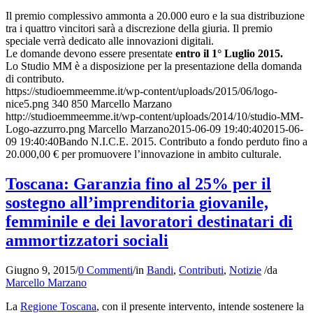
Il premio complessivo ammonta a 20.000 euro e la sua distribuzione
tra i quattro vincitori sarà a discrezione della giuria. Il premio
speciale verrà dedicato alle innovazioni digitali.
Le domande devono essere presentate
entro il 1° Luglio 2015.
Lo Studio MM è a disposizione per la presentazione della domanda
di contributo.
https://studioemmeemme.it/wp-content/uploads/2015/06/logo-
nice5.png
340
850
Marcello Marzano
http://studioemmeemme.it/wp-content/uploads/2014/10/studio-MM-
Logo-azzurro.png
Marcello Marzano
2015-06-09 19:40:40
2015-06-
09 19:40:40
Bando N.I.C.E. 2015. Contributo a fondo perduto fino a
20.000,00 € per promuovere l’innovazione in ambito culturale.
Toscana: Garanzia fino al 25% per il
sostegno all’imprenditoria giovanile,
femminile e dei lavoratori destinatari di
ammortizzatori sociali
Giugno 9, 2015
/
0 Commenti
/
in
Bandi
,
Contributi
,
Notizie
/
da
Marcello Marzano
La
Regione Toscana
, con il presente intervento, intende sostenere la