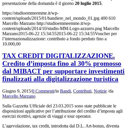
presentazione della domanda è il giorno
20 luglio 2015
.
https://studioemmeemme.it/wp-
content/uploads/2015/01/bandiere_nel_mondo_01.jpg
400
610
Marcello Marzano
http://studioemmeemme.it/wp-
content/uploads/2014/10/studio-MM-Logo-azzurro.png
Marcello
Marzano
2015-06-22 15:34:55
2015-06-22 15:34:55
Voucher per
l’internazionalizzazione: contributo a fondo perduto fino a
10.000,00
TAX CREDIT DIGITALIZZAZIONE.
Credito d’imposta fino al 30% promosso
dal MIBACT per supportare investimenti
finalizzati alla digitalizzazione turistica
Giugno 9, 2015
/
0 Commenti
/
in
Bandi
,
Contributi
,
Notizie
/
da
Marcello Marzano
Sulla Gazzetta Ufficiale del 23.03.2015 sono state pubblicate le
disposizioni applicative per l’attribuzione del credito d’imposta agli
esercizi ricettivi, agenzie di viaggi e tour operator.
L’agevolazione, tax credit, introdotta dal D.L. Art-bonus, diventa