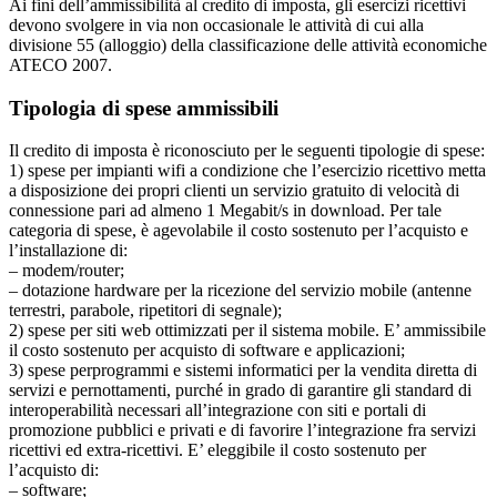
Ai fini dell’ammissibilità al credito di imposta, gli esercizi ricettivi
devono svolgere in via non occasionale le attività di cui alla
divisione 55 (alloggio) della classificazione delle attività economiche
ATECO 2007.
Tipologia di spese ammissibili
Il credito di imposta è riconosciuto per le seguenti tipologie di spese:
1) spese per impianti wifi a condizione che l’esercizio ricettivo metta
a disposizione dei propri clienti un servizio gratuito di velocità di
connessione pari ad almeno 1 Megabit/s in download. Per tale
categoria di spese, è agevolabile il costo sostenuto per l’acquisto e
l’installazione di:
– modem/router;
– dotazione hardware per la ricezione del servizio mobile (antenne
terrestri, parabole, ripetitori di segnale);
2) spese per siti web ottimizzati per il sistema mobile. E’ ammissibile
il costo sostenuto per acquisto di software e applicazioni;
3) spese perprogrammi e sistemi informatici per la vendita diretta di
servizi e pernottamenti, purché in grado di garantire gli standard di
interoperabilità necessari all’integrazione con siti e portali di
promozione pubblici e privati e di favorire l’integrazione fra servizi
ricettivi ed extra-ricettivi. E’ eleggibile il costo sostenuto per
l’acquisto di:
– software;