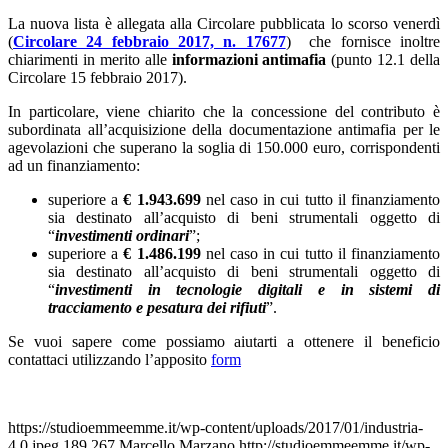
La nuova lista è allegata alla Circolare pubblicata lo scorso venerdì
(
Circolare 24 febbraio 2017, n. 17677
) che fornisce inoltre
chiarimenti in merito alle
informazioni antimafia
(punto 12.1 della
Circolare 15 febbraio 2017).
In particolare, viene chiarito che la concessione del contributo è
subordinata all’acquisizione della documentazione antimafia per le
agevolazioni che superano la soglia di 150.000 euro, corrispondenti
ad un finanziamento:
superiore a
€ 1.943.699
nel caso in cui tutto il finanziamento
sia destinato all’acquisto di beni strumentali oggetto di
“
investimenti ordinari
”;
superiore a
€ 1.486.199
nel caso in cui tutto il finanziamento
sia destinato all’acquisto di beni strumentali oggetto di
“
investimenti in tecnologie digitali e in sistemi di
tracciamento e pesatura dei rifiuti
”.
Se vuoi sapere come possiamo aiutarti a ottenere il beneficio
contattaci utilizzando l’apposito
form
https://studioemmeemme.it/wp-content/uploads/2017/01/industria-
4.0.jpeg
189
267
Marcello Marzano
http://studioemmeemme.it/wp-