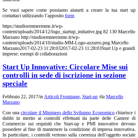
Se vuoi sapere come possiamo aiutarti a creare la tua start up
contattaci utilizzando l’apposito
form
https://studioemmeemme.it/wp-
content/uploads/2014/12/logo_startup_initiative.jpg
82
130
Marcello
Marzano
http://studioemmeemme.it/wp-
content/uploads/2014/10/studio-MM-Logo-azzurro.png
Marcello
Marzano
2017-02-23 11:28:03
2017-02-23 11:28:03
Start Up e grandi
imprese: esempi di collaborazioni
Start Up Innovative: Circolare Mise sui
controlli in sede di iscrizione in sezione
speciale
Febbraio 22, 2017
/
in
Articoli Frontpage
,
Start-up
/
da
Marcello
Marzano
Con una
circolare il Ministero dello Sviluppo Economico
chiarisce i
dubbi in merito ai controlli effettuati da parte delle Camere di
Commercio sui requisiti che Start-up e PMI innovative devono
possedere al fine di mantenere la condizione di impresa innovativa.
In particolare, i controlli vertono sulla coerenza dell’oggetto sociale