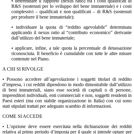
• determinare il rapporto (nexus ratio) fra i costi qualificati di
R&S (sostenuti per lo sviluppo del bene immateriale) e i costi
complessivi – qualificati e non qualificati – di R&S (sostenuti
per produrre il bene immateriale);
• individuare la quota di “reddito agevolabile” determinata
applicando il nexus ratio al “contributo economico” derivante
dall’utilizzo del bene immateriale;
• applicare, infine, a tale quota la percentuale di detassazione
riconosciuta. Il beneficio è cumulabile con tutte le altre misure
contenute nel Piano.
A CHI SI RIVOLGE
• Possono accedere all’agevolazione i soggetti titolari di reddito
d’impresa, i cui redditi dipendono in modo dimostrabile dall’utilizzo
di beni immateriali, siano esse società di capitali o di persone,
imprenditori individuali, enti commerciali e non, soggetti residenti in
Paesi esteri (ma con stabile organizzazione in Italia) con cui sono
stati stipulati trattati per adeguato scambio di informazioni.
COME SI ACCEDE
• L’opzione deve essere esercitata nella dichiarazione dei redditi
relativa al primo periodo d’imposta per il quale si intende optare per