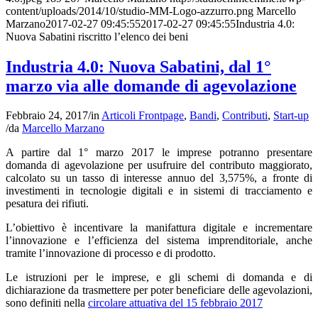
content/uploads/2014/10/studio-MM-Logo-azzurro.png
Marcello
Marzano
2017-02-27 09:45:55
2017-02-27 09:45:55
Industria 4.0:
Nuova Sabatini riscritto l’elenco dei beni
Industria 4.0: Nuova Sabatini, dal 1°
marzo via alle domande di agevolazione
Febbraio 24, 2017
/
in
Articoli Frontpage
,
Bandi
,
Contributi
,
Start-up
/
da
Marcello Marzano
A partire dal 1° marzo 2017 le imprese potranno presentare
domanda di agevolazione per usufruire del contributo maggiorato,
calcolato su un tasso di interesse annuo del 3,575%, a fronte di
investimenti in tecnologie digitali e in sistemi di tracciamento e
pesatura dei rifiuti.
L’obiettivo è incentivare la manifattura digitale e incrementare
l’innovazione e l’efficienza del sistema imprenditoriale, anche
tramite l’innovazione di processo e di prodotto.
Le istruzioni per le imprese, e gli schemi di domanda e di
dichiarazione da trasmettere per poter beneficiare delle agevolazioni,
sono definiti nella
circolare attuativa del 15 febbraio 2017