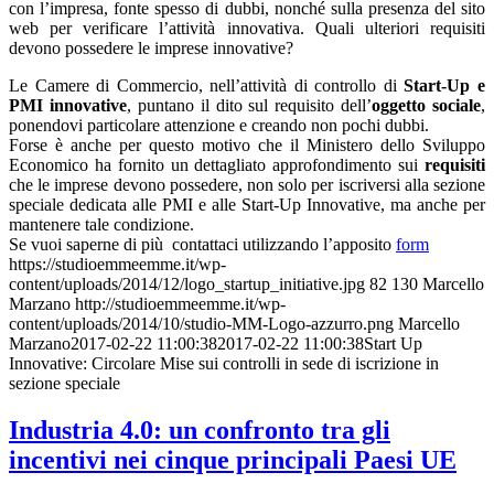
con l’impresa, fonte spesso di dubbi, nonché sulla presenza del sito
web per verificare l’attività innovativa. Quali ulteriori requisiti
devono possedere le imprese innovative?
Le Camere di Commercio, nell’attività di controllo di
Start-Up e
PMI innovative
, puntano il dito sul requisito dell’
oggetto sociale
,
ponendovi particolare attenzione e creando non pochi dubbi.
Forse è anche per questo motivo che il Ministero dello Sviluppo
Economico ha fornito un dettagliato approfondimento sui
requisiti
che le imprese devono possedere, non solo per iscriversi alla sezione
speciale dedicata alle PMI e alle Start-Up Innovative, ma anche per
mantenere tale condizione.
Se vuoi saperne di più contattaci utilizzando l’apposito
form
https://studioemmeemme.it/wp-
content/uploads/2014/12/logo_startup_initiative.jpg
82
130
Marcello
Marzano
http://studioemmeemme.it/wp-
content/uploads/2014/10/studio-MM-Logo-azzurro.png
Marcello
Marzano
2017-02-22 11:00:38
2017-02-22 11:00:38
Start Up
Innovative: Circolare Mise sui controlli in sede di iscrizione in
sezione speciale
Industria 4.0: un confronto tra gli
incentivi nei cinque principali Paesi UE