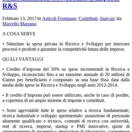
R&S
Febbraio 13, 2017
/
in
Articoli Frontpage
,
Contributi
,
Start-up
/
da
Marcello Marzano
A COSA SERVE
• Stimolare la spesa privata in Ricerca e Sviluppo per innovare
processi e prodotti e garantire la competitività futura delle imprese.
QUALI VANTAGGI
• Credito d’imposta del 50% su spese incrementali in Ricerca e
Sviluppo, riconosciuto fino a un massimo annuale di 20 milioni di
€/anno per beneficiario e computato su una base fissa data dalla
media delle spese in Ricerca e Sviluppo negli anni 2012-2014.
• Il credito d’imposta può essere utilizzato, anche in caso di perdite,
a copertura di un ampio insieme di imposte e contributi.
• Sono agevolabili tutte le spese relative a ricerca fondamentale,
ricerca industriale e sviluppo sperimentale: assunzione di personale
altamente qualificato e tecnico, contratti di ricerca con università,
enti di ricerca, imprese, startup e PMI innovative, quote di
ammortamento di strumenti e attrezzature di laboratorio, competenze