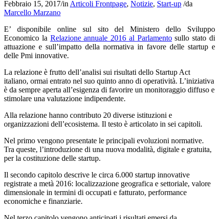
Febbraio 15, 2017
/
in
Articoli Frontpage
,
Notizie
,
Start-up
/
da
Marcello Marzano
E’ disponibile online sul sito del Ministero dello Sviluppo
Economico la
Relazione annuale 2016 al Parlamento
sullo stato di
attuazione e sull’impatto della normativa in favore delle startup e
delle Pmi innovative.
La relazione è frutto dell’analisi sui risultati dello Startup Act
italiano, ormai entrato nel suo quinto anno di operatività. L’iniziativa
è da sempre aperta all’esigenza di favorire un monitoraggio diffuso e
stimolare una valutazione indipendente.
Alla relazione hanno contributo 20 diverse istituzioni e
organizzazioni dell’ecosistema. Il testo è articolato in sei capitoli.
Nel primo vengono presentate le principali evoluzioni normative.
Tra queste, l’introduzione di una nuova modalità, digitale e gratuita,
per la costituzione delle startup.
Il secondo capitolo descrive le circa 6.000 startup innovative
registrate a metà 2016: localizzazione geografica e settoriale, valore
dimensionale in termini di occupati e fatturato, performance
economiche e finanziarie.
Nel terzo capitolo vengono anticipati i risultati emersi da