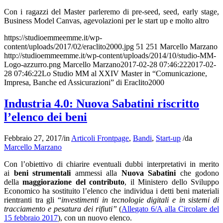
Con i ragazzi del Master parleremo di pre-seed, seed, early stage,
Business Model Canvas, agevolazioni per le start up e molto altro
https://studioemmeemme.it/wp-
content/uploads/2017/02/eraclito2000.jpg
51
251
Marcello Marzano
http://studioemmeemme.it/wp-content/uploads/2014/10/studio-MM-
Logo-azzurro.png
Marcello Marzano
2017-02-28 07:46:22
2017-02-
28 07:46:22
Lo Studio MM al XXIV Master in “Comunicazione,
Impresa, Banche ed Assicurazioni” di Eraclito2000
Industria 4.0: Nuova Sabatini riscritto
l’elenco dei beni
Febbraio 27, 2017
/
in
Articoli Frontpage
,
Bandi
,
Start-up
/
da
Marcello Marzano
Con l’obiettivo di chiarire eventuali dubbi interpretativi in merito
ai
beni strumentali
ammessi alla
Nuova Sabatini
che godono
della
maggiorazione del contributo
, il Ministero dello Sviluppo
Economico ha sostituito l’elenco che individua i detti beni materiali
rientranti tra gli “
investimenti in tecnologie digitali e in sistemi di
tracciamento e pesatura dei rifiuti”
(
Allegato 6/A alla Circolare del
15 febbraio 2017
), con un nuovo elenco.