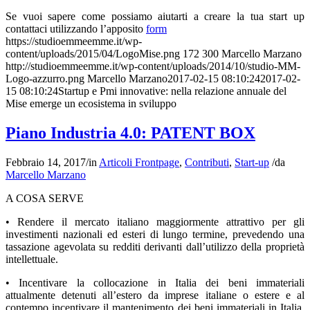
Se vuoi sapere come possiamo aiutarti a creare la tua start up
contattaci utilizzando l’apposito
form
https://studioemmeemme.it/wp-
content/uploads/2015/04/LogoMise.png
172
300
Marcello Marzano
http://studioemmeemme.it/wp-content/uploads/2014/10/studio-MM-
Logo-azzurro.png
Marcello Marzano
2017-02-15 08:10:24
2017-02-
15 08:10:24
Startup e Pmi innovative: nella relazione annuale del
Mise emerge un ecosistema in sviluppo
Piano Industria 4.0: PATENT BOX
Febbraio 14, 2017
/
in
Articoli Frontpage
,
Contributi
,
Start-up
/
da
Marcello Marzano
A COSA SERVE
• Rendere il mercato italiano maggiormente attrattivo per gli
investimenti nazionali ed esteri di lungo termine, prevedendo una
tassazione agevolata su redditi derivanti dall’utilizzo della proprietà
intellettuale.
• Incentivare la collocazione in Italia dei beni immateriali
attualmente detenuti all’estero da imprese italiane o estere e al
contempo incentivare il mantenimento dei beni immateriali in Italia,