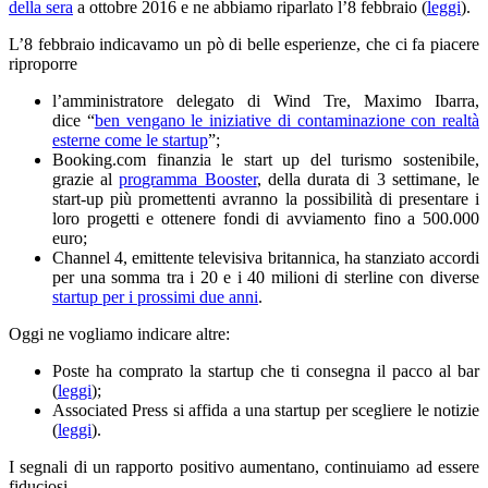
della sera
a ottobre 2016 e ne abbiamo riparlato l’8 febbraio (
leggi
).
L’8 febbraio indicavamo un pò di belle esperienze, che ci fa piacere
riproporre
l’amministratore delegato di Wind Tre, Maximo Ibarra,
dice “
ben vengano le iniziative di contaminazione con realtà
esterne come le startup
”;
Booking.com finanzia le start up del turismo sostenibile,
grazie al
programma Booster
, della durata di 3 settimane, le
start-up più promettenti avranno la possibilità di presentare i
loro progetti e ottenere fondi di avviamento fino a 500.000
euro;
Channel 4, emittente televisiva britannica, ha stanziato accordi
per una somma tra i 20 e i 40 milioni di sterline con diverse
startup per i prossimi due anni
.
Oggi ne vogliamo indicare altre:
Poste ha comprato la startup che ti consegna il pacco al bar
(
leggi
);
Associated Press si affida a una startup per scegliere le notizie
(
leggi
).
I segnali di un rapporto positivo aumentano, continuiamo ad essere
fiduciosi.