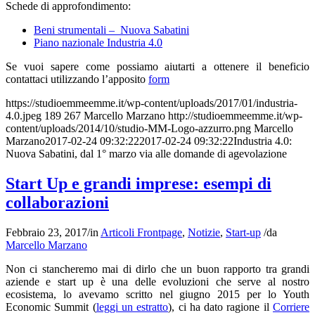
Schede di approfondimento:
Beni strumentali – Nuova Sabatini
Piano nazionale Industria 4.0
Se vuoi sapere come possiamo aiutarti a ottenere il beneficio
contattaci utilizzando l’apposito
form
https://studioemmeemme.it/wp-content/uploads/2017/01/industria-
4.0.jpeg
189
267
Marcello Marzano
http://studioemmeemme.it/wp-
content/uploads/2014/10/studio-MM-Logo-azzurro.png
Marcello
Marzano
2017-02-24 09:32:22
2017-02-24 09:32:22
Industria 4.0:
Nuova Sabatini, dal 1° marzo via alle domande di agevolazione
Start Up e grandi imprese: esempi di
collaborazioni
Febbraio 23, 2017
/
in
Articoli Frontpage
,
Notizie
,
Start-up
/
da
Marcello Marzano
Non ci stancheremo mai di dirlo che un buon rapporto tra grandi
aziende e start up è una delle evoluzioni che serve al nostro
ecosistema, lo avevamo scritto nel giugno 2015 per lo Youth
Economic Summit (
leggi un estratto
), ci ha dato ragione il
Corriere