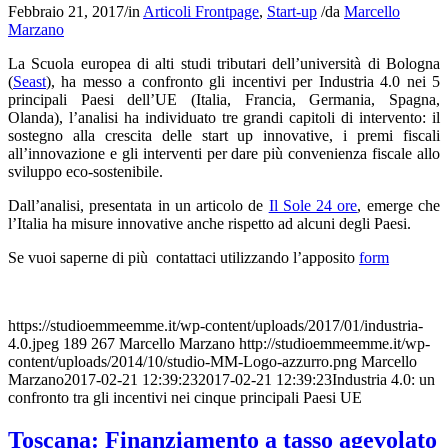
Febbraio 21, 2017
/
in
Articoli Frontpage
,
Start-up
/
da
Marcello
Marzano
La Scuola europea di alti studi tributari dell’università di Bologna
(
Seast
), ha messo a confronto gli incentivi per Industria 4.0 nei 5
principali Paesi dell’UE (Italia, Francia, Germania, Spagna,
Olanda), l’analisi ha individuato tre grandi capitoli di intervento: il
sostegno alla crescita delle start up innovative, i premi fiscali
all’innovazione e gli interventi per dare più convenienza fiscale allo
sviluppo eco-sostenibile.
Dall’analisi, presentata in un articolo de
Il Sole 24 ore
, emerge che
l’Italia ha misure innovative anche rispetto ad alcuni degli Paesi.
Se vuoi saperne di più contattaci utilizzando l’apposito
form
https://studioemmeemme.it/wp-content/uploads/2017/01/industria-
4.0.jpeg
189
267
Marcello Marzano
http://studioemmeemme.it/wp-
content/uploads/2014/10/studio-MM-Logo-azzurro.png
Marcello
Marzano
2017-02-21 12:39:23
2017-02-21 12:39:23
Industria 4.0: un
confronto tra gli incentivi nei cinque principali Paesi UE
Toscana: Finanziamento a tasso agevolato