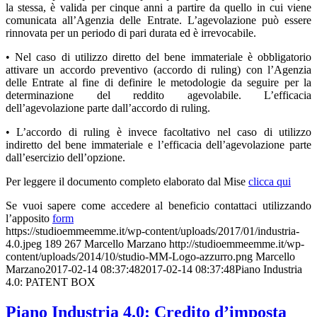
la stessa, è valida per cinque anni a partire da quello in cui viene
comunicata all’Agenzia delle Entrate. L’agevolazione può essere
rinnovata per un periodo di pari durata ed è irrevocabile.
• Nel caso di utilizzo diretto del bene immateriale è obbligatorio
attivare un accordo preventivo (accordo di ruling) con l’Agenzia
delle Entrate al fine di definire le metodologie da seguire per la
determinazione del reddito agevolabile. L’efficacia
dell’agevolazione parte dall’accordo di ruling.
• L’accordo di ruling è invece facoltativo nel caso di utilizzo
indiretto del bene immateriale e l’efficacia dell’agevolazione parte
dall’esercizio dell’opzione.
Per leggere il documento completo elaborato dal Mise
clicca qui
Se vuoi sapere come accedere al beneficio contattaci utilizzando
l’apposito
form
https://studioemmeemme.it/wp-content/uploads/2017/01/industria-
4.0.jpeg
189
267
Marcello Marzano
http://studioemmeemme.it/wp-
content/uploads/2014/10/studio-MM-Logo-azzurro.png
Marcello
Marzano
2017-02-14 08:37:48
2017-02-14 08:37:48
Piano Industria
4.0: PATENT BOX
Piano Industria 4.0: Credito d’imposta