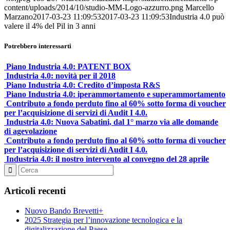
content/uploads/2014/10/studio-MM-Logo-azzurro.png
Marcello
Marzano
2017-03-23 11:09:53
2017-03-23 11:09:53
Industria 4.0 può
valere il 4% del Pil in 3 anni
Potrebbero interessarti
Piano Industria 4.0: PATENT BOX
Industria 4.0: novità per il 2018
Piano Industria 4.0: Credito d’imposta R&S
Piano Industria 4.0: iperammortamento e superammortamento
Contributo a fondo perduto fino al 60% sotto forma di voucher
per l’acquisizione di servizi di Audit I 4.0.
Industria 4.0: Nuova Sabatini, dal 1° marzo via alle domande
di agevolazione
Contributo a fondo perduto fino al 60% sotto forma di voucher
per l’acquisizione di servizi di Audit I 4.0.
Industria 4.0: il nostro intervento al convegno del 28 aprile
Articoli recenti
Nuovo Bando Brevetti+
2025 Strategia per l’innovazione tecnologica e la
digitalizzazione del Paese