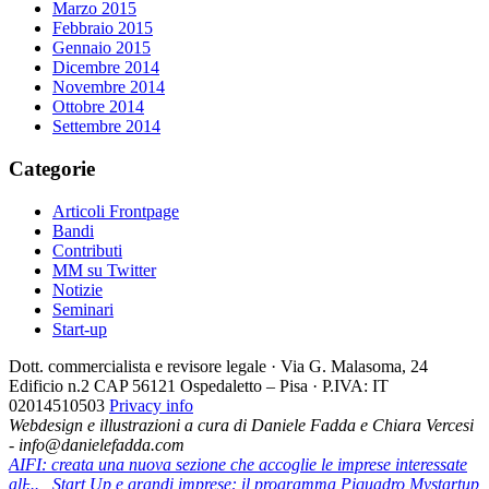
Marzo 2015
Febbraio 2015
Gennaio 2015
Dicembre 2014
Novembre 2014
Ottobre 2014
Settembre 2014
Categorie
Articoli Frontpage
Bandi
Contributi
MM su Twitter
Notizie
Seminari
Start-up
Dott. commercialista e revisore legale · Via G. Malasoma, 24
Edificio n.2 CAP 56121 Ospedaletto – Pisa · P.IVA: IT
02014510503
Privacy info
Webdesign e illustrazioni a cura di Daniele Fadda e Chiara Vercesi
- info@danielefadda.com
AIFI: creata una nuova sezione che accoglie le imprese interessate
all̵...
Start Up e grandi imprese: il programma Piquadro Mystartup