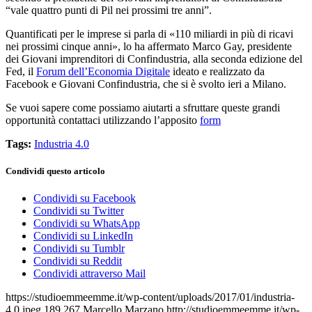
“vale quattro punti di Pil nei prossimi tre anni”.
Quantificati per le imprese si parla di «110 miliardi in più di ricavi
nei prossimi cinque anni», lo ha affermato Marco Gay, presidente
dei Giovani imprenditori di Confindustria, alla seconda edizione del
Fed, il
Forum dell’Economia Digitale
ideato e realizzato da
Facebook e Giovani Confindustria, che si è svolto ieri a Milano.
Se vuoi sapere come possiamo aiutarti a sfruttare queste grandi
opportunità contattaci utilizzando l’apposito
form
Tags:
Industria 4.0
Condividi questo articolo
Condividi su Facebook
Condividi su Twitter
Condividi su WhatsApp
Condividi su LinkedIn
Condividi su Tumblr
Condividi su Reddit
Condividi attraverso Mail
https://studioemmeemme.it/wp-content/uploads/2017/01/industria-
4.0.jpeg
189
267
Marcello Marzano
http://studioemmeemme.it/wp-