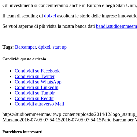
Gli investimenti si concentreranno anche in Europa e negli Stati Uniti, 
Il team di scouting di
dpixel
ascolterà le storie delle imprese innovatric
Se vuoi saperne di più visita la nostra banca dati
bandi.studioemmeem
Tags:
Barcamper
,
dpixel
,
start up
Condividi questo articolo
Condividi su Facebook
Condividi su Twitter
Condividi su WhatsApp
Condividi su LinkedIn
Condividi su Tumblr
Condividi su Reddit
Condividi attraverso Mail
https://studioemmeemme.it/wp-content/uploads/2014/12/logo_startup_i
Marzano
2016-07-05 07:54:15
2016-07-05 07:54:15
Parte Barcamper Ve
Potrebbero interessarti