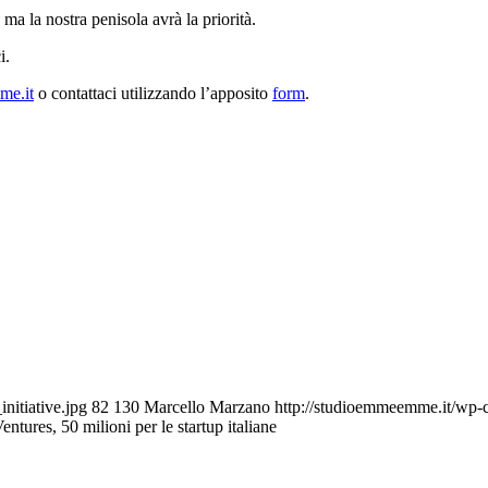
ma la nostra penisola avrà la priorità.
i.
me.it
o contattaci utilizzando l’apposito
form
.
nitiative.jpg
82
130
Marcello Marzano
http://studioemmeemme.it/wp-
ntures, 50 milioni per le startup italiane