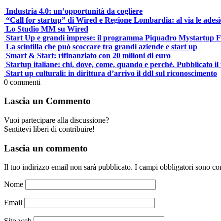
Industria 4.0: un’opportunità da cogliere
“Call for startup” di Wired e Regione Lombardia: al via le adesi
Lo Studio MM su Wired
Start Up e grandi imprese: il programma Piquadro Mystartup
La scintilla che può scoccare tra grandi aziende e start up
Smart & Start: rifinanziato con 20 milioni di euro
Startup italiane: chi, dove, come, quando e perchè. Pubblicato il
Start up culturali: in dirittura d’arrivo il ddl sul riconoscimento
0
commenti
Lascia un Commento
Vuoi partecipare alla discussione?
Sentitevi liberi di contribuire!
Lascia un commento
Il tuo indirizzo email non sarà pubblicato.
I campi obbligatori sono co
Nome
Email
Sito web