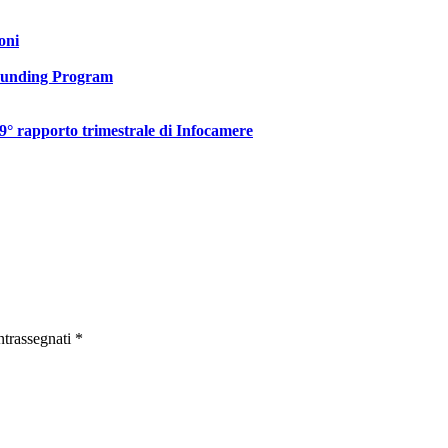
oni
 Funding Program
 9° rapporto trimestrale di Infocamere
ntrassegnati
*