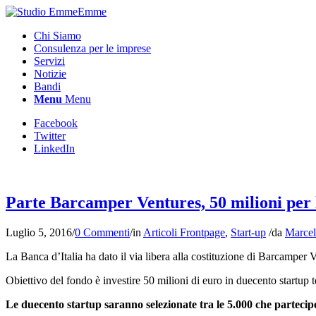
Chi Siamo
Consulenza per le imprese
Servizi
Notizie
Bandi
Menu
Menu
Facebook
Twitter
LinkedIn
Parte Barcamper Ventures, 50 milioni per l
Luglio 5, 2016
/
0 Commenti
/
in
Articoli Frontpage
,
Start-up
/
da
Marcel
La Banca d’Italia ha dato il via libera alla costituzione di Barcamper V
Obiettivo del fondo è investire 50 milioni di euro in duecento startup 
Le duecento startup saranno selezionate tra le 5.000 che partecip