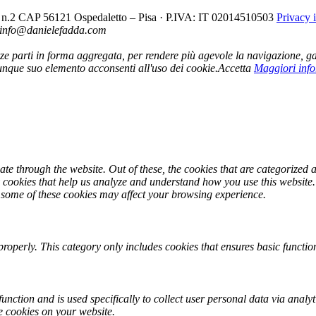
cio n.2 CAP 56121 Ospedaletto – Pisa · P.IVA: IT 02014510503
Privacy 
- info@danielefadda.com
 terze parti in forma aggregata, per rendere più agevole la navigazione, ga
nque suo elemento acconsenti all'uso dei cookie.
Accetta
Maggiori inf
e through the website. Out of these, the cookies that are categorized a
ty cookies that help us analyze and understand how you use this website
f some of these cookies may affect your browsing experience.
properly. This category only includes cookies that ensures basic function
function and is used specifically to collect user personal data via ana
e cookies on your website.