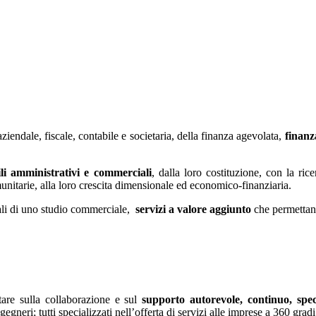
ndale, fiscale, contabile e societaria, della finanza agevolata,
finanz
ili amministrativi e commerciali
, dalla loro costituzione, con la ric
munitarie, alla loro crescita dimensionale ed economico-finanziaria.
nali di uno studio commerciale,
servizi a valore aggiunto
che permettano
tare sulla collaborazione e sul
supporto autorevole, continuo, specia
neri; tutti specializzati nell’offerta di servizi alle imprese a 360 gradi