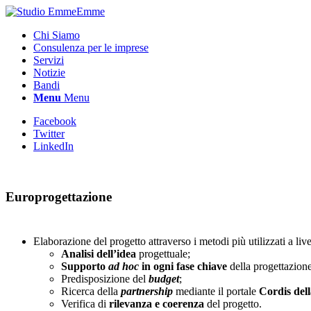
Chi Siamo
Consulenza per le imprese
Servizi
Notizie
Bandi
Menu
Menu
Facebook
Twitter
LinkedIn
Europrogettazione
Elaborazione del progetto attraverso i metodi più utilizzati a liv
Analisi dell’idea
progettuale;
Supporto
ad hoc
in ogni fase chiave
della progettazione 
Predisposizione del
budget
;
Ricerca della
partnership
mediante il portale
Cordis del
Verifica di
rilevanza e coerenza
del progetto.