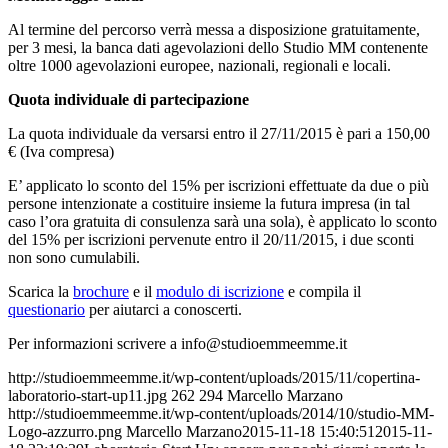
Al termine del percorso verrà messa a disposizione gratuitamente,
per 3 mesi, la banca dati agevolazioni dello Studio MM contenente
oltre 1000 agevolazioni europee, nazionali, regionali e locali.
Quota individuale di partecipazione
La quota individuale da versarsi entro il 27/11/2015 è pari a 150,00
€ (Iva compresa)
E’ applicato lo sconto del 15% per iscrizioni effettuate da due o più
persone intenzionate a costituire insieme la futura impresa (in tal
caso l’ora gratuita di consulenza sarà una sola), è applicato lo sconto
del 15% per iscrizioni pervenute entro il 20/11/2015, i due sconti
non sono cumulabili.
Scarica la
brochure
e il
modulo di iscrizione
e compila il
questionario
per aiutarci a conoscerti.
Per informazioni scrivere a info
@studioemmeemme.it
http://studioemmeemme.it/wp-content/uploads/2015/11/copertina-
laboratorio-start-up11.jpg
262
294
Marcello Marzano
http://studioemmeemme.it/wp-content/uploads/2014/10/studio-MM-
Logo-azzurro.png
Marcello Marzano
2015-11-18 15:40:51
2015-11-