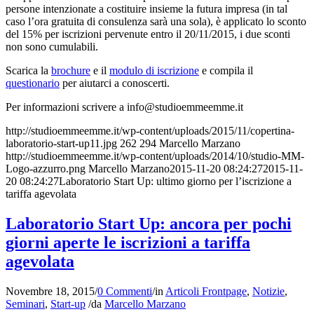
persone intenzionate a costituire insieme la futura impresa (in tal
caso l’ora gratuita di consulenza sarà una sola), è applicato lo sconto
del 15% per iscrizioni pervenute entro il 20/11/2015, i due sconti
non sono cumulabili.
Scarica la
brochure
e il
modulo di iscrizione
e compila il
questionario
per aiutarci a conoscerti.
Per informazioni scrivere a info
@studioemmeemme.it
http://studioemmeemme.it/wp-content/uploads/2015/11/copertina-
laboratorio-start-up11.jpg
262
294
Marcello Marzano
http://studioemmeemme.it/wp-content/uploads/2014/10/studio-MM-
Logo-azzurro.png
Marcello Marzano
2015-11-20 08:24:27
2015-11-
20 08:24:27
Laboratorio Start Up: ultimo giorno per l’iscrizione a
tariffa agevolata
Laboratorio Start Up: ancora per pochi
giorni aperte le iscrizioni a tariffa
agevolata
Novembre 18, 2015
/
0 Commenti
/
in
Articoli Frontpage
,
Notizie
,
Seminari
,
Start-up
/
da
Marcello Marzano