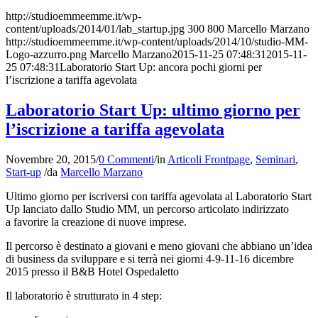
http://studioemmeemme.it/wp-
content/uploads/2014/01/lab_startup.jpg
300
800
Marcello Marzano
http://studioemmeemme.it/wp-content/uploads/2014/10/studio-MM-
Logo-azzurro.png
Marcello Marzano
2015-11-25 07:48:31
2015-11-
25 07:48:31
Laboratorio Start Up: ancora pochi giorni per
l’iscrizione a tariffa agevolata
Laboratorio Start Up: ultimo giorno per
l’iscrizione a tariffa agevolata
Novembre 20, 2015
/
0 Commenti
/
in
Articoli Frontpage
,
Seminari
,
Start-up
/
da
Marcello Marzano
Ultimo giorno per iscriversi con tariffa agevolata al Laboratorio Start
Up lanciato dallo Studio MM, un percorso articolato indirizzato
a favorire la creazione di nuove imprese.
Il percorso è destinato a giovani e meno giovani che abbiano un’idea
di business da sviluppare e si terrà nei giorni 4-9-11-16 dicembre
2015 presso il B&B Hotel Ospedaletto
Il laboratorio è strutturato in 4 step: