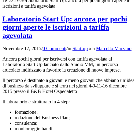
18 22:19:39
Laboratorio Start Up: ancora per pochi giorni aperte le
iscrizioni a tariffa agevolata
Laboratorio Start Up: ancora per pochi
giorni aperte le iscrizioni a tariffa
agevolata
Novembre 17, 2015
/
0 Commenti
/
in
Start-up
/
da
Marcello Marzano
Ancora pochi giorni per iscriversi con tariffa agevolata al
Laboratorio Start Up lanciato dallo Studio MM, un percorso
articolato indirizzato a favorire la creazione di nuove imprese.
Il percorso è destinato a giovani e meno giovani che abbiano un’idea
di business da sviluppare e si terrà nei giorni 4-9-11-16 dicembre
2015 presso il B&B Hotel Ospedaletto
Il laboratorio è strutturato in 4 step:
formazione;
redazione del Business Plan;
consulenza;
monitoraggio bandi.