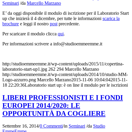
Seminari
/
da
Marcello Marzano
E’ da oggi disponibile il modulo di iscrizione per il Laboratorio Start
up che inizierà il 4 dicembre, per tutte le informazioni
scarica la
brochure
e leggi il nostro
post
precedente.
Per scaricare il modulo clicca
qui
.
Per informazioni scrivere a info@studioemmeemme.it
http://studioemmeemme.it/wp-content/uploads/2015/11/copertina-
laboratorio-start-up1.jpg
262
294
Marcello Marzano
http://studioemmeemme.it/wp-content/uploads/2014/10/studio-MM-
Logo-azzurro.png
Marcello Marzano
2015-11-06 10:04:04
2015-11-
18 22:20:36
Laboratorio start up: è on line il modulo per le iscrizioni
LIBERI PROFESSIONISTI E I FONDI
EUROPEI 2014/2020: LE
OPPORTUNITÀ DA COGLIERE
Settembre 16, 2014
/
0 Commenti
/
in
Seminari
/
da
Studio
EmmeEmme