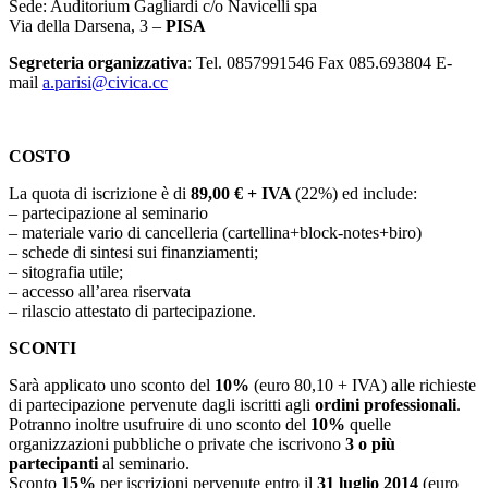
Sede: Auditorium Gagliardi c/o Navicelli spa
Via della Darsena, 3 –
PISA
Segreteria organizzativa
: Tel. 0857991546 Fax 085.693804 E-
mail
a.parisi@civica.cc
COSTO
La quota di iscrizione è di
89,00 € + IVA
(22%) ed include:
– partecipazione al seminario
– materiale vario di cancelleria (cartellina+block-notes+biro)
– schede di sintesi sui finanziamenti;
– sitografia utile;
– accesso all’area riservata
– rilascio attestato di partecipazione.
SCONTI
Sarà applicato uno sconto del
10%
(euro 80,10 + IVA) alle richieste
di partecipazione pervenute dagli iscritti agli
ordini professionali
.
Potranno inoltre usufruire di uno sconto del
10%
quelle
organizzazioni pubbliche o private che iscrivono
3 o più
partecipanti
al seminario.
Sconto
15%
per iscrizioni pervenute entro il
31 luglio 2014
(euro