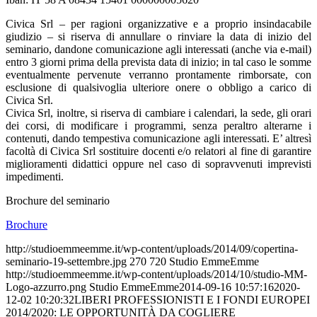
Civica Srl – per ragioni organizzative e a proprio insindacabile
giudizio – si riserva di annullare o rinviare la data di inizio del
seminario, dandone comunicazione agli interessati (anche via e-mail)
entro 3 giorni prima della prevista data di inizio; in tal caso le somme
eventualmente pervenute verranno prontamente rimborsate, con
esclusione di qualsivoglia ulteriore onere o obbligo a carico di
Civica Srl.
Civica Srl, inoltre, si riserva di cambiare i calendari, la sede, gli orari
dei corsi, di modificare i programmi, senza peraltro alterarne i
contenuti, dando tempestiva comunicazione agli interessati. E’ altresì
facoltà di Civica Srl sostituire docenti e/o relatori al fine di garantire
miglioramenti didattici oppure nel caso di sopravvenuti imprevisti
impedimenti.
Brochure del seminario
Brochure
http://studioemmeemme.it/wp-content/uploads/2014/09/copertina-
seminario-19-settembre.jpg
270
720
Studio EmmeEmme
http://studioemmeemme.it/wp-content/uploads/2014/10/studio-MM-
Logo-azzurro.png
Studio EmmeEmme
2014-09-16 10:57:16
2020-
12-02 10:20:32
LIBERI PROFESSIONISTI E I FONDI EUROPEI
2014/2020: LE OPPORTUNITÀ DA COGLIERE