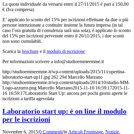
La quota individuale da versarsi entro il 27/11/2015 è pari a 150,00
€ (Iva compresa)
E’ applicato lo sconto del 15% per iscrizioni effettuate da due o più
persone intenzionate a costituire insieme la futura impresa (in tal
caso l’ora gratuita di consulenza sarà una sola), è applicato lo sconto
del 15% per iscrizioni pervenute entro il 20/11/2015, i due sconti
non sono cumulabili.
Scarica la
brochure
e il
modulo di iscrizione
Per informazioni scrivere a info
@studioemmeemme.it
http://studioemmeemme.it/wp-content/uploads/2015/11/copertina-
laboratorio-start-up11.jpg
262
294
Marcello Marzano
http://studioemmeemme.it/wp-content/uploads/2014/10/studio-MM-
Logo-azzurro.png
Marcello Marzano
2015-11-16 16:59:17
2015-11-
16 16:59:17
Laboratorio Start Up: ancora per pochi giorni aperte le
iscrizioni a tariffa agevolata
Laboratorio start up: è on line il modulo
per le iscrizioni
Novembre 6, 2015
/
0 Commenti
/
in
Articoli Frontpage
,
Notizie
,