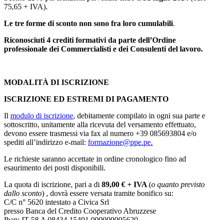
75,65 + IVA).
Le tre forme di sconto non sono fra loro cumulabili
.
Riconosciuti 4 crediti formativi da parte dell’Ordine
professionale dei Commercialisti e dei Consulenti del lavoro.
MODALITÀ DI ISCRIZIONE
ISCRIZIONE ED ESTREMI DI PAGAMENTO
Il
modulo di iscrizione
, debitamente compilato in ogni sua parte e
sottoscritto, unitamente alla ricevuta del versamento effettuato,
devono essere trasmessi via fax al numero +39 085693804 e/o
spediti all’indirizzo e-mail:
formazione@ppe.pe
.
Le richieste saranno accettate in ordine cronologico fino ad
esaurimento dei posti disponibili.
La quota di iscrizione, pari a di
89,00 € + IVA
(
o quanto previsto
dallo sconto
) , dovrà essere versata tramite bonifico su:
C/C n° 5620 intestato a Civica Srl
presso Banca del Credito Cooperativo Abruzzese
Iban: IT 58 A 08434 15401 000000005620