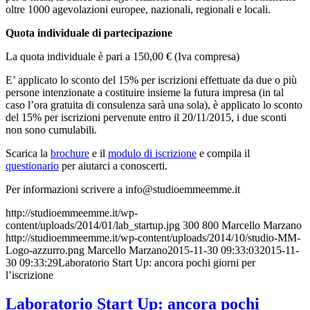
oltre 1000 agevolazioni europee, nazionali, regionali e locali.
Quota individuale di partecipazione
La quota individuale è pari a 150,00 € (Iva compresa)
E’ applicato lo sconto del 15% per iscrizioni effettuate da due o più
persone intenzionate a costituire insieme la futura impresa (in tal
caso l’ora gratuita di consulenza sarà una sola), è applicato lo sconto
del 15% per iscrizioni pervenute entro il 20/11/2015, i due sconti
non sono cumulabili.
Scarica la
brochure
e il
modulo di iscrizione
e compila il
questionario
per aiutarci a conoscerti.
Per informazioni scrivere a info
@studioemmeemme.it
http://studioemmeemme.it/wp-
content/uploads/2014/01/lab_startup.jpg
300
800
Marcello Marzano
http://studioemmeemme.it/wp-content/uploads/2014/10/studio-MM-
Logo-azzurro.png
Marcello Marzano
2015-11-30 09:33:03
2015-11-
30 09:33:29
Laboratorio Start Up: ancora pochi giorni per
l’iscrizione
Laboratorio Start Up: ancora pochi