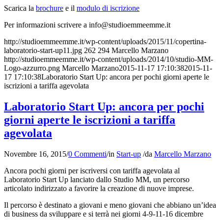
Scarica la
brochure
e il
modulo di iscrizione
Per informazioni scrivere a info
@studioemmeemme.it
http://studioemmeemme.it/wp-content/uploads/2015/11/copertina-
laboratorio-start-up11.jpg
262
294
Marcello Marzano
http://studioemmeemme.it/wp-content/uploads/2014/10/studio-MM-
Logo-azzurro.png
Marcello Marzano
2015-11-17 17:10:38
2015-11-
17 17:10:38
Laboratorio Start Up: ancora per pochi giorni aperte le
iscrizioni a tariffa agevolata
Laboratorio Start Up: ancora per pochi
giorni aperte le iscrizioni a tariffa
agevolata
Novembre 16, 2015
/
0 Commenti
/
in
Start-up
/
da
Marcello Marzano
Ancora pochi giorni per iscriversi con tariffa agevolata al
Laboratorio Start Up lanciato dallo Studio MM, un percorso
articolato indirizzato a favorire la creazione di nuove imprese.
Il percorso è destinato a giovani e meno giovani che abbiano un’idea
di business da sviluppare e si terrà nei giorni 4-9-11-16 dicembre