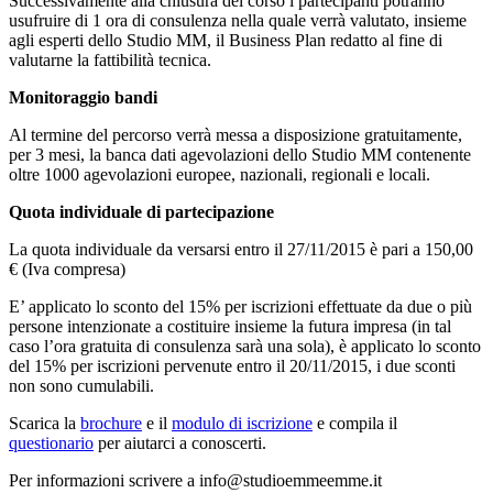
Successivamente alla chiusura del corso i partecipanti potranno
usufruire di 1 ora di consulenza nella quale verrà valutato, insieme
agli esperti dello Studio MM, il Business Plan redatto al fine di
valutarne la fattibilità tecnica.
Monitoraggio bandi
Al termine del percorso verrà messa a disposizione gratuitamente,
per 3 mesi, la banca dati agevolazioni dello Studio MM contenente
oltre 1000 agevolazioni europee, nazionali, regionali e locali.
Quota individuale di partecipazione
La quota individuale da versarsi entro il 27/11/2015 è pari a 150,00
€ (Iva compresa)
E’ applicato lo sconto del 15% per iscrizioni effettuate da due o più
persone intenzionate a costituire insieme la futura impresa (in tal
caso l’ora gratuita di consulenza sarà una sola), è applicato lo sconto
del 15% per iscrizioni pervenute entro il 20/11/2015, i due sconti
non sono cumulabili.
Scarica la
brochure
e il
modulo di iscrizione
e compila il
questionario
per aiutarci a conoscerti.
Per informazioni scrivere a info
@studioemmeemme.it