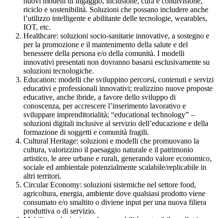
nuovi modelli di ingaggio, inclusione, cura e condivisione,
riciclo e sostenibilità. Soluzioni che possano includere anche
l’utilizzo intelligente e abilitante delle tecnologie, wearables,
IOT, etc.
Healthcare: soluzioni socio-sanitarie innovative, a sostegno e
per la promozione e il mantenimento della salute e del
benessere della persona e/o della comunità. I modelli
innovativi presentati non dovranno basarsi esclusivamente su
soluzioni tecnologiche.
Education: modelli che sviluppino percorsi, contenuti e servizi
educativi e professionali innovativi; realizzino nuove proposte
educative, anche ibride, a favore dello sviluppo di
conoscenza, per accrescere l’inserimento lavorativo e
sviluppare imprenditorialità; “educational technology” –
soluzioni digitali inclusive al servizio dell’educazione e della
formazione di soggetti e comunità fragili.
Cultural Heritage: soluzioni e modelli che promuovano la
cultura, valorizzino il paesaggio naturale e il patrimonio
artistico, le aree urbane e rurali, generando valore economico,
sociale ed ambientale potenzialmente scalabile/replicabile in
altri territori.
Circular Economy: soluzioni sistemiche nel settore food,
agricoltura, energia, ambiente dove qualsiasi prodotto viene
consumato e/o smaltito o diviene input per una nuova filiera
produttiva o di servizio.