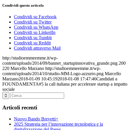
Condividi questo articolo
Condividi su Facebook
Condividi su Twitter
Condividi su WhatsApp
Condividi su LinkedIn
Condividi su Tumblr
Condividi su Reddit
Condividi attraverso Mail
http://studioemmeemme.it/wp-
content/uploads/2014/09/banner_startupinnovativa_grande.png
200
220
Marcello Marzano
http://studioemmeemme.it/wp-
content/uploads/2014/10/studio-MM-Logo-azzurro.png
Marcello
Marzano
2018-01-09 10:45:19
2018-01-08 17:47:46
Candidati a
FOUNDAMENTA#5 la call italiana per accelerare startup a impatto
sociale
Articoli recenti
Nuovo Bando Brevetti+
2025 Strategia per l’innovazione tecnologica e la
digitalizzazione del Paese