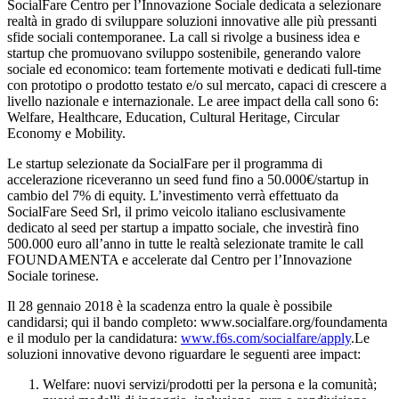
SocialFare Centro per l’Innovazione Sociale dedicata a selezionare
realtà in grado di sviluppare soluzioni innovative alle più pressanti
sfide sociali contemporanee. La call si rivolge a business idea e
startup che promuovano sviluppo sostenibile, generando valore
sociale ed economico: team fortemente motivati e dedicati full-time
con prototipo o prodotto testato e/o sul mercato, capaci di crescere a
livello nazionale e internazionale. Le aree impact della call sono 6:
Welfare, Healthcare, Education, Cultural Heritage, Circular
Economy e Mobility.
Le startup selezionate da SocialFare per il programma di
accelerazione riceveranno un seed fund fino a 50.000€/startup in
cambio del 7% di equity. L’investimento verrà effettuato da
SocialFare Seed Srl, il primo veicolo italiano esclusivamente
dedicato al seed per startup a impatto sociale, che investirà fino
500.000 euro all’anno in tutte le realtà selezionate tramite le call
FOUNDAMENTA e accelerate dal Centro per l’Innovazione
Sociale torinese.
Il 28 gennaio 2018 è la scadenza entro la quale è possibile
candidarsi; qui il bando completo: www.socialfare.org/foundamenta
e il modulo per la candidatura:
www.f6s.com/socialfare/apply
.Le
soluzioni innovative devono riguardare le seguenti aree impact:
Welfare: nuovi servizi/prodotti per la persona e la comunità;