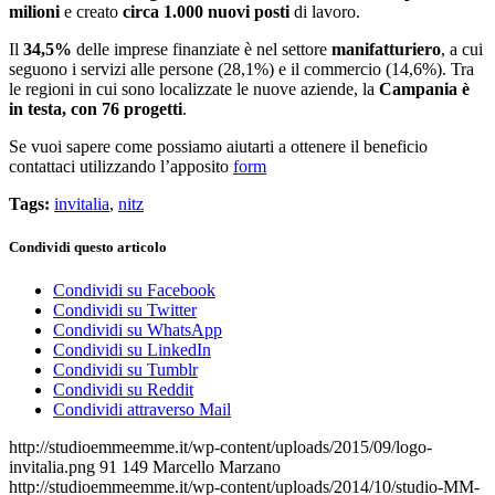
milioni
e creato
circa 1.000 nuovi posti
di lavoro.
Il
34,5%
delle imprese finanziate è nel settore
manifatturiero
, a cui
seguono i servizi alle persone (28,1%) e il commercio (14,6%). Tra
le regioni in cui sono localizzate le nuove aziende, la
Campania è
in testa, con 76 progetti
.
Se vuoi sapere come possiamo aiutarti a ottenere il beneficio
contattaci utilizzando l’apposito
form
Tags:
invitalia
,
nitz
Condividi questo articolo
Condividi su Facebook
Condividi su Twitter
Condividi su WhatsApp
Condividi su LinkedIn
Condividi su Tumblr
Condividi su Reddit
Condividi attraverso Mail
http://studioemmeemme.it/wp-content/uploads/2015/09/logo-
invitalia.png
91
149
Marcello Marzano
http://studioemmeemme.it/wp-content/uploads/2014/10/studio-MM-