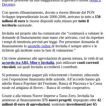
imprese promosse da una maggioranza di giovani o donne (
leggi il
Decreto
).
Con questo rifinanziamento, dovuto a risorse liberate dal PON
Sviluppo imprenditoriale locale 2000-2006, arrivano in tutto a
150
milioni di euro
le risorse disponili sulla misura per
tutto il
territorio
nazionale.
Invitalia sul proprio sito ha comunicato che “continuerà a valutare le
domande di finanziamento man mano che arrivano, così da rispettare
i tempi di istruttoria previsti per legge. Per presentare domanda di
finanziamento lo
sportello online
di Invitalia è sempre attivo e le
richieste già inoltrate sono in fase di valutazione.”
Chi viene ammesso alle agevolazioni di questa misura, in virtù di un
accordo tra ABI, Mise e Invitalia
, può utilizzare
conti correnti
vincolati
, sui quali Invitalia accrediterà i contributi.
Si potranno dunque pagare più velocemente i fornitori, riducendo
così l’esposizione finanziaria delle aziende. All’accordo hanno già
aderito Banca Popolare del Frusinate, Banca di Piacenza e la Cassa
rurale ed artigiana di Boves – Banca di credito cooperativo.
Grazie a alla misura Nuove Imprese a Tasso Zero, Invitalia ha
ammesso al finanziamento
171 nuovi progetti
, impegnato oltre
42
milioni di euro di agevolazioni
, sostenuto
investimenti per 65