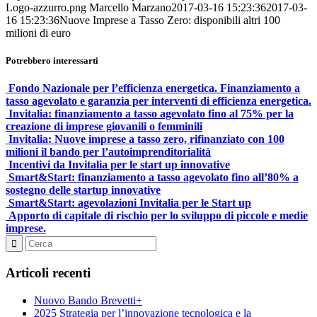
Logo-azzurro.png
Marcello Marzano
2017-03-16 15:23:36
2017-03-
16 15:23:36
Nuove Imprese a Tasso Zero: disponibili altri 100
milioni di euro
Potrebbero interessarti
Fondo Nazionale per l’efficienza energetica. Finanziamento a
tasso agevolato e garanzia per interventi di efficienza energetica.
Invitalia: finanziamento a tasso agevolato fino al 75% per la
creazione di imprese giovanili o femminili
Invitalia: Nuove imprese a tasso zero, rifinanziato con 100
milioni il bando per l’autoimprenditorialità
Incentivi da Invitalia per le start up innovative
Smart&Start: finanziamento a tasso agevolato fino all’80% a
sostegno delle startup innovative
Smart&Start: agevolazioni Invitalia per le Start up
Apporto di capitale di rischio per lo sviluppo di piccole e medie
imprese.
Articoli recenti
Nuovo Bando Brevetti+
2025 Strategia per l’innovazione tecnologica e la