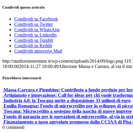
Condividi questo articolo
Condividi su Facebook
Condividi su Twitter
Condividi su WhatsApp
Condividi su LinkedIn
Condividi su Tumblr
Condividi su Reddit
Condividi attraverso Mail
http://studioemmeemme.it/wp-content/uploads/2014/09/logo.png
119
18:00:00
2014-11-27 18:00:49
Alluvione Massa e Carrara, al via il mi
Potrebbero interessarti
Massa-Carrara e Piombino: Contributo a fondo perduto per for
Artigianato e innovazione: Call for ideas per chi vuole trasformar
Industria 4.0: la Toscana mette a disposizione 33 milioni di euro
Emilia Romagna: Fondo di microcredito per lo sviluppo di piccole 
Toscana: Microcredito a sostegno della nascita di nuove imprese
Fondo di garanzia per le operazioni di microcredito, al via la sez
Finanziamento a tasso agevolato promosso dalla CCIAA di Pisa p
0
commenti