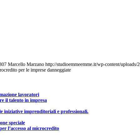
307
Marcello Marzano
http://studioemmeemme.it/wp-content/uploads
crocredito per le imprese danneggiate
mazione lavoratori
e il talento in impresa
iniziative imprenditoriali e professionali.
ione speciale
er l’accesso al microcredito