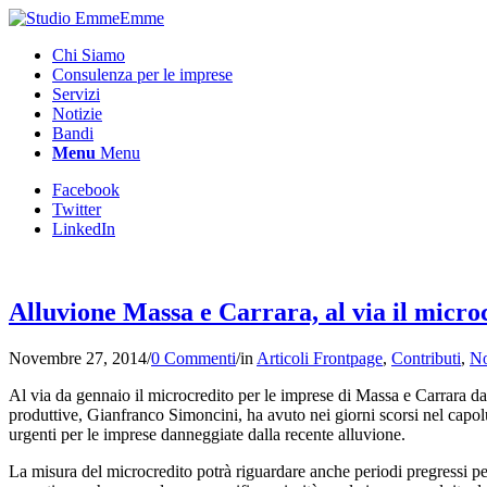
Chi Siamo
Consulenza per le imprese
Servizi
Notizie
Bandi
Menu
Menu
Facebook
Twitter
LinkedIn
Alluvione Massa e Carrara, al via il micro
Novembre 27, 2014
/
0 Commenti
/
in
Articoli Frontpage
,
Contributi
,
No
Al via da gennaio il microcredito per le imprese di Massa e Carrara da
produttive, Gianfranco Simoncini, ha avuto nei giorni scorsi nel capo
urgenti per le imprese danneggiate dalla recente alluvione.
La misura del microcredito potrà riguardare anche periodi pregressi pe