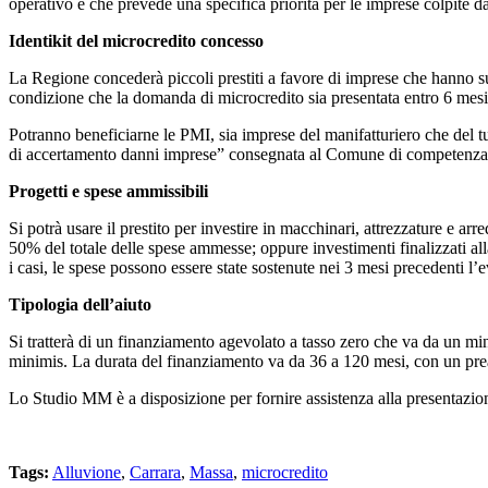
operativo e che prevede una specifica priorità per le imprese colpite da
Identikit del microcredito concesso
La Regione concederà piccoli prestiti a favore di imprese che hanno su
condizione che la domanda di microcredito sia presentata entro 6 mesi d
Potranno beneficiarne le PMI, sia imprese del manifatturiero che del t
di accertamento danni imprese” consegnata al Comune di competenza
Progetti e spese ammissibili
Si potrà usare il prestito per investire in macchinari, attrezzature e a
50% del totale delle spese ammesse; oppure investimenti finalizzati alla
i casi, le spese possono essere state sostenute nei 3 mesi precedenti l’
Tipologia dell’aiuto
Si tratterà di un finanziamento agevolato a tasso zero che va da un m
minimis. La durata del finanziamento va da 36 a 120 mesi, con un prea
Lo Studio MM è a disposizione per fornire assistenza alla presentazi
Tags:
Alluvione
,
Carrara
,
Massa
,
microcredito