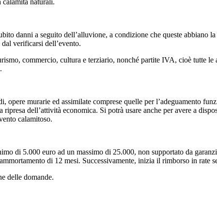
 calamità naturali.
bito danni a seguito dell’alluvione, a condizione che queste abbiano la 
al verificarsi dell’evento.
urismo, commercio, cultura e terziario, nonché partite IVA, cioè tutte l
.
rredi, opere murarie ed assimilate comprese quelle per l’adeguamento funzio
 ripresa dell’attività economica. Si potrà usare anche per avere a dispos
evento calamitoso.
inimo di 5.000 euro ad un massimo di 25.000, non supportato da garanzi
mmortamento di 12 mesi. Successivamente, inizia il rimborso in rate sem
one delle domande.