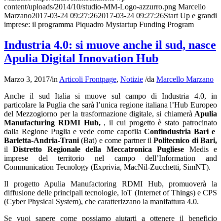
content/uploads/2014/10/studio-MM-Logo-azzurro.png
Marcello
Marzano
2017-03-24 09:27:26
2017-03-24 09:27:26
Start Up e grandi
imprese: il programma Piquadro Mystartup Funding Program
Industria 4.0: si muove anche il sud, nasce
Apulia Digital Innovation Hub
Marzo 3, 2017
/
in
Articoli Frontpage
,
Notizie
/
da
Marcello Marzano
Anche il sud Italia si muove sul campo di Industria 4.0, in
particolare la Puglia che sarà l’unica regione italiana l’Hub Europeo
del Mezzogiorno per la trasformazione digitale, si chiamerà
Apulia
Manufacturing RDMI Hub,
, il cui progetto è stato patrocinato
dalla Regione Puglia e vede come capofila
Confindustria Bari e
Barletta-Andria-Trani
(Bat) e come partner il
Politecnico di Bari,
il
Distretto Regionale della Meccatronica Pugliese
Medis e
imprese del territorio nel campo dell’Information and
Communication Tecnology (Exprivia, MacNil-Zucchetti, SimNT).
Il progetto Apulia Manufactoring RDMI Hub, promuoverà la
diffusione delle principali tecnologie, IoT (Internet of Things) e CPS
(Cyber Physical System), che caratterizzano la manifattura 4.0.
Se vuoi sapere come possiamo aiutarti a ottenere il beneficio