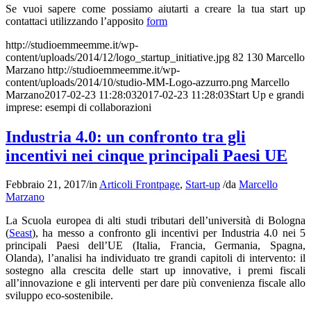
Se vuoi sapere come possiamo aiutarti a creare la tua start up
contattaci utilizzando l’apposito
form
http://studioemmeemme.it/wp-
content/uploads/2014/12/logo_startup_initiative.jpg
82
130
Marcello
Marzano
http://studioemmeemme.it/wp-
content/uploads/2014/10/studio-MM-Logo-azzurro.png
Marcello
Marzano
2017-02-23 11:28:03
2017-02-23 11:28:03
Start Up e grandi
imprese: esempi di collaborazioni
Industria 4.0: un confronto tra gli
incentivi nei cinque principali Paesi UE
Febbraio 21, 2017
/
in
Articoli Frontpage
,
Start-up
/
da
Marcello
Marzano
La Scuola europea di alti studi tributari dell’università di Bologna
(
Seast
), ha messo a confronto gli incentivi per Industria 4.0 nei 5
principali Paesi dell’UE (Italia, Francia, Germania, Spagna,
Olanda), l’analisi ha individuato tre grandi capitoli di intervento: il
sostegno alla crescita delle start up innovative, i premi fiscali
all’innovazione e gli interventi per dare più convenienza fiscale allo
sviluppo eco-sostenibile.