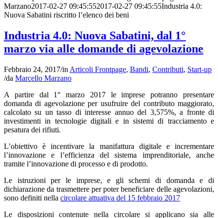
Marzano
2017-02-27 09:45:55
2017-02-27 09:45:55
Industria 4.0:
Nuova Sabatini riscritto l’elenco dei beni
Industria 4.0: Nuova Sabatini, dal 1°
marzo via alle domande di agevolazione
Febbraio 24, 2017
/
in
Articoli Frontpage
,
Bandi
,
Contributi
,
Start-up
/
da
Marcello Marzano
A partire dal 1° marzo 2017 le imprese potranno presentare
domanda di agevolazione per usufruire del contributo maggiorato,
calcolato su un tasso di interesse annuo del 3,575%, a fronte di
investimenti in tecnologie digitali e in sistemi di tracciamento e
pesatura dei rifiuti.
L’obiettivo è incentivare la manifattura digitale e incrementare
l’innovazione e l’efficienza del sistema imprenditoriale, anche
tramite l’innovazione di processo e di prodotto.
Le istruzioni per le imprese, e gli schemi di domanda e di
dichiarazione da trasmettere per poter beneficiare delle agevolazioni,
sono definiti nella
circolare attuativa del 15 febbraio 2017
Le disposizioni contenute nella circolare si applicano sia alle