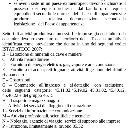
se aventi sede in un paese extraeuropeo: devono dichiarare il
possesso dei requisiti richiesti dal bando o di requisiti
equipollenti secondo le norme del Paese di appartenenza e
produrre la relativa documentazione secondo la
legislazione del Paese di appartenenza.
Settori di attività produttiva ammessi. Le imprese già costituite o da
costituire devono esercitare nel territorio della Toscana un’attività
identificata come prevalente che rientra in uno dei seguenti codici
ISTAT ATECO 2007:
B – Estrazione di minerali da cave e miniere
C – Attività manifatturiere
D – Fornitura di energia elettrica, gas, vapore e aria condizionata
E – Fornitura di acqua; reti fognarie, attività di gestione dei rifiuti e
risanamento
F – Costruzioni
G – Commercio all’ingrosso e al dettaglio, con esclusione
delle seguenti categorie: 45.11.02,45.19.02, 45.31.02, 45.40.12,
45.40.22 e del gruppo 46.15
H – Trasporto e magazzinaggio
I – Attività dei servizi di alloggio e di ristorazione
J – Servizi di informazione e comunicazione
M – Attività professionali, scientifiche e tecniche
N – Noleggio, agenzie di viaggio, servizi di supporto alle imprese
P – Istruzione, limitatamente al gruppo 85.52