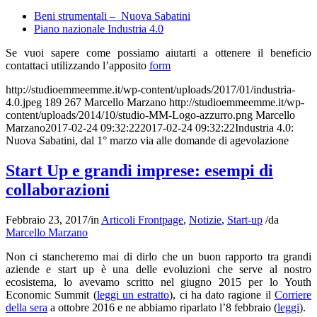
Beni strumentali – Nuova Sabatini
Piano nazionale Industria 4.0
Se vuoi sapere come possiamo aiutarti a ottenere il beneficio
contattaci utilizzando l’apposito
form
http://studioemmeemme.it/wp-content/uploads/2017/01/industria-
4.0.jpeg
189
267
Marcello Marzano
http://studioemmeemme.it/wp-
content/uploads/2014/10/studio-MM-Logo-azzurro.png
Marcello
Marzano
2017-02-24 09:32:22
2017-02-24 09:32:22
Industria 4.0:
Nuova Sabatini, dal 1° marzo via alle domande di agevolazione
Start Up e grandi imprese: esempi di
collaborazioni
Febbraio 23, 2017
/
in
Articoli Frontpage
,
Notizie
,
Start-up
/
da
Marcello Marzano
Non ci stancheremo mai di dirlo che un buon rapporto tra grandi
aziende e start up è una delle evoluzioni che serve al nostro
ecosistema, lo avevamo scritto nel giugno 2015 per lo Youth
Economic Summit (
leggi un estratto
), ci ha dato ragione il
Corriere
della sera
a ottobre 2016 e ne abbiamo riparlato l’8 febbraio (
leggi
).