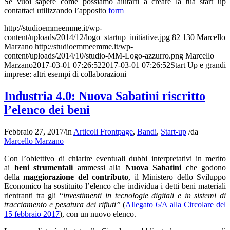
Se vuoi sapere come possiamo aiutarti a creare la tua start up
contattaci utilizzando l’apposito
form
http://studioemmeemme.it/wp-
content/uploads/2014/12/logo_startup_initiative.jpg
82
130
Marcello
Marzano
http://studioemmeemme.it/wp-
content/uploads/2014/10/studio-MM-Logo-azzurro.png
Marcello
Marzano
2017-03-01 07:26:52
2017-03-01 07:26:52
Start Up e grandi
imprese: altri esempi di collaborazioni
Industria 4.0: Nuova Sabatini riscritto
l’elenco dei beni
Febbraio 27, 2017
/
in
Articoli Frontpage
,
Bandi
,
Start-up
/
da
Marcello Marzano
Con l’obiettivo di chiarire eventuali dubbi interpretativi in merito
ai
beni strumentali
ammessi alla
Nuova Sabatini
che godono
della
maggiorazione del contributo
, il Ministero dello Sviluppo
Economico ha sostituito l’elenco che individua i detti beni materiali
rientranti tra gli “
investimenti in tecnologie digitali e in sistemi di
tracciamento e pesatura dei rifiuti”
(
Allegato 6/A alla Circolare del
15 febbraio 2017
), con un nuovo elenco.