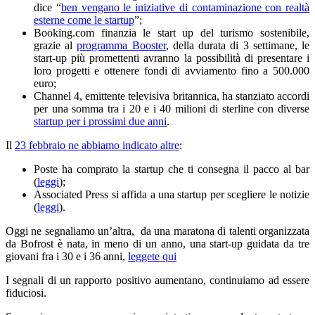
dice “
ben vengano le iniziative di contaminazione con realtà
esterne come le startup
”;
Booking.com finanzia le start up del turismo sostenibile,
grazie al
programma Booster
, della durata di 3 settimane, le
start-up più promettenti avranno la possibilità di presentare i
loro progetti e ottenere fondi di avviamento fino a 500.000
euro;
Channel 4, emittente televisiva britannica, ha stanziato accordi
per una somma tra i 20 e i 40 milioni di sterline con diverse
startup per i prossimi due anni
.
Il
23 febbraio ne abbiamo indicato altre
:
Poste ha comprato la startup che ti consegna il pacco al bar
(
leggi
);
Associated Press si affida a una startup per scegliere le notizie
(
leggi
).
Oggi ne segnaliamo un’altra, da una maratona di talenti organizzata
da Bofrost è nata, in meno di un anno, una start-up guidata da tre
giovani fra i 30 e i 36 anni,
leggete qui
I segnali di un rapporto positivo aumentano, continuiamo ad essere
fiduciosi.