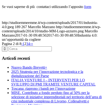
Se vuoi saperne di più contattaci utilizzando l’apposito
form
http://studioemmeemme.it/wp-content/uploads/2017/01/industria-
4.0.jpeg
189
267
Marcello Marzano
http://studioemmeemme.it/wp-
content/uploads/2014/10/studio-MM-Logo-azzurro.png
Marcello
Marzano
2017-01-30 09:48:50
2017-01-30 09:48:50
Industria 4.0:
un’opportunità da cogliere
Pagina 2 di 8
‹
1
2
3
4
›
»
Articoli recenti
Nuovo Bando Brevetti+
2025 Strategia per l’innovazione tecnologica e la
digitalizzazione del Paese
ITALIA VENTURE I – INTERVENTI PER LO
SVILUPPO DI PMI TRAMITE VENTURE CAPITAL
Toscana: riaprono i bandi per l’innovazione
MISE. Contributo a fondo perduto fino al 50% per la
selezione di iniziative imprenditoriali nel territorio dell’area di
crisi industriale complessa di Livorno, Collesalvetti e