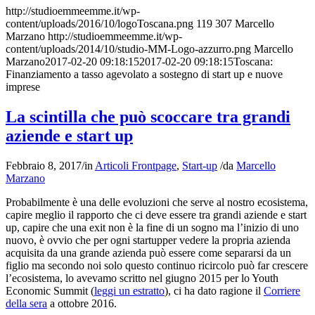
http://studioemmeemme.it/wp-
content/uploads/2016/10/logoToscana.png
119
307
Marcello
Marzano
http://studioemmeemme.it/wp-
content/uploads/2014/10/studio-MM-Logo-azzurro.png
Marcello
Marzano
2017-02-20 09:18:15
2017-02-20 09:18:15
Toscana:
Finanziamento a tasso agevolato a sostegno di start up e nuove
imprese
La scintilla che può scoccare tra grandi
aziende e start up
Febbraio 8, 2017
/
in
Articoli Frontpage
,
Start-up
/
da
Marcello
Marzano
Probabilmente è una delle evoluzioni che serve al nostro ecosistema,
capire meglio il rapporto che ci deve essere tra grandi aziende e start
up, capire che una exit non è la fine di un sogno ma l’inizio di uno
nuovo, è ovvio che per ogni startupper vedere la propria azienda
acquisita da una grande azienda può essere come separarsi da un
figlio ma secondo noi solo questo continuo ricircolo può far crescere
l’ecosistema, lo avevamo scritto nel giugno 2015 per lo Youth
Economic Summit (
leggi un estratto
), ci ha dato ragione il
Corriere
della sera
a ottobre 2016.