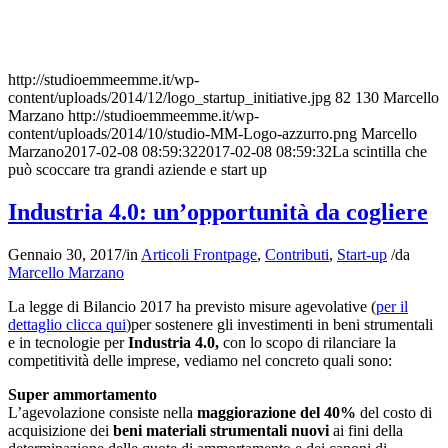
http://studioemmeemme.it/wp-
content/uploads/2014/12/logo_startup_initiative.jpg
82
130
Marcello
Marzano
http://studioemmeemme.it/wp-
content/uploads/2014/10/studio-MM-Logo-azzurro.png
Marcello
Marzano
2017-02-08 08:59:32
2017-02-08 08:59:32
La scintilla che
può scoccare tra grandi aziende e start up
Industria 4.0: un’opportunità da cogliere
Gennaio 30, 2017
/
in
Articoli Frontpage
,
Contributi
,
Start-up
/
da
Marcello Marzano
La legge di Bilancio 2017 ha previsto misure agevolative (
per il
dettaglio clicca qui
)per sostenere gli investimenti in beni strumentali
e in tecnologie per
Industria 4.0,
con lo scopo di rilanciare la
competitività delle imprese, vediamo nel concreto quali sono:
Super ammortamento
L’agevolazione consiste nella
maggiorazione del 40%
del costo di
acquisizione dei
beni materiali strumentali nuovi
ai fini della