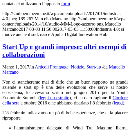
contattaci utilizzando l’apposito
form
http://studioemmeemme.it/wp-content/uploads/2017/01/industria-
4.0.jpeg
189
267
Marcello Marzano
http://studioemmeemme.it/wp-
content/uploads/2014/10/studio-MM-Logo-azzurro.png
Marcello
Marzano
2017-03-03 11:50:00
2017-03-03 11:50:00
Industria 4.0: si
muove anche il sud, nasce Apulia Digital Innovation Hub
Start Up e grandi imprese: altri esempi di
collaborazioni
Marzo 1, 2017
/
in
Articoli Frontpage
,
Notizie
,
Start-up
/
da
Marcello
Marzano
Non ci stancheremo mai di dirlo che un buon rapporto tra grandi
aziende e start up è una delle evoluzioni che serve al nostro
ecosistema, lo avevamo scritto nel giugno 2015 per lo Youth
Economic Summit (
leggi un estratto
), ci ha dato ragione il
Corriere
della sera
a ottobre 2016 e ne abbiamo riparlato l’8 febbraio (
leggi
).
L’8 febbraio indicavamo un pò di belle esperienze, che ci fa piacere
riproporre
l’amministratore delegato di Wind Tre, Maximo Ibarra,