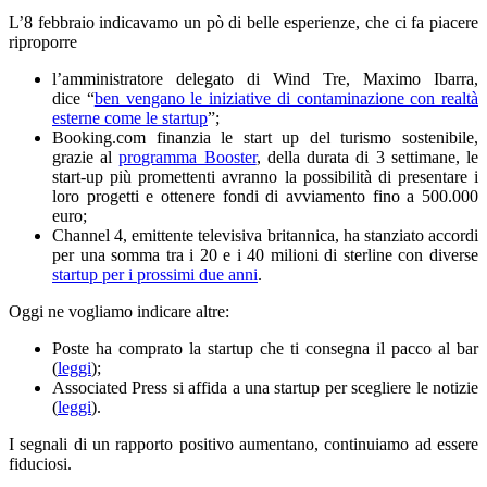
L’8 febbraio indicavamo un pò di belle esperienze, che ci fa piacere
riproporre
l’amministratore delegato di Wind Tre, Maximo Ibarra,
dice “
ben vengano le iniziative di contaminazione con realtà
esterne come le startup
”;
Booking.com finanzia le start up del turismo sostenibile,
grazie al
programma Booster
, della durata di 3 settimane, le
start-up più promettenti avranno la possibilità di presentare i
loro progetti e ottenere fondi di avviamento fino a 500.000
euro;
Channel 4, emittente televisiva britannica, ha stanziato accordi
per una somma tra i 20 e i 40 milioni di sterline con diverse
startup per i prossimi due anni
.
Oggi ne vogliamo indicare altre:
Poste ha comprato la startup che ti consegna il pacco al bar
(
leggi
);
Associated Press si affida a una startup per scegliere le notizie
(
leggi
).
I segnali di un rapporto positivo aumentano, continuiamo ad essere
fiduciosi.