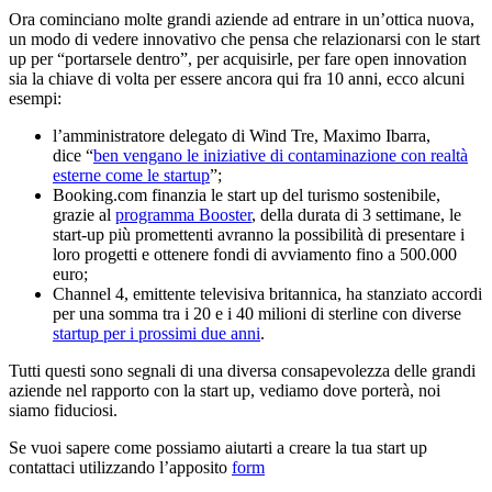
Ora cominciano molte grandi aziende ad entrare in un’ottica nuova,
un modo di vedere innovativo che pensa che relazionarsi con le start
up per “portarsele dentro”, per acquisirle, per fare open innovation
sia la chiave di volta per essere ancora qui fra 10 anni, ecco alcuni
esempi:
l’amministratore delegato di Wind Tre, Maximo Ibarra,
dice “
ben vengano le iniziative di contaminazione con realtà
esterne come le startup
”;
Booking.com finanzia le start up del turismo sostenibile,
grazie al
programma Booster
, della durata di 3 settimane, le
start-up più promettenti avranno la possibilità di presentare i
loro progetti e ottenere fondi di avviamento fino a 500.000
euro;
Channel 4, emittente televisiva britannica, ha stanziato accordi
per una somma tra i 20 e i 40 milioni di sterline con diverse
startup per i prossimi due anni
.
Tutti questi sono segnali di una diversa consapevolezza delle grandi
aziende nel rapporto con la start up, vediamo dove porterà, noi
siamo fiduciosi.
Se vuoi sapere come possiamo aiutarti a creare la tua start up
contattaci utilizzando l’apposito
form