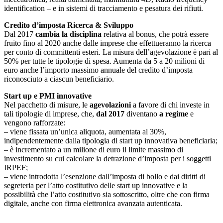
identification – e in sistemi di tracciamento e pesatura dei rifiuti.
Credito d’imposta Ricerca & Sviluppo
Dal 2017
cambia la disciplina
relativa al bonus, che potrà essere
fruito fino al 2020 anche dalle imprese che effettueranno la ricerca
per conto di committenti esteri. La misura dell’agevolazione è pari al
50% per tutte le tipologie di spesa. Aumenta da 5 a 20 milioni di
euro anche l’importo massimo annuale del credito d’imposta
riconosciuto a ciascun beneficiario.
Start up e PMI innovative
Nel pacchetto di misure, le
agevolazioni
a favore di chi investe in
tali tipologie di imprese, che,
dal 2017
diventano
a regime
e
vengono rafforzate:
– viene fissata un’unica aliquota, aumentata al 30%,
indipendentemente dalla tipologia di start up innovativa beneficiaria;
– è incrementato a un milione di euro il limite massimo di
investimento su cui calcolare la detrazione d’imposta per i soggetti
IRPEF;
– viene introdotta l’esenzione dall’imposta di bollo e dai diritti di
segreteria per l’atto costitutivo delle start up innovative e la
possibilità che l’atto costitutivo sia sottoscritto, oltre che con firma
digitale, anche con firma elettronica avanzata autenticata.