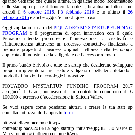
quando vediamo che queste ultime, in qualche modo, scommettono
sulle start up ci piace diffondere la notizia, lo abbiamo fatto in più
articoli il
6 ottobre 2016
, l’
8 febbraio 2016
e in ultimo il
26
febbraio 2016
e anche oggi c’è uno di questi casi.
Oggi vogliamo parlare del
PIQUADRO MYSTARTUP FUNDING
PROGRAM
è il programma di open innovation con il quale
Piquadro intende promuovere l’innovazione, la creatività e
l’intraprendenza attraverso un processo competitivo finalizzato a
premiare progetti di business originali nell’area della tecnologia
applicata all’industria della valigeria e dell’accessorio moda.
Il primo bando è rivolto a tutte le startup che desiderano sviluppare
progetti imprenditoriali nel settore valigeria e pelletteria dotando i
prodotti di funzioni e tecnologie innovative.
PIQUADRO MYSTARTUP FUNDING PROGRAM 2017
assegnerà 1 Grant, inclusivo di un contributo economico di €
100.000 e percorso d’accelerazione in Silicon Valley.
Se vuoi sapere come possiamo aiutarti a creare la tua start up
contattaci utilizzando l’apposito
form
http://studioemmeemme.it/wp-
content/uploads/2014/12/logo_startup_initiative.jpg
82
130
Marcello
Marzano
http://studioemmeemme.it/wp-