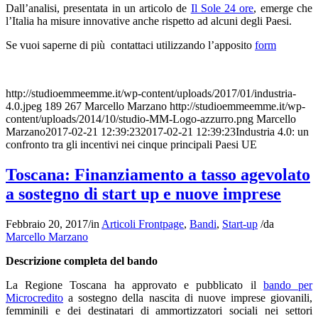
Dall’analisi, presentata in un articolo de
Il Sole 24 ore
, emerge che
l’Italia ha misure innovative anche rispetto ad alcuni degli Paesi.
Se vuoi saperne di più contattaci utilizzando l’apposito
form
http://studioemmeemme.it/wp-content/uploads/2017/01/industria-
4.0.jpeg
189
267
Marcello Marzano
http://studioemmeemme.it/wp-
content/uploads/2014/10/studio-MM-Logo-azzurro.png
Marcello
Marzano
2017-02-21 12:39:23
2017-02-21 12:39:23
Industria 4.0: un
confronto tra gli incentivi nei cinque principali Paesi UE
Toscana: Finanziamento a tasso agevolato
a sostegno di start up e nuove imprese
Febbraio 20, 2017
/
in
Articoli Frontpage
,
Bandi
,
Start-up
/
da
Marcello Marzano
Descrizione completa del bando
La Regione Toscana ha approvato e pubblicato il
bando per
Microcredito
a sostegno della nascita di nuove imprese giovanili,
femminili e dei destinatari di ammortizzatori sociali nei settori