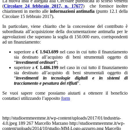
La nuova lista è allegata alla Circolare pubblicata lo scorso venerdì
(
Circolare 24 febbraio 2017, n. 17677
) che fornisce inoltre
chiarimenti in merito alle
informazioni antimafia
(punto 12.1 della
Circolare 15 febbraio 2017).
In particolare, viene chiarito che la concessione del contributo è
subordinata all’acquisizione della documentazione antimafia per le
agevolazioni che superano la soglia di 150.000 euro, corrispondenti
ad un finanziamento:
superiore a
€ 1.943.699
nel caso in cui tutto il finanziamento
sia destinato all’acquisto di beni strumentali oggetto di
“
investimenti ordinari
”;
superiore a
€ 1.486.199
nel caso in cui tutto il finanziamento
sia destinato all’acquisto di beni strumentali oggetto di
“
investimenti in tecnologie digitali e in sistemi di
tracciamento e pesatura dei rifiuti
”.
Se vuoi sapere come possiamo aiutarti a ottenere il beneficio
contattaci utilizzando l’apposito
form
http://studioemmeemme.it/wp-content/uploads/2017/01/industria-
4.0.jpeg
189
267
Marcello Marzano
http://studioemmeemme.it/wp-
content/uploads/2014/10/studio-MM-Logo-azzurro.png
Marcello