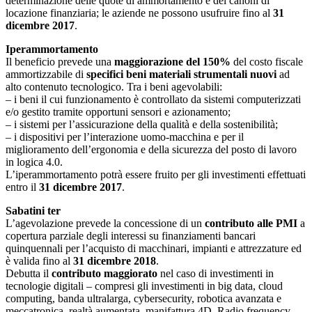
determinazione delle quote di ammortamento e dei canoni di
locazione finanziaria; le aziende ne possono usufruire fino al
31
dicembre 2017
.
Iperammortamento
Il beneficio prevede una
maggiorazione del 150%
del costo fiscale
ammortizzabile di
specifici beni materiali strumentali nuovi
ad
alto contenuto tecnologico. Tra i beni agevolabili:
– i beni il cui funzionamento è controllato da sistemi computerizzati
e/o gestito tramite opportuni sensori e azionamento;
– i sistemi per l’assicurazione della qualità e della sostenibilità;
– i dispositivi per l’interazione uomo-macchina e per il
miglioramento dell’ergonomia e della sicurezza del posto di lavoro
in logica 4.0.
L’iperammortamento potrà essere fruito per gli investimenti effettuati
entro il
31 dicembre 2017
.
Sabatini ter
L’agevolazione prevede la concessione di un
contributo alle PMI
a
copertura parziale degli interessi su finanziamenti bancari
quinquennali per l’acquisto di macchinari, impianti e attrezzature ed
è valida fino al
31 dicembre 2018
.
Debutta il
contributo maggiorato
nel caso di investimenti in
tecnologie digitali – compresi gli investimenti in big data, cloud
computing, banda ultralarga, cybersecurity, robotica avanzata e
meccatronica, realtà aumentata, manifattura 4D, Radio frequency