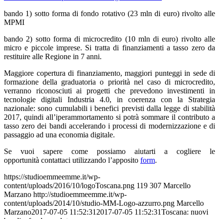
bando 1) sotto forma di fondo rotativo (23 mln di euro) rivolto alle
MPMI
bando 2) sotto forma di microcredito (10 mln di euro) rivolto alle
micro e piccole imprese. Si tratta di finanziamenti a tasso zero da
restituire alle Regione in 7 anni.
Maggiore copertura di finanziamento, maggiori punteggi in sede di
formazione della graduatoria o priorità nel caso di microcredito,
verranno riconosciuti ai progetti che prevedono investimenti in
tecnologie digitali Industria 4.0, in coerenza con la Strategia
nazionale: sono cumulabili i benefici previsti dalla legge di stabilità
2017, quindi all’iperammortamento si potrà sommare il contributo a
tasso zero dei bandi accelerando i processi di modernizzazione e di
passaggio ad una economia digitale.
Se vuoi sapere come possiamo aiutarti a cogliere le
opportunità contattaci utilizzando l’apposito
form
.
https://studioemmeemme.it/wp-
content/uploads/2016/10/logoToscana.png
119
307
Marcello
Marzano
http://studioemmeemme.it/wp-
content/uploads/2014/10/studio-MM-Logo-azzurro.png
Marcello
Marzano
2017-07-05 11:52:31
2017-07-05 11:52:31
Toscana: nuovi