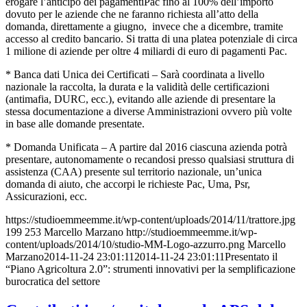
erogare l’anticipo dei pagamentiPac fino al 100% dell’importo
dovuto per le aziende che ne faranno richiesta all’atto della
domanda, direttamente a giugno, invece che a dicembre, tramite
accesso al credito bancario. Si tratta di una platea potenziale di circa
1 milione di aziende per oltre 4 miliardi di euro di pagamenti Pac.
* Banca dati Unica dei Certificati – Sarà coordinata a livello
nazionale la raccolta, la durata e la validità delle certificazioni
(antimafia, DURC, ecc.), evitando alle aziende di presentare la
stessa documentazione a diverse Amministrazioni ovvero più volte
in base alle domande presentate.
* Domanda Unificata – A partire dal 2016 ciascuna azienda potrà
presentare, autonomamente o recandosi presso qualsiasi struttura di
assistenza (CAA) presente sul territorio nazionale, un’unica
domanda di aiuto, che accorpi le richieste Pac, Uma, Psr,
Assicurazioni, ecc.
https://studioemmeemme.it/wp-content/uploads/2014/11/trattore.jpg
199
253
Marcello Marzano
http://studioemmeemme.it/wp-
content/uploads/2014/10/studio-MM-Logo-azzurro.png
Marcello
Marzano
2014-11-24 23:01:11
2014-11-24 23:01:11
Presentato il
“Piano Agricoltura 2.0”: strumenti innovativi per la semplificazione
burocratica del settore