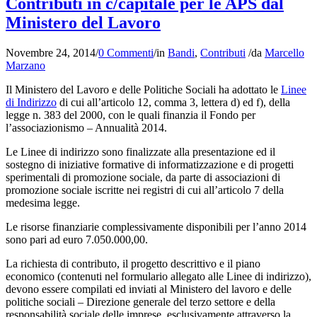
Contributi in c/capitale per le APS dal
Ministero del Lavoro
Novembre 24, 2014
/
0 Commenti
/
in
Bandi
,
Contributi
/
da
Marcello
Marzano
Il Ministero del Lavoro e delle Politiche Sociali ha adottato le
Linee
di Indirizzo
di cui all’articolo 12, comma 3, lettera d) ed f), della
legge n. 383 del 2000, con le quali finanzia il Fondo per
l’associazionismo – Annualità 2014.
Le Linee di indirizzo sono finalizzate alla presentazione ed il
sostegno di iniziative formative di informatizzazione e di progetti
sperimentali di promozione sociale, da parte di associazioni di
promozione sociale iscritte nei registri di cui all’articolo 7 della
medesima legge.
Le risorse finanziarie complessivamente disponibili per l’anno 2014
sono pari ad euro 7.050.000,00.
La richiesta di contributo, il progetto descrittivo e il piano
economico (contenuti nel formulario allegato alle Linee di indirizzo),
devono essere compilati ed inviati al Ministero del lavoro e delle
politiche sociali – Direzione generale del terzo settore e della
responsabilità sociale delle imprese, esclusivamente attraverso la