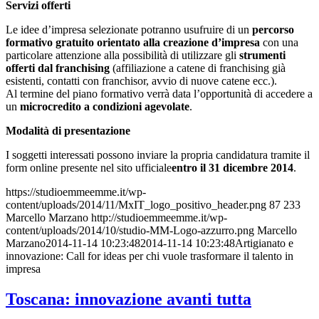
Servizi offerti
Le idee d’impresa selezionate potranno usufruire di un
percorso
formativo gratuito orientato alla creazione d’impresa
con una
particolare attenzione alla possibilità di utilizzare gli
strumenti
offerti dal franchising
(affiliazione a catene di franchising già
esistenti, contatti con franchisor, avvio di nuove catene ecc.).
Al termine del piano formativo verrà data l’opportunità di accedere a
un
microcredito a condizioni agevolate
.
Modalità di presentazione
I soggetti interessati possono inviare la propria candidatura tramite il
form online presente nel sito ufficiale
entro il 31 dicembre 2014
.
https://studioemmeemme.it/wp-
content/uploads/2014/11/MxIT_logo_positivo_header.png
87
233
Marcello Marzano
http://studioemmeemme.it/wp-
content/uploads/2014/10/studio-MM-Logo-azzurro.png
Marcello
Marzano
2014-11-14 10:23:48
2014-11-14 10:23:48
Artigianato e
innovazione: Call for ideas per chi vuole trasformare il talento in
impresa
Toscana: innovazione avanti tutta