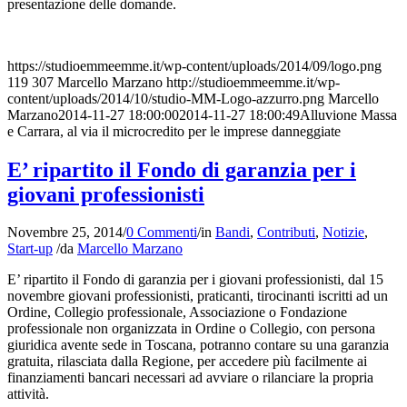
presentazione delle domande.
https://studioemmeemme.it/wp-content/uploads/2014/09/logo.png
119
307
Marcello Marzano
http://studioemmeemme.it/wp-
content/uploads/2014/10/studio-MM-Logo-azzurro.png
Marcello
Marzano
2014-11-27 18:00:00
2014-11-27 18:00:49
Alluvione Massa
e Carrara, al via il microcredito per le imprese danneggiate
E’ ripartito il Fondo di garanzia per i
giovani professionisti
Novembre 25, 2014
/
0 Commenti
/
in
Bandi
,
Contributi
,
Notizie
,
Start-up
/
da
Marcello Marzano
E’ ripartito il Fondo di garanzia per i giovani professionisti, dal 15
novembre giovani professionisti, praticanti, tirocinanti iscritti ad un
Ordine, Collegio professionale, Associazione o Fondazione
professionale non organizzata in Ordine o Collegio, con persona
giuridica avente sede in Toscana, potranno contare su una garanzia
gratuita, rilasciata dalla Regione, per accedere più facilmente ai
finanziamenti bancari necessari ad avviare o rilanciare la propria
attività.