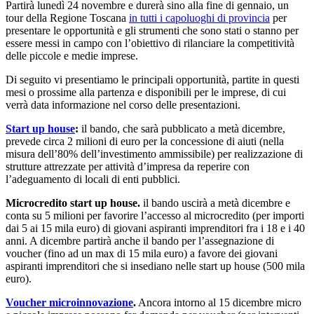
Partirà lunedì 24 novembre e durerà sino alla fine di gennaio, un
tour della Regione Toscana
in tutti i capoluoghi di provincia
per
presentare le opportunità e gli strumenti che sono stati o stanno per
essere messi in campo con l’obiettivo di rilanciare la competitività
delle piccole e medie imprese.
Di seguito vi presentiamo le principali opportunità, partite in questi
mesi o prossime alla partenza e disponibili per le imprese, di cui
verrà data informazione nel corso delle presentazioni.
Start up house
:
il bando, che sarà pubblicato a metà dicembre,
prevede circa 2 milioni di euro per la concessione di aiuti (nella
misura dell’80% dell’investimento ammissibile) per realizzazione di
strutture attrezzate per attività d’impresa da reperire con
l’adeguamento di locali di enti pubblici.
Microcredito start up house.
il bando uscirà a metà dicembre e
conta su 5 milioni per favorire l’accesso al microcredito (per importi
dai 5 ai 15 mila euro) di giovani aspiranti imprenditori fra i 18 e i 40
anni. A dicembre partirà anche il bando per l’assegnazione di
voucher (fino ad un max di 15 mila euro) a favore dei giovani
aspiranti imprenditori che si insediano nelle start up house (500 mila
euro).
Voucher microinnovazione
.
Ancora intorno al 15 dicembre micro