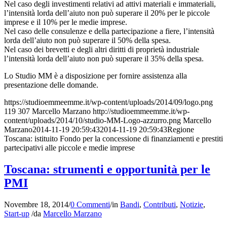
Nel caso degli investimenti relativi ad attivi materiali e immateriali,
l’intensità lorda dell’aiuto non può superare il 20% per le piccole
imprese e il 10% per le medie imprese.
Nel caso delle consulenze e della partecipazione a fiere, l’intensità
lorda dell’aiuto non può superare il 50% della spesa.
Nel caso dei brevetti e degli altri diritti di proprietà industriale
l’intensità lorda dell’aiuto non può superare il 35% della spesa.
Lo Studio MM è a disposizione per fornire assistenza alla
presentazione delle domande.
https://studioemmeemme.it/wp-content/uploads/2014/09/logo.png
119
307
Marcello Marzano
http://studioemmeemme.it/wp-
content/uploads/2014/10/studio-MM-Logo-azzurro.png
Marcello
Marzano
2014-11-19 20:59:43
2014-11-19 20:59:43
Regione
Toscana: istituito Fondo per la concessione di finanziamenti e prestiti
partecipativi alle piccole e medie imprese
Toscana: strumenti e opportunità per le
PMI
Novembre 18, 2014
/
0 Commenti
/
in
Bandi
,
Contributi
,
Notizie
,
Start-up
/
da
Marcello Marzano