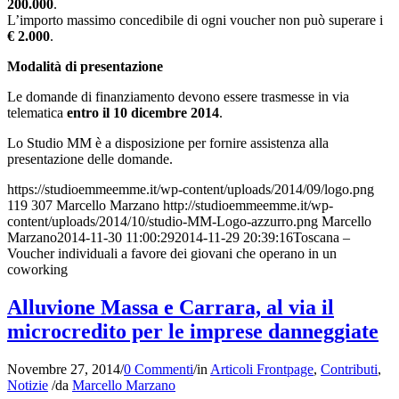
200.000
.
L’importo massimo concedibile di ogni voucher non può superare i
€ 2.000
.
Modalità di presentazione
Le domande di finanziamento devono essere trasmesse in via
telematica
entro il 10 dicembre 2014
.
Lo Studio MM è a disposizione per fornire assistenza alla
presentazione delle domande.
https://studioemmeemme.it/wp-content/uploads/2014/09/logo.png
119
307
Marcello Marzano
http://studioemmeemme.it/wp-
content/uploads/2014/10/studio-MM-Logo-azzurro.png
Marcello
Marzano
2014-11-30 11:00:29
2014-11-29 20:39:16
Toscana –
Voucher individuali a favore dei giovani che operano in un
coworking
Alluvione Massa e Carrara, al via il
microcredito per le imprese danneggiate
Novembre 27, 2014
/
0 Commenti
/
in
Articoli Frontpage
,
Contributi
,
Notizie
/
da
Marcello Marzano