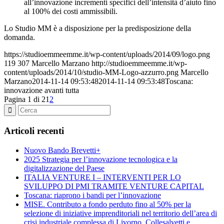
all’innovazione incrementi specifici dell’intensità d’aiuto fino
al 100% dei costi ammissibili.
Lo Studio MM è a disposizione per la predisposizione della
domanda.
https://studioemmeemme.it/wp-content/uploads/2014/09/logo.png
119
307
Marcello Marzano
http://studioemmeemme.it/wp-
content/uploads/2014/10/studio-MM-Logo-azzurro.png
Marcello
Marzano
2014-11-14 09:53:48
2014-11-14 09:53:48
Toscana:
innovazione avanti tutta
Pagina 1 di 2
1
2
Articoli recenti
Nuovo Bando Brevetti+
2025 Strategia per l’innovazione tecnologica e la
digitalizzazione del Paese
ITALIA VENTURE I – INTERVENTI PER LO
SVILUPPO DI PMI TRAMITE VENTURE CAPITAL
Toscana: riaprono i bandi per l’innovazione
MISE. Contributo a fondo perduto fino al 50% per la
selezione di iniziative imprenditoriali nel territorio dell’area di
crisi industriale complessa di Livorno, Collesalvetti e