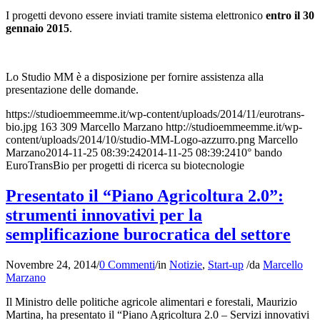
I progetti devono essere inviati tramite sistema elettronico
entro il 30
gennaio 2015
.
Lo Studio MM è a disposizione per fornire assistenza alla
presentazione delle domande.
https://studioemmeemme.it/wp-content/uploads/2014/11/eurotrans-
bio.jpg
163
309
Marcello Marzano
http://studioemmeemme.it/wp-
content/uploads/2014/10/studio-MM-Logo-azzurro.png
Marcello
Marzano
2014-11-25 08:39:24
2014-11-25 08:39:24
10° bando
EuroTransBio per progetti di ricerca su biotecnologie
Presentato il “Piano Agricoltura 2.0”:
strumenti innovativi per la
semplificazione burocratica del settore
Novembre 24, 2014
/
0 Commenti
/
in
Notizie
,
Start-up
/
da
Marcello
Marzano
Il Ministro delle politiche agricole alimentari e forestali, Maurizio
Martina, ha presentato il “Piano Agricoltura 2.0 – Servizi innovativi