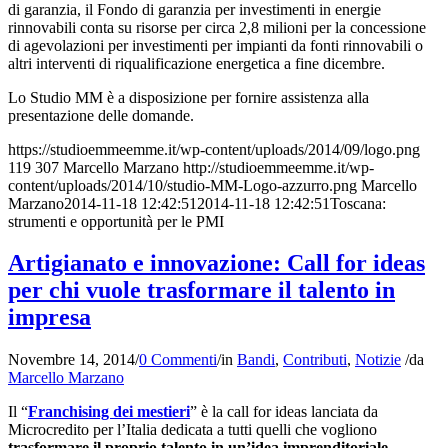
di garanzia, il Fondo di garanzia per investimenti in energie
rinnovabili conta su risorse per circa 2,8 milioni per la concessione
di agevolazioni per investimenti per impianti da fonti rinnovabili o
altri interventi di riqualificazione energetica a fine dicembre.
Lo Studio MM è a disposizione per fornire assistenza alla
presentazione delle domande.
https://studioemmeemme.it/wp-content/uploads/2014/09/logo.png
119
307
Marcello Marzano
http://studioemmeemme.it/wp-
content/uploads/2014/10/studio-MM-Logo-azzurro.png
Marcello
Marzano
2014-11-18 12:42:51
2014-11-18 12:42:51
Toscana:
strumenti e opportunità per le PMI
Artigianato e innovazione: Call for ideas
per chi vuole trasformare il talento in
impresa
Novembre 14, 2014
/
0 Commenti
/
in
Bandi
,
Contributi
,
Notizie
/
da
Marcello Marzano
Il “
Franchising dei mestieri
” è la call for ideas lanciata da
Microcredito per l’Italia dedicata a tutti quelli che vogliono
trasformare il proprio talento in un’idea imprenditoriale