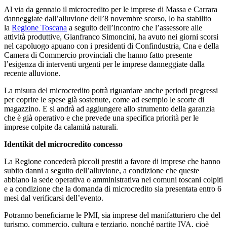
Al via da gennaio il microcredito per le imprese di Massa e Carrara
danneggiate dall’alluvione dell’8 novembre scorso, lo ha stabilito
la
Regione Toscana
a seguito dell’incontro che l’assessore alle
attività produttive, Gianfranco Simoncini, ha avuto nei giorni scorsi
nel capoluogo apuano con i presidenti di Confindustria, Cna e della
Camera di Commercio provinciali che hanno fatto presente
l’esigenza di interventi urgenti per le imprese danneggiate dalla
recente alluvione.
La misura del microcredito potrà riguardare anche periodi pregressi
per coprire le spese già sostenute, come ad esempio le scorte di
magazzino. E si andrà ad aggiungere allo strumento della garanzia
che è già operativo e che prevede una specifica priorità per le
imprese colpite da calamità naturali.
Identikit del microcredito concesso
La Regione concederà piccoli prestiti a favore di imprese che hanno
subito danni a seguito dell’alluvione, a condizione che queste
abbiano la sede operativa o amministrativa nei comuni toscani colpiti
e a condizione che la domanda di microcredito sia presentata entro 6
mesi dal verificarsi dell’evento.
Potranno beneficiarne le PMI, sia imprese del manifatturiero che del
turismo, commercio, cultura e terziario, nonché partite IVA, cioè