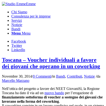
Chi Siamo
Consulenza per le imprese
Servizi
Notizie
Bandi
Menu
Menu
Facebook
Twitter
LinkedIn
Toscana – Voucher individuali a favore
dei giovani che operano in un coworking
Novembre 30, 2014
/
0 Commenti
/
in
Bandi
,
Contributi
,
Notizie
/
da
Marcello Marzano
Nell’ottica del progetto a favore dei NEET GiovaniSì, la Regione
Toscana ha dato il via ad un
nuovo bando
per l’erogazione di
finanziamento sottoforma di
voucher a sostegno dei giovani che
lavorano nella forma del coworking
.
Il coworking consiste in un lavoro condiviso nel quale, in un sistema