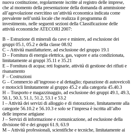
nuova costituzione, regolarmente iscritte al registro delle imprese,
che al momento della presentazione della domanda di ammissione
all’agevolazione esercitino un’attività economica indicata come
prevalente nell’unità locale che realizza il programma di
investimento, nelle seguenti sezioni della Classificazione delle
attività economiche ATECORI 2007:
B – Estrazione di minerali da cave e miniere, ad esclusione dei
gruppi 05.1, 05.2 e della classe 08.92
C – Attività manifatturiere, ad esclusione del gruppo 19.1
D – Fornitura di energia elettrica, gas, vapore e aria condizionata,
limitatamente ai gruppi 35.11 e 35.21
E – Fornitura di acqua; reti fognarie, attività di gestione dei rifiuti e
risanamento
F – Costruzioni
G – Commercio all’ingrosso e al dettaglio; riparazione di autoveicoli
e motocicli limitatamente al gruppo 45.2 e alla categoria 45.40.3
H – Trasporto e magazzinaggio, ad esclusione dei gruppi 49.1, 49.3,
50.1, 50.3, 51.1, 51.2, 53.1 e 53.2
I – Attività dei servizi di alloggio e di ristorazione, limitatamente alla
categorie 56.10.2 e 56.10.3 e solo se l’impresa è iscritta all’albo
delle imprese artigiane
J – Servizi di informazione e comunicazione, ad esclusione della
divisione 60 e dei gruppi 61.9, 63.9
M – Attività professionali, scientifiche e tecniche, limitatamente ai