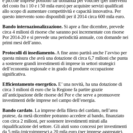
e piccole imprese possono far domanda per voucher (per interventi
del costo fra i 10 e i 50 mila euro) per acquisire servizi qualificati
allo scopo di aumentare competitività e capacità innovativa. Per
questo intervento sono disponibili per il 2014 circa 600 mila euro.
Bando internazionalizzazione.
Si apre a fine dicembre, prevede
circa 4 milioni di risorse che saranno poi incrementate con risorse
Por 2014-20 e si prevede una periodicità annuale, con domande nei
primi mesi dell’anno.
Protocolli di insediamento.
A fine anno partirà anche l’avviso per
questa misura che avrà una dotazione di circa 6,7 milioni che punta
a sostenere grandi investimenti di imprese in settori strategici
dell’economia regionale e in grado di produrre occupazione
significativa.
Efficientamento energetico.
E’ una novità, ha una dotazione di
circa 3 milioni di euro che la Regione fa partire grazie
all’anticipazione delle risorse del Por e che serve a promuovere
investimenti delle imprese nel campo dell’energia.
Bando cardato
. La imprese della filiera del cardato, nell’area
pratese, da metà dicembre potranno accedere al bando, finanziato
con circa 2 milioni, per sostenere investimenti mirati alla
riqualificazione del settore. Gli aiuti sono concessi per investimenti
da 5 mila (microimprese) a 20 mila euro (per imprese aggregate).