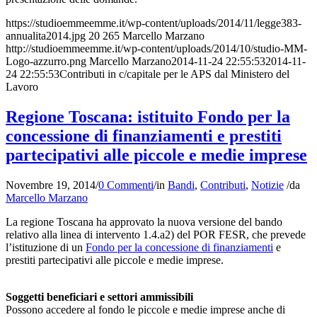
https://studioemmeemme.it/wp-content/uploads/2014/11/legge383-
annualita2014.jpg
20
265
Marcello Marzano
http://studioemmeemme.it/wp-content/uploads/2014/10/studio-MM-
Logo-azzurro.png
Marcello Marzano
2014-11-24 22:55:53
2014-11-
24 22:55:53
Contributi in c/capitale per le APS dal Ministero del
Lavoro
Regione Toscana: istituito Fondo per la
concessione di finanziamenti e prestiti
partecipativi alle piccole e medie imprese
Novembre 19, 2014
/
0 Commenti
/
in
Bandi
,
Contributi
,
Notizie
/
da
Marcello Marzano
La regione Toscana ha approvato la nuova versione del bando
relativo alla linea di intervento 1.4.a2) del POR FESR, che prevede
l’istituzione di un
Fondo per la concessione di finanziamenti
e
prestiti partecipativi alle piccole e medie imprese.
Soggetti beneficiari e settori ammissibili
Possono accedere al fondo le piccole e medie imprese anche di