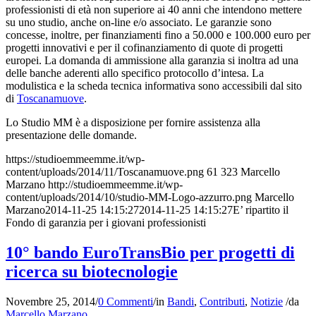
professionisti di età non superiore ai 40 anni che intendono mettere
su uno studio, anche on-line e/o associato. Le garanzie sono
concesse, inoltre, per finanziamenti fino a 50.000 e 100.000 euro per
progetti innovativi e per il cofinanziamento di quote di progetti
europei. La domanda di ammissione alla garanzia si inoltra ad una
delle banche aderenti allo specifico protocollo d’intesa. La
modulistica e la scheda tecnica informativa sono accessibili dal sito
di
Toscanamuove
.
Lo Studio MM è a disposizione per fornire assistenza alla
presentazione delle domande.
https://studioemmeemme.it/wp-
content/uploads/2014/11/Toscanamuove.png
61
323
Marcello
Marzano
http://studioemmeemme.it/wp-
content/uploads/2014/10/studio-MM-Logo-azzurro.png
Marcello
Marzano
2014-11-25 14:15:27
2014-11-25 14:15:27
E’ ripartito il
Fondo di garanzia per i giovani professionisti
10° bando EuroTransBio per progetti di
ricerca su biotecnologie
Novembre 25, 2014
/
0 Commenti
/
in
Bandi
,
Contributi
,
Notizie
/
da
Marcello Marzano