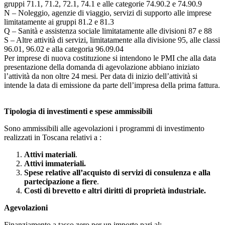
gruppi 71.1, 71.2, 72.1, 74.1 e alle categorie 74.90.2 e 74.90.9
N – Noleggio, agenzie di viaggio, servizi di supporto alle imprese
limitatamente ai gruppi 81.2 e 81.3
Q – Sanità e assistenza sociale limitatamente alle divisioni 87 e 88
S – Altre attività di servizi, limitatamente alla divisione 95, alle classi
96.01, 96.02 e alla categoria 96.09.04
Per imprese di nuova costituzione si intendono le PMI che alla data
presentazione della domanda di agevolazione abbiano iniziato
l’attività da non oltre 24 mesi. Per data di inizio dell’attività si
intende la data di emissione da parte dell’impresa della prima fattura.
Tipologia di investimenti e spese ammissibili
Sono ammissibili alle agevolazioni i programmi di investimento
realizzati in Toscana relativi a :
Attivi materiali
.
Attivi immateriali.
Spese relative all’acquisto di servizi di consulenza e alla
partecipazione a fiere
.
Costi di brevetto e altri diritti di proprietà industriale.
Agevolazioni
Finanziamento a tasso zero per un importo pari al: