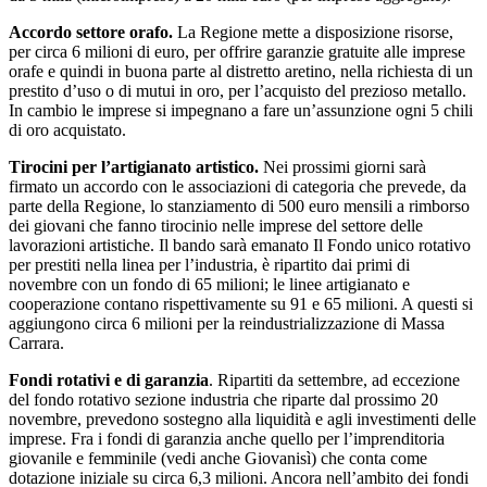
Accordo settore orafo.
La Regione mette a disposizione risorse,
per circa 6 milioni di euro, per offrire garanzie gratuite alle imprese
orafe e quindi in buona parte al distretto aretino, nella richiesta di un
prestito d’uso o di mutui in oro, per l’acquisto del prezioso metallo.
In cambio le imprese si impegnano a fare un’assunzione ogni 5 chili
di oro acquistato.
Tirocini per l’artigianato artistico.
Nei prossimi giorni sarà
firmato un accordo con le associazioni di categoria che prevede, da
parte della Regione, lo stanziamento di 500 euro mensili a rimborso
dei giovani che fanno tirocinio nelle imprese del settore delle
lavorazioni artistiche. Il bando sarà emanato Il Fondo unico rotativo
per prestiti nella linea per l’industria, è ripartito dai primi di
novembre con un fondo di 65 milioni; le linee artigianato e
cooperazione contano rispettivamente su 91 e 65 milioni. A questi si
aggiungono circa 6 milioni per la reindustrializzazione di Massa
Carrara.
Fondi rotativi e di garanzia
. Ripartiti da settembre, ad eccezione
del fondo rotativo sezione industria che riparte dal prossimo 20
novembre, prevedono sostegno alla liquidità e agli investimenti delle
imprese. Fra i fondi di garanzia anche quello per l’imprenditoria
giovanile e femminile (vedi anche Giovanisì) che conta come
dotazione iniziale su circa 6,3 milioni. Ancora nell’ambito dei fondi