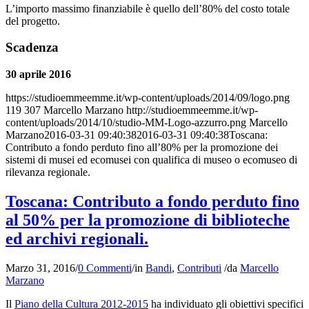
L’importo massimo finanziabile è quello dell’80% del costo totale
del progetto.
Scadenza
30 aprile 2016
https://studioemmeemme.it/wp-content/uploads/2014/09/logo.png
119
307
Marcello Marzano
http://studioemmeemme.it/wp-
content/uploads/2014/10/studio-MM-Logo-azzurro.png
Marcello
Marzano
2016-03-31 09:40:38
2016-03-31 09:40:38
Toscana:
Contributo a fondo perduto fino all’80% per la promozione dei
sistemi di musei ed ecomusei con qualifica di museo o ecomuseo di
rilevanza regionale.
Toscana: Contributo a fondo perduto fino
al 50% per la promozione di biblioteche
ed archivi regionali.
Marzo 31, 2016
/
0 Commenti
/
in
Bandi
,
Contributi
/
da
Marcello
Marzano
Il
Piano della Cultura 2012-2015
ha individuato gli obiettivi specifici