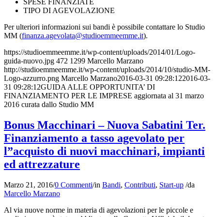
SPESE FINANZIATE
TIPO DI AGEVOLAZIONE
Per ulteriori informazioni sui bandi è possibile contattare lo Studio
MM (
finanza.agevolata@studioemmeemme.it
).
https://studioemmeemme.it/wp-content/uploads/2014/01/Logo-
guida-nuovo.jpg
472
1299
Marcello Marzano
http://studioemmeemme.it/wp-content/uploads/2014/10/studio-MM-
Logo-azzurro.png
Marcello Marzano
2016-03-31 09:28:12
2016-03-
31 09:28:12
GUIDA ALLE OPPORTUNITA’ DI
FINANZIAMENTO PER LE IMPRESE aggiornata al 31 marzo
2016 curata dallo Studio MM
Bonus Macchinari – Nuova Sabatini Ter.
Finanziamento a tasso agevolato per
l”acquisto di nuovi macchinari, impianti
ed attrezzature
Marzo 21, 2016
/
0 Commenti
/
in
Bandi
,
Contributi
,
Start-up
/
da
Marcello Marzano
Al via nuove norme in materia di agevolazioni per le piccole e