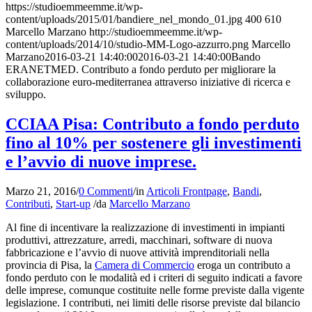
https://studioemmeemme.it/wp-
content/uploads/2015/01/bandiere_nel_mondo_01.jpg
400
610
Marcello Marzano
http://studioemmeemme.it/wp-
content/uploads/2014/10/studio-MM-Logo-azzurro.png
Marcello
Marzano
2016-03-21 14:40:00
2016-03-21 14:40:00
Bando
ERANETMED. Contributo a fondo perduto per migliorare la
collaborazione euro-mediterranea attraverso iniziative di ricerca e
sviluppo.
CCIAA Pisa: Contributo a fondo perduto
fino al 10% per sostenere gli investimenti
e l’avvio di nuove imprese.
Marzo 21, 2016
/
0 Commenti
/
in
Articoli Frontpage
,
Bandi
,
Contributi
,
Start-up
/
da
Marcello Marzano
Al fine di incentivare la realizzazione di investimenti in impianti
produttivi, attrezzature, arredi, macchinari, software di nuova
fabbricazione e l’avvio di nuove attività imprenditoriali nella
provincia di Pisa, la
Camera di Commercio
eroga un contributo a
fondo perduto con le modalità ed i criteri di seguito indicati a favore
delle imprese, comunque costituite nelle forme previste dalla vigente
legislazione. I contributi, nei limiti delle risorse previste dal bilancio