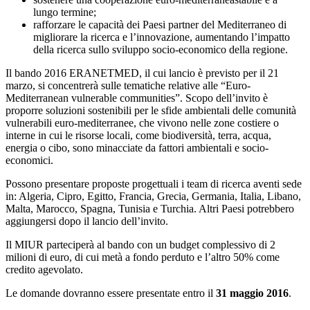
lungo termine;
rafforzare le capacità dei Paesi partner del Mediterraneo di
migliorare la ricerca e l’innovazione, aumentando l’impatto
della ricerca sullo sviluppo socio-economico della regione.
Il bando 2016 ERANETMED, il cui lancio è previsto per il 21
marzo, si concentrerà sulle tematiche relative alle “Euro-
Mediterranean vulnerable communities”. Scopo dell’invito è
proporre soluzioni sostenibili per le sfide ambientali delle comunità
vulnerabili euro-mediterranee, che vivono nelle zone costiere o
interne in cui le risorse locali, come biodiversità, terra, acqua,
energia o cibo, sono minacciate da fattori ambientali e socio-
economici.
Possono presentare proposte progettuali i team di ricerca aventi sede
in: Algeria, Cipro, Egitto, Francia, Grecia, Germania, Italia, Libano,
Malta, Marocco, Spagna, Tunisia e Turchia. Altri Paesi potrebbero
aggiungersi dopo il lancio dell’invito.
Il MIUR parteciperà al bando con un budget complessivo di 2
milioni di euro, di cui metà a fondo perduto e l’altro 50% come
credito agevolato.
Le domande dovranno essere presentate entro il
31 maggio 2016
.