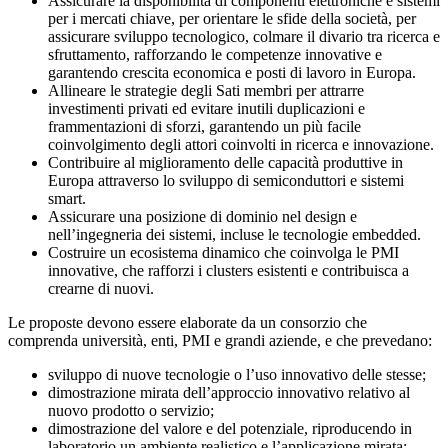
Assicurare la disponibilità di componenti elettroniche e sistemi
per i mercati chiave, per orientare le sfide della società, per
assicurare sviluppo tecnologico, colmare il divario tra ricerca e
sfruttamento, rafforzando le competenze innovative e
garantendo crescita economica e posti di lavoro in Europa.
Allineare le strategie degli Sati membri per attrarre
investimenti privati ed evitare inutili duplicazioni e
frammentazioni di sforzi, garantendo un più facile
coinvolgimento degli attori coinvolti in ricerca e innovazione.
Contribuire al miglioramento delle capacità produttive in
Europa attraverso lo sviluppo di semiconduttori e sistemi
smart.
Assicurare una posizione di dominio nel design e
nell’ingegneria dei sistemi, incluse le tecnologie embedded.
Costruire un ecosistema dinamico che coinvolga le PMI
innovative, che rafforzi i clusters esistenti e contribuisca a
crearne di nuovi.
Le proposte devono essere elaborate da un consorzio che
comprenda università, enti, PMI e grandi aziende, e che prevedano:
sviluppo di nuove tecnologie o l’uso innovativo delle stesse;
dimostrazione mirata dell’approccio innovativo relativo al
nuovo prodotto o servizio;
dimostrazione del valore e del potenziale, riproducendo in
laboratorio un ambiente realistico e l’applicazione mirata;