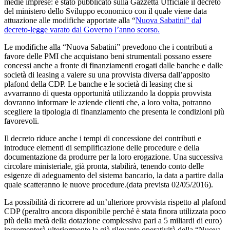
medie imprese: è stato pubblicato sulla Gazzetta Ufficiale il decreto
del ministero dello Sviluppo economico con il quale viene data
attuazione alle modifiche apportate alla “
Nuova Sabatini” dal
decreto-legge varato dal Governo l’anno scorso.
Le modifiche alla “Nuova Sabatini” prevedono che i contributi a
favore delle PMI che acquistano beni strumentali possano essere
concessi anche a fronte di finanziamenti erogati dalle banche e dalle
società di leasing a valere su una provvista diversa dall’apposito
plafond della CDP. Le banche e le società di leasing che si
avvarranno di questa opportunità utilizzando la doppia provvista
dovranno informare le aziende clienti che, a loro volta, potranno
scegliere la tipologia di finanziamento che presenta le condizioni più
favorevoli.
Il decreto riduce anche i tempi di concessione dei contributi e
introduce elementi di semplificazione delle procedure e della
documentazione da produrre per la loro erogazione. Una successiva
circolare ministeriale, già pronta, stabilirà, tenendo conto delle
esigenze di adeguamento del sistema bancario, la data a partire dalla
quale scatteranno le nuove procedure.(data prevista 02/05/2016).
La possibilità di ricorrere ad un’ulteriore provvista rispetto al plafond
CDP (peraltro ancora disponibile perché è stata finora utilizzata poco
più della metà della dotazione complessiva pari a 5 miliardi di euro)
incrementerà ulteriormente la già rilevante operatività della “Nuova