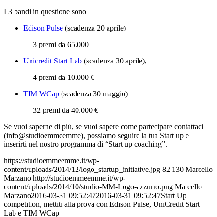
I 3 bandi in questione sono
Edison Pulse
(scadenza 20 aprile)
3 premi da 65.000
Unicredit Start Lab
(scadenza 30 aprile),
4 premi da 10.000 €
TIM WCap
(scadenza 30 maggio)
32 premi da 40.000 €
Se vuoi saperne di più, se vuoi sapere come partecipare contattaci
(info@studioemmeemme), possiamo seguire la tua Start up e
inserirti nel nostro programma di “Start up coaching”.
https://studioemmeemme.it/wp-
content/uploads/2014/12/logo_startup_initiative.jpg
82
130
Marcello
Marzano
http://studioemmeemme.it/wp-
content/uploads/2014/10/studio-MM-Logo-azzurro.png
Marcello
Marzano
2016-03-31 09:52:47
2016-03-31 09:52:47
Start Up
competition, mettiti alla prova con Edison Pulse, UniCredit Start
Lab e TIM WCap