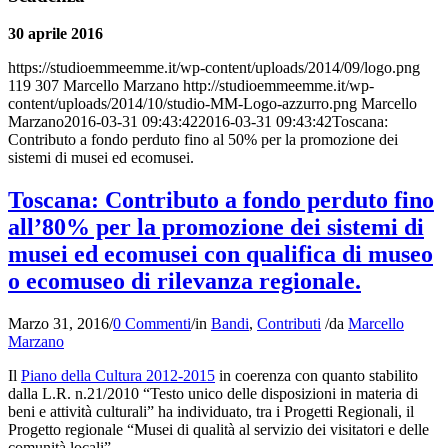
30 aprile 2016
https://studioemmeemme.it/wp-content/uploads/2014/09/logo.png
119
307
Marcello Marzano
http://studioemmeemme.it/wp-
content/uploads/2014/10/studio-MM-Logo-azzurro.png
Marcello
Marzano
2016-03-31 09:43:42
2016-03-31 09:43:42
Toscana:
Contributo a fondo perduto fino al 50% per la promozione dei
sistemi di musei ed ecomusei.
Toscana: Contributo a fondo perduto fino
all’80% per la promozione dei sistemi di
musei ed ecomusei con qualifica di museo
o ecomuseo di rilevanza regionale.
Marzo 31, 2016
/
0 Commenti
/
in
Bandi
,
Contributi
/
da
Marcello
Marzano
Il
Piano della Cultura 2012-2015
in coerenza con quanto stabilito
dalla L.R. n.21/2010 “Testo unico delle disposizioni in materia di
beni e attività culturali” ha individuato, tra i Progetti Regionali, il
Progetto regionale “Musei di qualità al servizio dei visitatori e delle
comunità locali”.