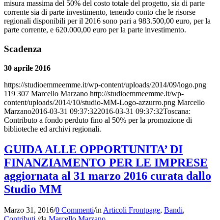
misura massima del 50% del costo totale del progetto, sia di parte
corrente sia di parte investimento, tenendo conto che le risorse
regionali disponibili per il 2016 sono pari a 983.500,00 euro, per la
parte corrente, e 620.000,00 euro per la parte investimento.
Scadenza
30 aprile 2016
https://studioemmeemme.it/wp-content/uploads/2014/09/logo.png
119
307
Marcello Marzano
http://studioemmeemme.it/wp-
content/uploads/2014/10/studio-MM-Logo-azzurro.png
Marcello
Marzano
2016-03-31 09:37:32
2016-03-31 09:37:32
Toscana:
Contributo a fondo perduto fino al 50% per la promozione di
biblioteche ed archivi regionali.
GUIDA ALLE OPPORTUNITA’ DI
FINANZIAMENTO PER LE IMPRESE
aggiornata al 31 marzo 2016 curata dallo
Studio MM
Marzo 31, 2016
/
0 Commenti
/
in
Articoli Frontpage
,
Bandi
,
Contributi
/
da
Marcello Marzano