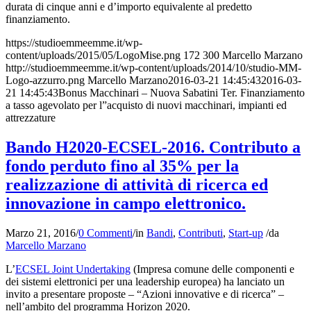
durata di cinque anni e d’importo equivalente al predetto
finanziamento.
https://studioemmeemme.it/wp-
content/uploads/2015/05/LogoMise.png
172
300
Marcello Marzano
http://studioemmeemme.it/wp-content/uploads/2014/10/studio-MM-
Logo-azzurro.png
Marcello Marzano
2016-03-21 14:45:43
2016-03-
21 14:45:43
Bonus Macchinari – Nuova Sabatini Ter. Finanziamento
a tasso agevolato per l”acquisto di nuovi macchinari, impianti ed
attrezzature
Bando H2020-ECSEL-2016. Contributo a
fondo perduto fino al 35% per la
realizzazione di attività di ricerca ed
innovazione in campo elettronico.
Marzo 21, 2016
/
0 Commenti
/
in
Bandi
,
Contributi
,
Start-up
/
da
Marcello Marzano
L’
ECSEL Joint Undertaking
(Impresa comune delle componenti e
dei sistemi elettronici per una leadership europea) ha lanciato un
invito a presentare proposte – “Azioni innovative e di ricerca” –
nell’ambito del programma Horizon 2020.