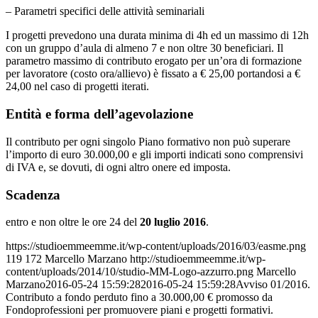
– Parametri specifici delle attività seminariali
I progetti prevedono una durata minima di 4h ed un massimo di 12h
con un gruppo d’aula di almeno 7 e non oltre 30 beneficiari. Il
parametro massimo di contributo erogato per un’ora di formazione
per lavoratore (costo ora/allievo) è fissato a € 25,00 portandosi a €
24,00 nel caso di progetti iterati.
Entità e forma dell’agevolazione
Il contributo per ogni singolo Piano formativo non può superare
l’importo di euro 30.000,00 e gli importi indicati sono comprensivi
di IVA e, se dovuti, di ogni altro onere ed imposta.
Scadenza
entro e non oltre le ore 24 del
20 luglio 2016
.
https://studioemmeemme.it/wp-content/uploads/2016/03/easme.png
119
172
Marcello Marzano
http://studioemmeemme.it/wp-
content/uploads/2014/10/studio-MM-Logo-azzurro.png
Marcello
Marzano
2016-05-24 15:59:28
2016-05-24 15:59:28
Avviso 01/2016.
Contributo a fondo perduto fino a 30.000,00 € promosso da
Fondoprofessioni per promuovere piani e progetti formativi.