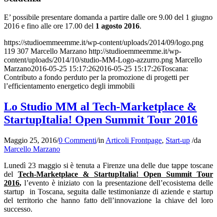
E’ possibile presentare domanda a partire dalle ore 9.00 del 1 giugno
2016 e fino alle ore 17.00 del
1 agosto 2016
.
https://studioemmeemme.it/wp-content/uploads/2014/09/logo.png
119
307
Marcello Marzano
http://studioemmeemme.it/wp-
content/uploads/2014/10/studio-MM-Logo-azzurro.png
Marcello
Marzano
2016-05-25 15:17:26
2016-05-25 15:17:26
Toscana:
Contributo a fondo perduto per la promozione di progetti per
l’efficientamento energetico degli immobili
Lo Studio MM al Tech-Marketplace &
StartupItalia! Open Summit Tour 2016
Maggio 25, 2016
/
0 Commenti
/
in
Articoli Frontpage
,
Start-up
/
da
Marcello Marzano
Lunedì 23 maggio si è tenuta a Firenze una delle due tappe toscane
del
Tech-Marketplace & StartupItalia! Open Summit Tour
2016
,
l’evento è iniziato con la presentazione dell’ecosistema delle
startup in Toscana, seguita dalle testimonianze di aziende e startup
del territorio che hanno fatto dell’innovazione la chiave del loro
successo.