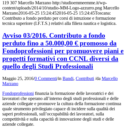
119
307
Marcello Marzano
http://studioemmeemme.it/wp-
content/uploads/2014/10/studio-MM-Logo-azzurro.png
Marcello
Marzano
2016-05-25 15:24:45
2016-05-25 15:24:45
Toscana:
Contributo a fondo perduto per corsi di istruzione e formazione
tecnica superiore (I.F.T.S.) relativi alla filiera nautica e logistica.
Avviso 03/2016. Contributo a fondo
perduto fino a 50.000,00 € promosso da
Fondoprofessioni per promuovere piani e
progetti formativi con CCNL diversi da
quello degli Studi Professionali
Maggio 25, 2016
/
0 Commenti
/
in
Bandi
,
Contributi
/
da
Marcello
Marzano
Fondoprofessioni
finanzia la formazione delle lavoratrici e dei
lavoratori che operano all’interno degli studi professionali e delle
aziende collegate e promuove la cultura della formazione continua
quale strumento privilegiato capace di incidere sulla qualità dei
saperi professionali, sull’occupabilità dei lavoratori, sulla
competitività e sulla capacità di innovazione degli studi e delle
aziende collegate.