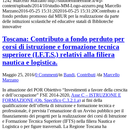
1242
Marcello Marzano
http://studioemmeemme.it/wp-
content/uploads/2014/10/studio-MM-Logo-azzurro.png
Marcello
Marzano
2016-05-25 15:31:20
2016-05-25 15:31:20
Contributo a
fondo perduto promosso dal MIUR per la realizzazione da parte
delle istituzioni scolastiche ed educative statali di Biblioteche
innovative
Toscana: Contributo a fondo perduto per
corsi di istruzione e formazione tecnica
superiore (I.F.T.S.) relativi alla filiera
nautica e logistica.
Maggio 25, 2016
/
0 Commenti
/
in
Bandi
,
Contributi
/
da
Marcello
Marzano
In attuazione del POR Obiettivo “Investimenti a favore della crescita
e dell’occupazione” FSE 2014-2020,
Asse C – ISTRUZIONE E
FORMAZIONE (Ob. Specifico C.3.2.1.a)
ai fini della
qualificazione dell’offerta di istruzione e formazione tecnica e
professionale, è prevista l’emanazione di un Avviso pubblico per il
finanziamento dei progetti per la realizzazione dei corsi di Istruzione
e Formazione Tecnica Superiore (IFTS) nella filiera Nautica e
Logistica o per figure trasversali. La Regione Toscana ha