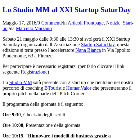
Lo Studio MM al XXI Startup SaturDay
Maggio 17, 2016
/
0 Commenti
/
in
Articoli Frontpage
,
Notizie
,
Start-
up
/
da
Marcello Marzano
Sabato 21 maggio dalle 9:30 alle 13:30 si svolgerà il XXI Startup
Saturday organizzato dall’Associazione
Startup SaturDay
, questa
edizione si terrà presso l’acceleratore
Nana Bianca
in Via Ippolito
Pindemonte, 63 a Firenze.
Per partecipare è necessario registrarsi (per farlo cliccare il link
seguente
Registrazione
)
Lo
Studio MM
sarà presente con 2 start up che rientrano nel nostro
percorso di coaching
BTourist
e
HumanValor
che presenteranno il
proprio pitch nella parte del “Pitch Corner”.
Il programma della giornata è il seguente:
Ore 9:30
, Check-in degli iscritti.
Ore 10:00
, Presentazione della giornata.
Ore 10:15
, “
Rinnovare i modelli di business grazie a