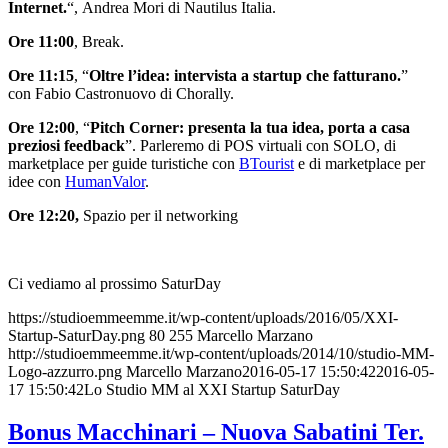
Internet.
“, Andrea Mori di Nautilus Italia.
Ore 11:00
, Break.
Ore 11:15
, “
Oltre l’idea: intervista a startup che fatturano.
”
con Fabio Castronuovo di Chorally.
Ore 12:00
, “
Pitch Corner: presenta la tua idea, porta a casa
preziosi feedback
”. Parleremo di POS virtuali con SOLO, di
marketplace per guide turistiche con
BTourist
e di marketplace per
idee con
HumanValor
.
Ore 12:20,
Spazio per il networking
Ci vediamo al prossimo SaturDay
https://studioemmeemme.it/wp-content/uploads/2016/05/XXI-
Startup-SaturDay.png
80
255
Marcello Marzano
http://studioemmeemme.it/wp-content/uploads/2014/10/studio-MM-
Logo-azzurro.png
Marcello Marzano
2016-05-17 15:50:42
2016-05-
17 15:50:42
Lo Studio MM al XXI Startup SaturDay
Bonus Macchinari – Nuova Sabatini Ter.