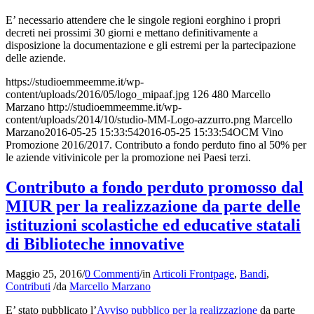
E’ necessario attendere che le singole regioni eorghino i propri
decreti nei prossimi 30 giorni e mettano definitivamente a
disposizione la documentazione e gli estremi per la partecipazione
delle aziende.
https://studioemmeemme.it/wp-
content/uploads/2016/05/logo_mipaaf.jpg
126
480
Marcello
Marzano
http://studioemmeemme.it/wp-
content/uploads/2014/10/studio-MM-Logo-azzurro.png
Marcello
Marzano
2016-05-25 15:33:54
2016-05-25 15:33:54
OCM Vino
Promozione 2016/2017. Contributo a fondo perduto fino al 50% per
le aziende vitivinicole per la promozione nei Paesi terzi.
Contributo a fondo perduto promosso dal
MIUR per la realizzazione da parte delle
istituzioni scolastiche ed educative statali
di Biblioteche innovative
Maggio 25, 2016
/
0 Commenti
/
in
Articoli Frontpage
,
Bandi
,
Contributi
/
da
Marcello Marzano
E’ stato pubblicato l’
Avviso pubblico per la realizzazione
da parte