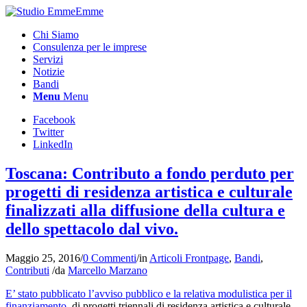
Chi Siamo
Consulenza per le imprese
Servizi
Notizie
Bandi
Menu
Menu
Facebook
Twitter
LinkedIn
Toscana: Contributo a fondo perduto per
progetti di residenza artistica e culturale
finalizzati alla diffusione della cultura e
dello spettacolo dal vivo.
Maggio 25, 2016
/
0 Commenti
/
in
Articoli Frontpage
,
Bandi
,
Contributi
/
da
Marcello Marzano
E’ stato pubblicato l’avviso pubblico e la relativa modulistica per il
finanziamento
, di progetti triennali di residenza artistica e culturale