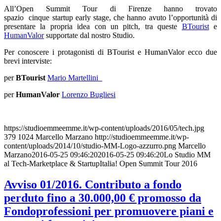
All’Open Summit Tour di Firenze hanno trovato
spazio cinque startup early stage, che hanno avuto l’opportunità di
presentare la propria idea con un pitch, tra queste
BTourist
e
HumanValor
supportate dal nostro Studio.
Per conoscere i protagonisti di BTourist e HumanValor ecco due
brevi interviste:
per
BTourist
Mario Martellini
per
HumanValor
Lorenzo Bugliesi
https://studioemmeemme.it/wp-content/uploads/2016/05/tech.jpg
379
1024
Marcello Marzano
http://studioemmeemme.it/wp-
content/uploads/2014/10/studio-MM-Logo-azzurro.png
Marcello
Marzano
2016-05-25 09:46:20
2016-05-25 09:46:20
Lo Studio MM
al Tech-Marketplace & StartupItalia! Open Summit Tour 2016
Avviso 01/2016. Contributo a fondo
perduto fino a 30.000,00 € promosso da
Fondoprofessioni per promuovere piani e