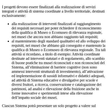
I progetti devono essere finalizzati alla realizzazione di servizi
integrati e attività di sistema coordinate a livello territoriale, destinati
esclusivamente:
alla realizzazione di interventi finalizzati al raggiungimento
dei requisiti necessari per poter richiedere il riconoscimento
della qualifica di Museo o Ecomuseo di rilevanza regionale,
nei musei che ancora non abbiano raggiunto tali requisiti;
al mantenimento degli standard qualitativi ed allo sviluppo dei
requisiti, nei musei che abbiano già conseguito e mantenuto la
qualifica di Museo o Ecomuseo di rilevanza regionale. Tra tali
attività si ricordano, a titolo di esempio: Attività coordinate
destinate ad interventi statutari e di regolamento, allo scambio
di buone pratiche tra musei riconosciuti e non riconosciuti del
Sistema, all’eliminazione di barriere cognitive (non sono
ammessi interventi strutturali di investimento), all’attivazione
ed implementazione di sussidi informativi e didattici adeguati,
ad attività di Sistema educative e divulgative per scuole e
diversi fruitori, a ricerca, conservazione e catalogazione dei
patrimoni, ad analisi e rilevazione della fruizione anche in
forme innovative e sperimentali intese alla rilevazione
dell’impatto sociale dei musei.
Ciascun Sistema potrà presentare un solo progetto a valere sul