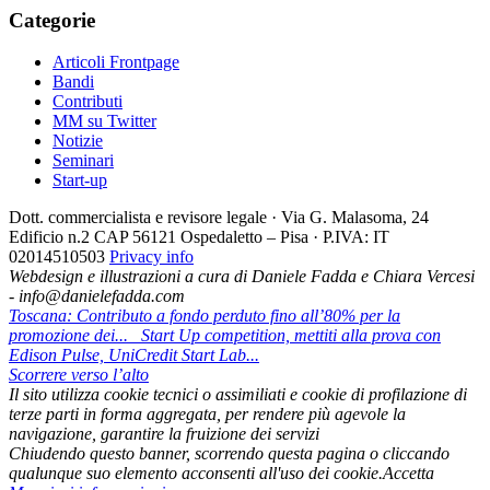
Categorie
Articoli Frontpage
Bandi
Contributi
MM su Twitter
Notizie
Seminari
Start-up
Dott. commercialista e revisore legale · Via G. Malasoma, 24
Edificio n.2 CAP 56121 Ospedaletto – Pisa · P.IVA: IT
02014510503
Privacy info
Webdesign e illustrazioni a cura di Daniele Fadda e Chiara Vercesi
- info@danielefadda.com
Toscana: Contributo a fondo perduto fino all’80% per la
promozione dei...
Start Up competition, mettiti alla prova con
Edison Pulse, UniCredit Start Lab...
Scorrere verso l’alto
Il sito utilizza cookie tecnici o assimiliati e cookie di profilazione di
terze parti in forma aggregata, per rendere più agevole la
navigazione, garantire la fruizione dei servizi
Chiudendo questo banner, scorrendo questa pagina o cliccando
qualunque suo elemento acconsenti all'uso dei cookie.
Accetta