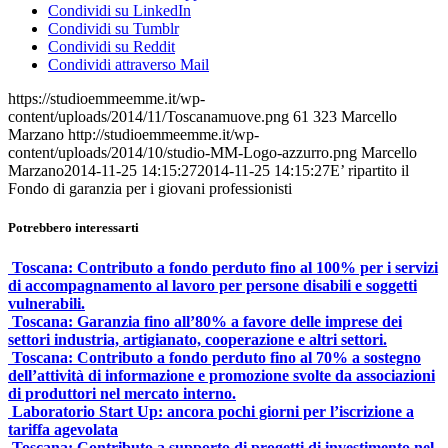
Condividi su LinkedIn
Condividi su Tumblr
Condividi su Reddit
Condividi attraverso Mail
https://studioemmeemme.it/wp-
content/uploads/2014/11/Toscanamuove.png
61
323
Marcello
Marzano
http://studioemmeemme.it/wp-
content/uploads/2014/10/studio-MM-Logo-azzurro.png
Marcello
Marzano
2014-11-25 14:15:27
2014-11-25 14:15:27
E’ ripartito il
Fondo di garanzia per i giovani professionisti
Potrebbero interessarti
Toscana: Contributo a fondo perduto fino al 100% per i servizi
di accompagnamento al lavoro per persone disabili e soggetti
vulnerabili.
Toscana: Garanzia fino all’80% a favore delle imprese dei
settori industria, artigianato, cooperazione e altri settori.
Toscana: Contributo a fondo perduto fino al 70% a sostegno
dell’attività di informazione e promozione svolte da associazioni
di produttori nel mercato interno.
Laboratorio Start Up: ancora pochi giorni per l’iscrizione a
tariffa agevolata
Toscana: Contributo a supporto di progetti di investimento nel