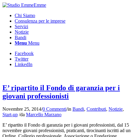
Chi Siamo
Consulenza per le imprese
Servizi
Notizie
Bandi
Menu
Menu
Facebook
Twitter
LinkedIn
E’ ripartito il Fondo di garanzia per i
giovani professionisti
Novembre 25, 2014
/
0 Commenti
/
in
Bandi
,
Contributi
,
Notizie
,
Start-up
/
da
Marcello Marzano
E’ ripartito il Fondo di garanzia per i giovani professionisti, dal 15
novembre giovani professionisti, praticanti, tirocinanti iscritti ad un
Ordine, Collegio professionale, Associazione o Fondazione