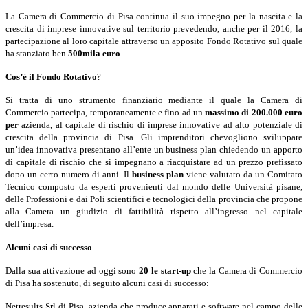
La Camera di Commercio di Pisa continua il suo impegno per la nascita e la
crescita di imprese innovative sul territorio prevedendo, anche per il 2016, la
partecipazione al
loro capitale attraverso un apposito Fondo Rotativo sul quale
ha stanziato ben
500mila euro
.
Cos’è il Fondo Rotativo
?
Si tratta di uno strumento finanziario mediante il quale la Camera di
Commercio partecipa,
temporaneamente e fino ad un
massimo di 200.000 euro
per
azienda, al capitale di rischio di
imprese innovative ad alto potenziale di
crescita della provincia di Pisa. Gli imprenditori che
vogliono sviluppare
un’idea innovativa presentano all’ente un business plan chiedendo un
apporto
di capitale di rischio che si impegnano a riacquistare ad un prezzo prefissato
dopo un
certo numero di anni. Il
business plan
viene valutato da un Comitato
Tecnico composto da
esperti provenienti dal mondo delle Università pisane,
delle Professioni e dai Poli scientifici e
tecnologici della provincia che propone
alla Camera un giudizio di fattibilità rispetto
all’ingresso nel capitale
dell’impresa.
Alcuni casi di successo
Dalla sua attivazione ad oggi sono
20 le start-up
che la Camera di Commercio
di Pisa ha
sostenuto, di seguito alcuni casi di successo:
Netresults Srl di Pisa, azienda che produce apparati e software nel campo delle