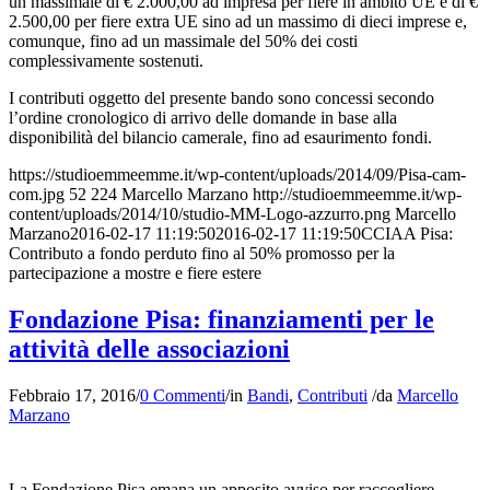
un massimale di € 2.000,00 ad impresa per fiere in ambito UE e di €
2.500,00 per fiere extra UE sino ad un massimo di dieci imprese e,
comunque, fino ad un massimale del 50% dei costi
complessivamente sostenuti.
I contributi oggetto del presente bando sono concessi secondo
l’ordine cronologico di arrivo delle domande in base alla
disponibilità del bilancio camerale, fino ad esaurimento fondi.
https://studioemmeemme.it/wp-content/uploads/2014/09/Pisa-cam-
com.jpg
52
224
Marcello Marzano
http://studioemmeemme.it/wp-
content/uploads/2014/10/studio-MM-Logo-azzurro.png
Marcello
Marzano
2016-02-17 11:19:50
2016-02-17 11:19:50
CCIAA Pisa:
Contributo a fondo perduto fino al 50% promosso per la
partecipazione a mostre e fiere estere
Fondazione Pisa: finanziamenti per le
attività delle associazioni
Febbraio 17, 2016
/
0 Commenti
/
in
Bandi
,
Contributi
/
da
Marcello
Marzano
La Fondazione Pisa emana un apposito avviso per raccogliere