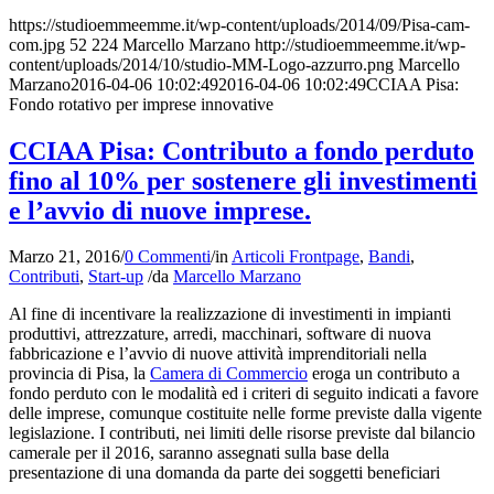
https://studioemmeemme.it/wp-content/uploads/2014/09/Pisa-cam-
com.jpg
52
224
Marcello Marzano
http://studioemmeemme.it/wp-
content/uploads/2014/10/studio-MM-Logo-azzurro.png
Marcello
Marzano
2016-04-06 10:02:49
2016-04-06 10:02:49
CCIAA Pisa:
Fondo rotativo per imprese innovative
CCIAA Pisa: Contributo a fondo perduto
fino al 10% per sostenere gli investimenti
e l’avvio di nuove imprese.
Marzo 21, 2016
/
0 Commenti
/
in
Articoli Frontpage
,
Bandi
,
Contributi
,
Start-up
/
da
Marcello Marzano
Al fine di incentivare la realizzazione di investimenti in impianti
produttivi, attrezzature, arredi, macchinari, software di nuova
fabbricazione e l’avvio di nuove attività imprenditoriali nella
provincia di Pisa, la
Camera di Commercio
eroga un contributo a
fondo perduto con le modalità ed i criteri di seguito indicati a favore
delle imprese, comunque costituite nelle forme previste dalla vigente
legislazione. I contributi, nei limiti delle risorse previste dal bilancio
camerale per il 2016, saranno assegnati sulla base della
presentazione di una domanda da parte dei soggetti beneficiari