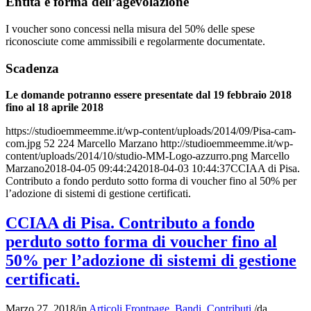
Entità e forma dell’agevolazione
I voucher sono concessi nella misura del 50% delle spese
riconosciute come ammissibili e regolarmente documentate.
Scadenza
Le domande potranno essere presentate dal 19 febbraio 2018
fino al 18 aprile 2018
https://studioemmeemme.it/wp-content/uploads/2014/09/Pisa-cam-
com.jpg
52
224
Marcello Marzano
http://studioemmeemme.it/wp-
content/uploads/2014/10/studio-MM-Logo-azzurro.png
Marcello
Marzano
2018-04-05 09:44:24
2018-04-03 10:44:37
CCIAA di Pisa.
Contributo a fondo perduto sotto forma di voucher fino al 50% per
l’adozione di sistemi di gestione certificati.
CCIAA di Pisa. Contributo a fondo
perduto sotto forma di voucher fino al
50% per l’adozione di sistemi di gestione
certificati.
Marzo 27, 2018
/
in
Articoli Frontpage
,
Bandi
,
Contributi
/
da