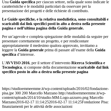
Una
Guida specifica
per ciascun settore, nella quale sono indicate le
caratteristiche e le modalità particolari da osservare per la
presentazione dei progetti e delle richieste di contributo.
Le G
uide specifiche, e la relativa
modulistica, sono consultabili e
scaricabili dai link specifici posti in alto a destra nella presente
pagina e nell’ultima pagina della Guida generale.
Per un’agevole e completa spiegazione delle modalità da seguire per
presentare correttamente un progetto, e per rendicontare
appropriatamente il medesimo qualora approvato, invitiamo a
leggere la
Guida generale
prima di passare all’esame della
Guida
specifica
d’interesse.
L’
AVVISO 2016
, per il settore d’intervento
Ricerca Scientifica e
Tecnologica
, si compone della documentazione
scaricabile dal link
specifico posto in alto a destra nella presente pagina
https://studioemmeemme.it/wp-content/uploads/2016/02/fondazione-
pisa.jpe
300
200
Marcello Marzano
http://studioemmeemme.it/wp-
content/uploads/2014/10/studio-MM-Logo-azzurro.png
Marcello
Marzano
2016-02-17 11:14:25
2016-02-17 11:14:25
Fondazione Pisa:
finanziamenti per le attività delle associazioni