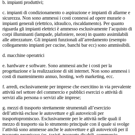
b. impianti produttivi;
c. impianti di condizionamento o aspirazione e impianti di allarme e
sicurezza. Non sono ammessi i costi connessi ad opere murarie o
impianti generali (elettrico, idraulico, riscaldamento). Per quanto
riguarda gli impianti elettrici è ammesso esclusivamente l’acquisto di
corpi illuminanti (lampade, plafoniere, neon) in quanto assimilabili
alle attrezzature. Gli impianti funzionali all’arredamento (esempio
collegamento impianti per cucine, banchi bar ecc) sono ammissibili.
d. macchine operatrici
e. hardware e software. Sono ammessi anche i costi per la
progettazione e la realizzazione di siti internet. Non sono ammessi i
costi di mantenimento annuo, hosting, web marketing, ecc.
f. arredi, esclusivamente per imprese che esercitino in via prevalente
attività nel settore del commercio e pubblici esercizi o attività di
servizi alla persona o servizi alle imprese;
g. mezzi di trasporto strettamente strumentali all’esercizio
dell’attività escluse le autovetture e gli autoveicoli per
trasportopromiscuo. Esclusivamente per le attività nelle quali il
mezzo di trasporto sia lo strumento principale con il quale si svolge
l’attività sono ammesse anche le autovetture e gli autoveicoli per il
trasporto promiscuo (es. taxisti, trasporto disabili, commercio