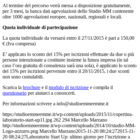
Al termine del percorso verrà messa a disposizione gratuitamente,
per 3 mesi, la banca dati agevolazioni dello Studio MM contenente
oltre 1000 agevolazioni europee, nazionali, regionali e locali.
Quota individuale di partecipazione
La quota individuale da versarsi entro il 27/11/2015 è pari a 150,00
€ (Iva compresa)
E’ applicato lo sconto del 15% per iscrizioni effettuate da due o più
persone intenzionate a costituire insieme la futura impresa (in tal
caso l’ora gratuita di consulenza sarà una sola), è applicato lo sconto
del 15% per iscrizioni pervenute entro il 20/11/2015, i due sconti
non sono cumulabili.
Scarica la
brochure
e il
modulo di iscrizione
e compila il
questionario
per aiutarci a conoscerti.
Per informazioni scrivere a info
@studioemmeemme.it
https://studioemmeemme.it/wp-content/uploads/2015/11/copertina-
laboratorio-start-up11.jpg
262
294
Marcello Marzano
http://studioemmeemme.it/wp-content/uploads/2014/10/studio-MM-
Logo-azzurro.png
Marcello Marzano
2015-11-20 08:24:27
2015-11-
20 08:24:27
Laboratorio Start Up: ultimo giorno per l’iscrizione a