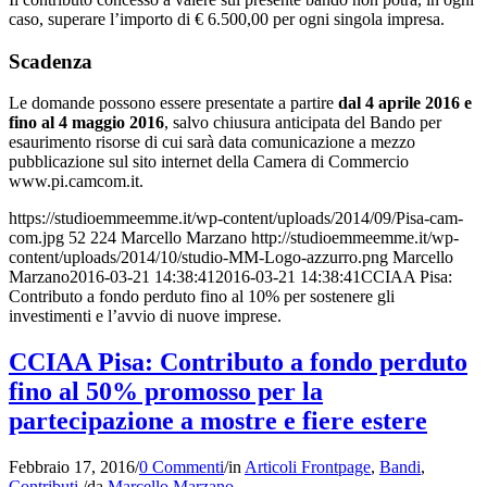
caso, superare l’importo di € 6.500,00 per ogni singola impresa.
Scadenza
Le domande possono essere presentate a partire
dal 4 aprile 2016 e
fino al 4 maggio 2016
, salvo chiusura anticipata del Bando per
esaurimento risorse di cui sarà data comunicazione a mezzo
pubblicazione sul sito internet della Camera di Commercio
www.pi.camcom.it.
https://studioemmeemme.it/wp-content/uploads/2014/09/Pisa-cam-
com.jpg
52
224
Marcello Marzano
http://studioemmeemme.it/wp-
content/uploads/2014/10/studio-MM-Logo-azzurro.png
Marcello
Marzano
2016-03-21 14:38:41
2016-03-21 14:38:41
CCIAA Pisa:
Contributo a fondo perduto fino al 10% per sostenere gli
investimenti e l’avvio di nuove imprese.
CCIAA Pisa: Contributo a fondo perduto
fino al 50% promosso per la
partecipazione a mostre e fiere estere
Febbraio 17, 2016
/
0 Commenti
/
in
Articoli Frontpage
,
Bandi
,
Contributi
/
da
Marcello Marzano