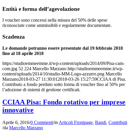
Entità e forma dell’agevolazione
I voucher sono concessi nella misura del 50% delle spese
riconosciute come ammissibili e regolarmente documentate.
Scadenza
Le domande potranno essere presentate dal 19 febbraio 2018
fino al 18 aprile 2018
https://studioemmeemme.it/wp-content/uploads/2014/09/Pisa-cam-
com.jpg
52
224
Marcello Marzano
http://studioemmeemme.it/wp-
content/uploads/2014/10/studio-MM-Logo-azzurro.png
Marcello
Marzano
2018-03-27 11:30:01
2018-03-26 15:27:59
CCIAA di Pisa.
Contributo a fondo perduto sotto forma di voucher fino al 50% per
l’adozione di sistemi di gestione certificati.
CCIAA Pisa: Fondo rotativo per imprese
innovative
Aprile 6, 2016
/
0 Commenti
/
in
Articoli Frontpage
,
Bandi
,
Contributi
/
da
Marcello Marzano