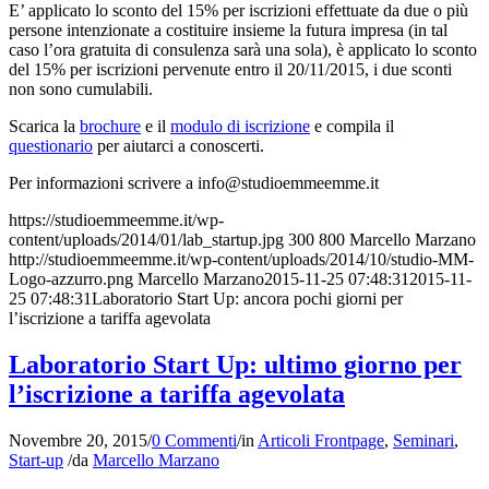
E’ applicato lo sconto del 15% per iscrizioni effettuate da due o più
persone intenzionate a costituire insieme la futura impresa (in tal
caso l’ora gratuita di consulenza sarà una sola), è applicato lo sconto
del 15% per iscrizioni pervenute entro il 20/11/2015, i due sconti
non sono cumulabili.
Scarica la
brochure
e il
modulo di iscrizione
e compila il
questionario
per aiutarci a conoscerti.
Per informazioni scrivere a info
@studioemmeemme.it
https://studioemmeemme.it/wp-
content/uploads/2014/01/lab_startup.jpg
300
800
Marcello Marzano
http://studioemmeemme.it/wp-content/uploads/2014/10/studio-MM-
Logo-azzurro.png
Marcello Marzano
2015-11-25 07:48:31
2015-11-
25 07:48:31
Laboratorio Start Up: ancora pochi giorni per
l’iscrizione a tariffa agevolata
Laboratorio Start Up: ultimo giorno per
l’iscrizione a tariffa agevolata
Novembre 20, 2015
/
0 Commenti
/
in
Articoli Frontpage
,
Seminari
,
Start-up
/
da
Marcello Marzano