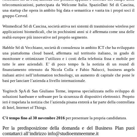
telecomunicazioni, partecipata da Welcome Italia.
SpazioDati Srl di Cascina,
una startup che opera in ambito big data e semantica e vanta tra i
propri soci il
gruppo Cerved.
Winmedical Srl di Cascina, società attiva nei sistemi di trasmissione wireless per
applicazioni biomedicali, che in pochissimi anni si è affermata come una delle
realtà europee
più innovative nel proprio segmento.
Habble Srl di Vecchiano, società di consulenza in ambito ICT che ha sviluppato
una
piattaforma cloud based, affermata sul territorio italiano, in grado di
monitorare e ottimizzare
l’utilizzo e i costi della telefonia fissa e mobile per
tutte le aree aziendali. E’ di poco tempo fa
la notizia di un round di
finanziamento ottenuto da Nicola Colla e Fabio Nalucci, business
angels
italiani attivi nell’information technology, un aumento di capitale che pone le
basi per
lanciare l’azienda a livello internazionale.
Yogitech SpA di San Giuliano Terme, impresa specializzata nello sviluppo di
soluzioni
hardware e software per la sicurezza di dispositivi elettronici. Proprio
ieri è trapelata la
notizia che l’azienda pisana entrerà a far parte della controllata
di Intel, Internet of Things.
C’è tempo fino al 30 novembre 2016
per presentare la propria candidatura
.
Per la predisposizione della domanda e del Business Plan puoi
contattarci all’indirizzo info@studioemmeemme.it