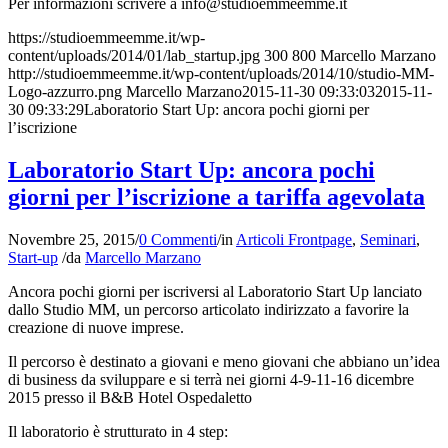
Per informazioni scrivere a info
@studioemmeemme.it
https://studioemmeemme.it/wp-
content/uploads/2014/01/lab_startup.jpg
300
800
Marcello Marzano
http://studioemmeemme.it/wp-content/uploads/2014/10/studio-MM-
Logo-azzurro.png
Marcello Marzano
2015-11-30 09:33:03
2015-11-
30 09:33:29
Laboratorio Start Up: ancora pochi giorni per
l’iscrizione
Laboratorio Start Up: ancora pochi
giorni per l’iscrizione a tariffa agevolata
Novembre 25, 2015
/
0 Commenti
/
in
Articoli Frontpage
,
Seminari
,
Start-up
/
da
Marcello Marzano
Ancora pochi giorni per iscriversi al Laboratorio Start Up lanciato
dallo Studio MM, un percorso articolato indirizzato a favorire la
creazione di nuove imprese.
Il percorso è destinato a giovani e meno giovani che abbiano un’idea
di business da sviluppare e si terrà nei giorni 4-9-11-16 dicembre
2015 presso il B&B Hotel Ospedaletto
Il laboratorio è strutturato in 4 step: