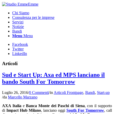
Chi Siamo
Consulenza per le imprese
Servizi
Notizie
Bandi
Menu
Menu
Facebook
Twitter
LinkedIn
Articoli
Sud e Start Up: Axa ed MPS lanciano il
bando South For Tomorrow
Luglio 26, 2016
/
0 Commenti
/
in
Articoli Frontpage
,
Bandi
,
Start-up
/
da
Marcello Marzano
AXA Italia
e
Banca Monte dei Paschi di Siena
, con il supporto
di
Impact Hub Milano
, lanciano oggi
South For Tomorrow
, call