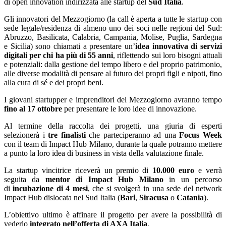
di open innovation indirizzata alle startup del
Sud Italia
.
Gli innovatori del Mezzogiorno (la call è aperta a tutte le startup con
sede legale/residenza di almeno uno dei soci nelle regioni del Sud:
Abruzzo, Basilicata, Calabria, Campania, Molise, Puglia, Sardegna
e Sicilia) sono chiamati a presentare un’
idea innovativa
di servizi
digitali
per chi ha più di 55 anni
, riflettendo sui loro bisogni attuali
e potenziali: dalla gestione del tempo libero e del proprio patrimonio,
alle diverse modalità di pensare al futuro dei propri figli e nipoti, fino
alla cura di sé e dei propri beni.
I giovani startupper e imprenditori del Mezzogiorno avranno tempo
fino al 17 ottobre
per presentare le loro idee di innovazione.
Al termine della raccolta dei progetti, una giuria di esperti
selezionerà i
tre finalisti
che parteciperanno ad una
Focus Week
con il team di Impact Hub Milano, durante la quale potranno mettere
a punto la loro idea di business in vista della valutazione finale.
La startup vincitrice riceverà un premio di
10.000 euro
e verrà
seguita da
mentor di Impact Hub Milano
in un percorso
di
incubazione di 4 mesi
, che si svolgerà in una sede del network
Impact Hub dislocata nel Sud Italia (
Bari
,
Siracusa
o
Catania
).
L’obiettivo ultimo è affinare il progetto per avere la possibilità di
vederlo
integrato nell’offerta di AXA Italia
.