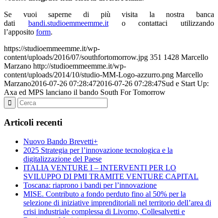
Se vuoi saperne di più visita la nostra banca
dati
bandi.studioemmeemme.it
o contattaci utilizzando
l’apposito
form
.
https://studioemmeemme.it/wp-
content/uploads/2016/07/southfortomorrow.jpg
351
1428
Marcello
Marzano
http://studioemmeemme.it/wp-
content/uploads/2014/10/studio-MM-Logo-azzurro.png
Marcello
Marzano
2016-07-26 07:28:47
2016-07-26 07:28:47
Sud e Start Up:
Axa ed MPS lanciano il bando South For Tomorrow
Articoli recenti
Nuovo Bando Brevetti+
2025 Strategia per l’innovazione tecnologica e la
digitalizzazione del Paese
ITALIA VENTURE I – INTERVENTI PER LO
SVILUPPO DI PMI TRAMITE VENTURE CAPITAL
Toscana: riaprono i bandi per l’innovazione
MISE. Contributo a fondo perduto fino al 50% per la
selezione di iniziative imprenditoriali nel territorio dell’area di
crisi industriale complessa di Livorno, Collesalvetti e