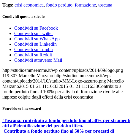
Tags:
crisi economica
,
fondo perduto
,
formazione
,
toscana
Condividi questo articolo
Condividi su Facebook
Condividi su Twitter
Condividi su WhatsApp
Condividi su LinkedIn
Condividi su Tumblr
Condividi su Reddit
Condividi attraverso Mail
http://studioemmeemme.it/wp-content/uploads/2014/09/logo.png
119
307
Marcello Marzano
http://studioemmeemme.it/wp-
content/uploads/2014/10/studio-MM-Logo-azzurro.png
Marcello
Marzano
2015-01-21 11:16:33
2015-01-21 11:16:33
Contributo a
fondo perduto fino al 100% per attività di formazione rivolte alle
imprese colpite dagli effetti della crisi economica
Potrebbero interessarti
Toscana: contributo a fondo perduto fino al 50% per strumenti
atti all’identificazione del prodotto ittico.
Contributo a fondo perduto fino al 50% per progetti di