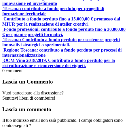
innovazione ed investimento
Toscana: contributo a fondo perduto per progetti di
formazione territoriale
Contributo a fondo perduto fino a 15.000,00 € promosso dal
MIUR per la realizzazione di atelier creativi.
Fondo professioni: contributo a fondo perduto fino a 30.000,00
€ per piani e progetti formativi.
Toscana: Contributo a fondo perduto per sostenere progetti
innovativi strategici o sperimentali.
Regione Toscana: contributo a fondo perduto per processi di
internazionalizzazione
OCM Vino 2018/2019. Contributo a fondo perduto per la
ristrutturazione e riconversione dei vigneti.
0
commenti
Lascia un Commento
Vuoi partecipare alla discussione?
Sentitevi liberi di contribuire!
Lascia un commento
Il tuo indirizzo email non sarà pubblicato.
I campi obbligatori sono
contrassegnati
*