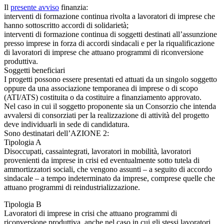
Il
presente avviso
finanzia:
interventi di formazione continua rivolta a lavoratori di imprese che
hanno sottoscritto accordi di solidarietà;
interventi di formazione continua di soggetti destinati all’assunzione
presso imprese in forza di accordi sindacali e per la riqualificazione
di lavoratori di imprese che attuano programmi di riconversione
produttiva.
Soggetti beneficiari
I progetti possono essere presentati ed attuati da un singolo soggetto
oppure da una associazione temporanea di imprese o di scopo
(ATI/ATS) costituita o da costituire a finanziamento approvato.
Nel caso in cui il soggetto proponente sia un Consorzio che intenda
avvalersi di consorziati per la realizzazione di attività del progetto
deve individuarli in sede di candidatura.
Sono destinatari dell’AZIONE 2:
Tipologia A
Disoccupati, cassaintegrati, lavoratori in mobilità, lavoratori
provenienti da imprese in crisi ed eventualmente sotto tutela di
ammortizzatori sociali, che vengono assunti – a seguito di accordo
sindacale – a tempo indeterminato da imprese, comprese quelle che
attuano programmi di reindustrializzazione.
Tipologia B
Lavoratori di imprese in crisi che attuano programmi di
riconversione produttiva, anche nel caso in cui gli stessi lavoratori