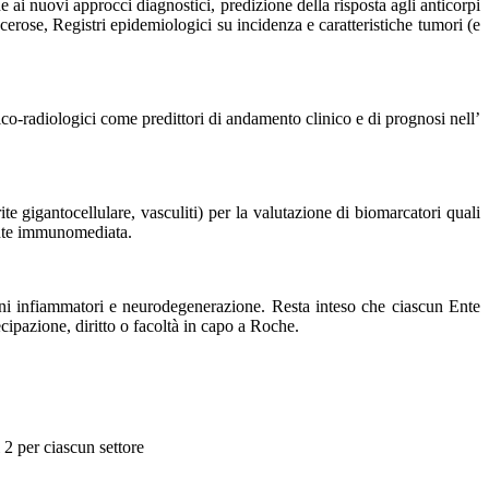
 ai nuovi approcci diagnostici, predizione della risposta agli anticorpi
rose, Registri epidemiologici su incidenza e caratteristiche tumori (e
nico-radiologici come predittori di andamento clinico e di prognosi nell’
te gigantocellulare, vasculiti) per la valutazione di biomarcatori quali
nente immunomediata.
meni infiammatori e neurodegenerazione. Resta inteso che ciascun Ente
ecipazione, diritto o facoltà in capo a Roche.
 2 per ciascun settore