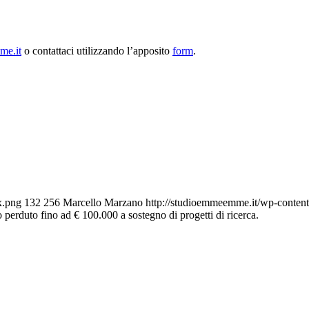
me.it
o contattaci utilizzando l’apposito
form
.
x.png
132
256
Marcello Marzano
http://studioemmeemme.it/wp-conten
 perduto fino ad € 100.000 a sostegno di progetti di ricerca.