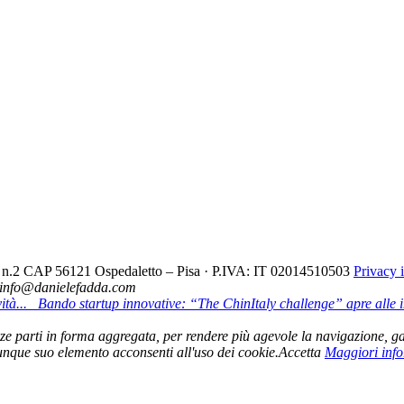
cio n.2 CAP 56121 Ospedaletto – Pisa · P.IVA: IT 02014510503
Privacy 
- info@danielefadda.com
tà...
Bando startup innovative: “The ChinItaly challenge” apre alle im
 terze parti in forma aggregata, per rendere più agevole la navigazione, ga
nque suo elemento acconsenti all'uso dei cookie.
Accetta
Maggiori inf