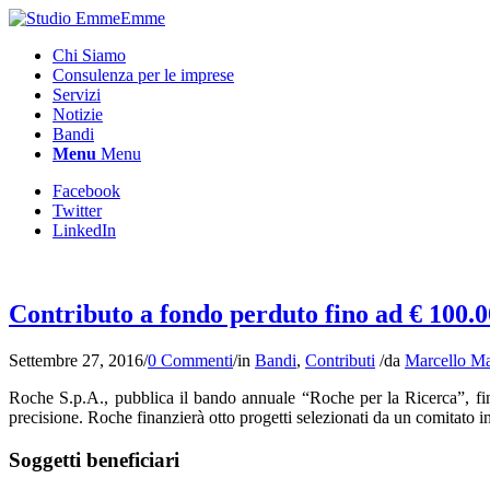
Chi Siamo
Consulenza per le imprese
Servizi
Notizie
Bandi
Menu
Menu
Facebook
Twitter
LinkedIn
Contributo a fondo perduto fino ad € 100.00
Settembre 27, 2016
/
0 Commenti
/
in
Bandi
,
Contributi
/
da
Marcello M
Roche S.p.A., pubblica il bando annuale “Roche per la Ricerca”, fina
precisione. Roche finanzierà otto progetti selezionati da un comitato
Soggetti beneficiari