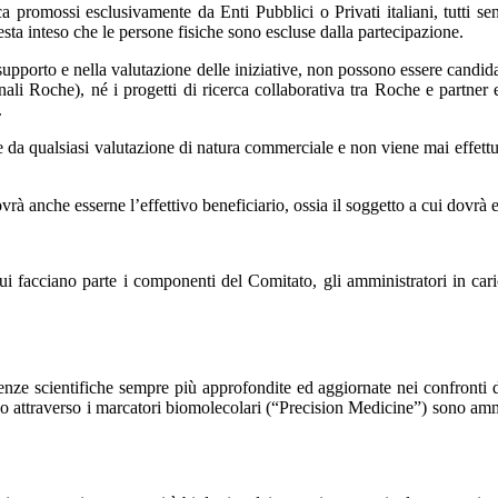
ca promossi esclusivamente da Enti Pubblici o Privati italiani, tutti 
esta inteso che le persone fisiche sono escluse dalla partecipazione.
el supporto e nella valutazione delle iniziative, non possono essere candida
cinali Roche), né i progetti di ricerca collaborativa tra Roche e partner
.
a qualsiasi valutazione di natura commerciale e non viene mai effettuata 
vrà anche esserne l’effettivo beneficiario, ossia il soggetto a cui dovrà
 cui facciano parte i componenti del Comitato, gli amministratori in cari
enze scientifiche sempre più approfondite ed aggiornate nei confronti d
o attraverso i marcatori biomolecolari (“Precision Medicine”) sono amme