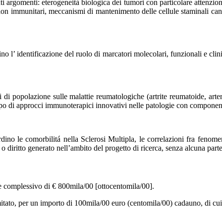
ti argomenti: eterogeneità biologica dei tumori con particolare attenzione
ion immunitari, meccanismi di mantenimento delle cellule staminali cance
no l’ identificazione del ruolo di marcatori molecolari, funzionali e cli
 di popolazione sulle malattie reumatologiche (artrite reumatoide, arteri
viluppo di approcci immunoterapici innovativi nelle patologie con compo
ardino le comorbilitá nella Sclerosi Multipla, le correlazioni fra feno
 o diritto generato nell’ambito del progetto di ricerca, senza alcuna part
e complessivo di € 800mila/00 [ottocentomila/00].
omitato, per un importo di 100mila/00 euro (centomila/00) cadauno, di cui