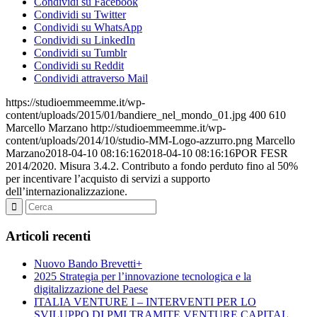
Condividi su Facebook
Condividi su Twitter
Condividi su WhatsApp
Condividi su LinkedIn
Condividi su Tumblr
Condividi su Reddit
Condividi attraverso Mail
https://studioemmeemme.it/wp-
content/uploads/2015/01/bandiere_nel_mondo_01.jpg
400
610
Marcello Marzano
http://studioemmeemme.it/wp-
content/uploads/2014/10/studio-MM-Logo-azzurro.png
Marcello
Marzano
2018-04-10 08:16:16
2018-04-10 08:16:16
POR FESR
2014/2020. Misura 3.4.2. Contributo a fondo perduto fino al 50%
per incentivare l’acquisto di servizi a supporto
dell’internazionalizzazione.
Articoli recenti
Nuovo Bando Brevetti+
2025 Strategia per l’innovazione tecnologica e la
digitalizzazione del Paese
ITALIA VENTURE I – INTERVENTI PER LO
SVILUPPO DI PMI TRAMITE VENTURE CAPITAL