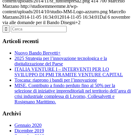
content/uploads/2014/11/sf_tuttoimpresa2.png
414
700
Marcello
Marzano
http://studioemmeemme.it/wp-
content/uploads/2014/10/studio-MM-Logo-azzurro.png
Marcello
Marzano
2014-11-05 16:34:01
2014-11-05 16:34:01
Dal 6 novembre
via alle domande per il Bando Disegni+2
Articoli recenti
Nuovo Bando Brevetti+
2025 Strategia per l’innovazione tecnologica e la
digitalizzazione del Paese
ITALIA VENTURE I – INTERVENTI PER LO
SVILUPPO DI PMI TRAMITE VENTURE CAPITAL
Toscana: riaprono i bandi per l’innovazione
MISE. Contributo a fondo perduto fino al 50% per la
selezione di iniziative imprenditoriali nel territorio dell’area di
crisi industriale complessa di Livorno, Collesalvetti e
Rosignano Marittimo.
Archivi
Gennaio 2020
Dicembre 2019