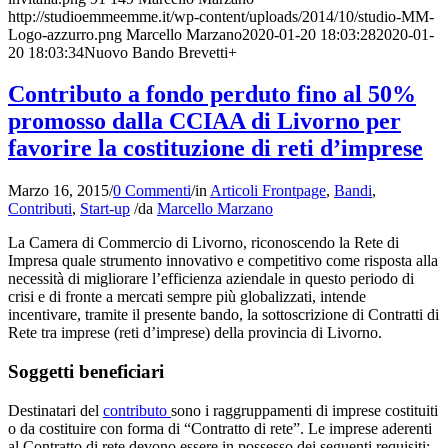
http://studioemmeemme.it/wp-content/uploads/2014/10/studio-MM-
Logo-azzurro.png
Marcello Marzano
2020-01-20 18:03:28
2020-01-
20 18:03:34
Nuovo Bando Brevetti+
Contributo a fondo perduto fino al 50%
promosso dalla CCIAA di Livorno per
favorire la costituzione di reti d’imprese
Marzo 16, 2015
/
0 Commenti
/
in
Articoli Frontpage
,
Bandi
,
Contributi
,
Start-up
/
da
Marcello Marzano
La Camera di Commercio di Livorno, riconoscendo la Rete di
Impresa quale strumento innovativo e competitivo come risposta alla
necessità di migliorare l’efficienza aziendale in questo periodo di
crisi e di fronte a mercati sempre più globalizzati, intende
incentivare, tramite il presente bando, la sottoscrizione di Contratti di
Rete tra imprese (reti d’imprese) della provincia di Livorno.
Soggetti beneficiari
Destinatari del
contributo
sono i raggruppamenti di imprese costituiti
o da costituire con forma di “Contratto di rete”. Le imprese aderenti
al Contratto di rete devono essere in possesso dei seguenti requisiti: