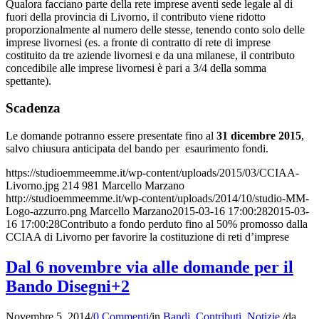
Qualora facciano parte della rete imprese aventi sede legale al di
fuori della provincia di Livorno, il contributo viene ridotto
proporzionalmente al numero delle stesse, tenendo conto solo delle
imprese livornesi (es. a fronte di contratto di rete di imprese
costituito da tre aziende livornesi e da una milanese, il contributo
concedibile alle imprese livornesi è pari a 3/4 della somma
spettante).
Scadenza
Le domande potranno essere presentate fino al
31 dicembre 2015
,
salvo chiusura anticipata del bando per esaurimento fondi.
https://studioemmeemme.it/wp-content/uploads/2015/03/CCIAA-
Livorno.jpg
214
981
Marcello Marzano
http://studioemmeemme.it/wp-content/uploads/2014/10/studio-MM-
Logo-azzurro.png
Marcello Marzano
2015-03-16 17:00:28
2015-03-
16 17:00:28
Contributo a fondo perduto fino al 50% promosso dalla
CCIAA di Livorno per favorire la costituzione di reti d’imprese
Dal 6 novembre via alle domande per il
Bando Disegni+2
Novembre 5, 2014
/
0 Commenti
/
in
Bandi
,
Contributi
,
Notizie
/
da