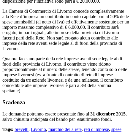
disposizione per l’iniziativa sono pari a € 20.000,00.
La Camera di Commercio di Livorno concede complessivamente
alla Rete d’impresa un contributo in conto capitale pari al 50% delle
spese ammissibili (al netto di Iva) ed effettivamente sostenute per un
importo massimo complessivo di € 6.000,00. Il contributo sarà
erogato, in parti uguali, alle imprese della provincia di Livorno
facenti parti della Rete. Non sarà erogato alcun contributo alle
imprese della rete aventi sede legale al di fuori della provincia di
Livorno.
Qualora facciano parte della rete imprese aventi sede legale al di
fuori della provincia di Livorno, il contributo viene ridotto
proporzionalmente al numero delle stesse, tenendo conto solo delle
imprese livornesi (es. a fronte di contratto di rete di imprese
costituito da tre aziende livornesi e da una milanese, il contributo
concedibile alle imprese livornesi è pari a 3/4 della somma
spettante).
Scadenza
Le domande potranno essere presentate fino al
31 dicembre 2015
,
salvo chiusura anticipata del bando per esaurimento fondi.
Tags:
brevetti
,
Livorno
,
marchio della rete
,
reti d'imprese
,
spese