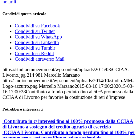
notarili
Condividi questo articolo
Condividi su Facebook
Condividi su Twitter
Condividi su WhatsApp
Condividi su LinkedIn
Condividi su Tumblr
Condividi su Reddit
Condividi attraverso Mail
https://studioemmeemme.it/wp-content/uploads/2015/03/CCIAA-
Livorno.jpg
214
981
Marcello Marzano
http://studioemmeemme.it/wp-content/uploads/2014/10/studio-MM-
Logo-azzurro.png
Marcello Marzano
2015-03-16 17:00:28
2015-03-
16 17:00:28
Contributo a fondo perduto fino al 50% promosso dalla
CCIAA di Livorno per favorire la costituzione di reti d’imprese
Potrebbero interessarti
Contributo in c/ interessi fino al 100% promosso dalla CCIAA
di Livorno a sostegno del credito agrario di esercizio
CCIAA Livorno: Contributo a fondo perduto fino al 100% per
promuovere e sostenere l’innovazione aziendale.