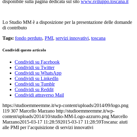
disponibile sulla pagina dedicata sul sito
www.sviluppo.toscana.it
Lo Studio MM è a disposizione per la presentazione delle domande
di contributo
Tags:
fondo perduto
,
PMI
,
servizi innovativi
,
toscana
Condividi questo articolo
Condividi su Facebook
Condividi su Twitter
Condividi su WhatsApp
Condividi su LinkedIn
Condividi su Tumblr
Condividi su Reddit
Condividi attraverso Mail
https://studioemmeemme.it/wp-content/uploads/2014/09/logo.png
119
307
Marcello Marzano
http://studioemmeemme.it/wp-
content/uploads/2014/10/studio-MM-Logo-azzurro.png
Marcello
Marzano
2015-03-17 11:28:59
2015-03-17 11:28:59
Toscana: aiuti
alle PMI per l’acquisizione di servizi innovativi