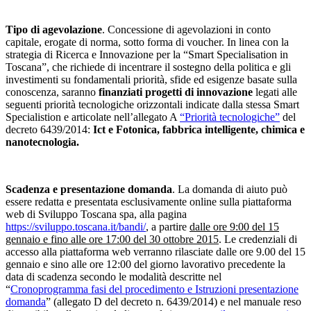
Tipo di agevolazione
. Concessione di agevolazioni in conto
capitale, erogate di norma, sotto forma di voucher. In linea con la
strategia di Ricerca e Innovazione per la “Smart Specialisation in
Toscana”, che richiede di incentrare il sostegno della politica e gli
investimenti su fondamentali priorità, sfide ed esigenze basate sulla
conoscenza, saranno
finanziati progetti di innovazione
legati alle
seguenti priorità tecnologiche orizzontali indicate dalla stessa Smart
Specialistion e articolate nell’allegato A
“Priorità tecnologiche”
del
decreto 6439/2014:
Ict e Fotonica, fabbrica intelligente, chimica e
nanotecnologia.
Scadenza e presentazione domanda
. La domanda di aiuto può
essere redatta e presentata esclusivamente online sulla piattaforma
web di Sviluppo Toscana spa, alla pagina
https://sviluppo.toscana.it/bandi/
, a partire
dalle ore 9:00 del 15
gennaio e fino alle ore 17:00 del 30 ottobre 2015
. Le credenziali di
accesso alla piattaforma web verranno rilasciate dalle ore 9.00 del 15
gennaio e sino alle ore 12:00 del giorno lavorativo precedente la
data di scadenza secondo le modalità descritte nel
“
Cronoprogramma fasi del procedimento e Istruzioni presentazione
domanda
” (allegato D del decreto n. 6439/2014) e nel manuale reso