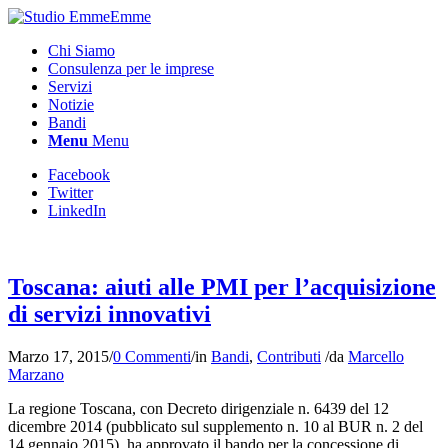
Chi Siamo
Consulenza per le imprese
Servizi
Notizie
Bandi
Menu
Menu
Facebook
Twitter
LinkedIn
Toscana: aiuti alle PMI per l’acquisizione
di servizi innovativi
Marzo 17, 2015
/
0 Commenti
/
in
Bandi
,
Contributi
/
da
Marcello
Marzano
La regione Toscana, con Decreto dirigenziale n. 6439 del 12
dicembre 2014 (pubblicato sul supplemento n. 10 al BUR n. 2 del
14 gennaio 2015), ha approvato il bando per la concessione di