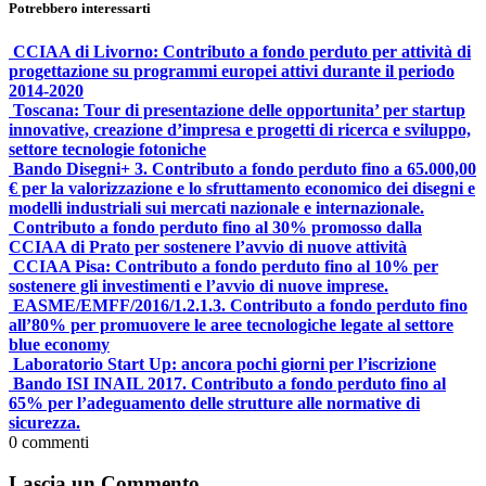
Potrebbero interessarti
CCIAA di Livorno: Contributo a fondo perduto per attività di
progettazione su programmi europei attivi durante il periodo
2014-2020
Toscana: Tour di presentazione delle opportunita’ per startup
innovative, creazione d’impresa e progetti di ricerca e sviluppo,
settore tecnologie fotoniche
Bando Disegni+ 3. Contributo a fondo perduto fino a 65.000,00
€ per la valorizzazione e lo sfruttamento economico dei disegni e
modelli industriali sui mercati nazionale e internazionale.
Contributo a fondo perduto fino al 30% promosso dalla
CCIAA di Prato per sostenere l’avvio di nuove attività
CCIAA Pisa: Contributo a fondo perduto fino al 10% per
sostenere gli investimenti e l’avvio di nuove imprese.
EASME/EMFF/2016/1.2.1.3. Contributo a fondo perduto fino
all’80% per promuovere le aree tecnologiche legate al settore
blue economy
Laboratorio Start Up: ancora pochi giorni per l’iscrizione
Bando ISI INAIL 2017. Contributo a fondo perduto fino al
65% per l’adeguamento delle strutture alle normative di
sicurezza.
0
commenti
Lascia un Commento