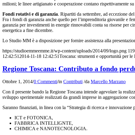
milioni; le linee artigianato e cooperazione contano rispettivamente su
Fondi rotativi e di garanzia
. Ripartiti da settembre, ad eccezione de
Fra i fondi di garanzia anche quello per l’imprenditoria giovanile e f
garanzia per investimenti in energie rinnovabili conta su risorse per cir
energetica a fine dicembre.
Lo Studio MM è a disposizione per fornire assistenza alla presentazi
https://studioemmeemme.it/wp-content/uploads/2014/09/logo.png
119
12:42:51
2014-11-18 12:42:51
Toscana: strumenti e opportunità per le
Regione Toscana: Contributo a fondo perdut
Ottobre 1, 2014
/
0 Commenti
/
in
Contributi
/
da
Marcello Marzano
Con il presente bando la Regione Toscana intende agevolare la realizzazi
sviluppo sperimentale realizzati da grandi imprese in aggregazione co
Saranno finanziati, in linea con la “Strategia di ricerca e innovazione p
ICT e FOTONICA,
FABBRICA INTELLIGNTE,
CHIMICA e NANOTECNOLOGIA.