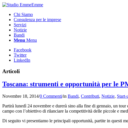
Chi Siamo
Consulenza per le imprese
Servizi
Notizie
Bandi
Menu
Menu
Facebook
Twitter
LinkedIn
Articoli
Toscana: strumenti e opportunità per le P
Novembre 18, 2014
/
0 Commenti
/
in
Bandi
,
Contributi
,
Notizie
,
Start-
Partirà lunedì 24 novembre e durerà sino alla fine di gennaio, un tou
campo con l’obiettivo di rilanciare la competitività delle piccole e me
Di seguito vi presentiamo le principali opportunità, partite in questi m