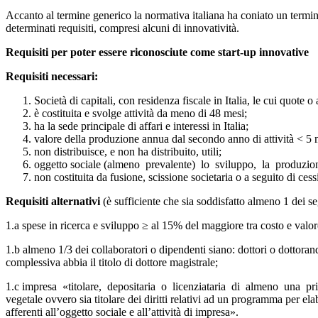
Accanto al termine generico la normativa italiana ha coniato un termi
determinati requisiti, compresi alcuni di innovatività.
Requisiti per poter essere riconosciute come start-up innovative
R
equisiti necessari:
Società di capitali, con residenza fiscale in Italia, le cui quote 
è costituita e svolge attività da meno di 48 mesi;
ha la sede principale di affari e interessi in Italia;
valore della produzione annua dal secondo anno di attività < 5 m
non distribuisce, e non ha distribuito, utili;
oggetto sociale (almeno prevalente) lo sviluppo, la produzione
non costituita da fusione, scissione societaria o a seguito di ces
R
equisiti alternativi
(è sufficiente che sia soddisfatto almeno 1 dei se
1.a spese in ricerca e sviluppo ≥ al 15% del maggiore tra costo e valor
1.b almeno 1/3 dei collaboratori o dipendenti siano: dottori o dottorandi 
complessiva abbia il titolo di dottore magistrale;
1.c impresa «titolare, depositaria o licenziataria di almeno una priva
vegetale ovvero sia titolare dei diritti relativi ad un programma per el
afferenti all’oggetto sociale e all’attività di impresa».