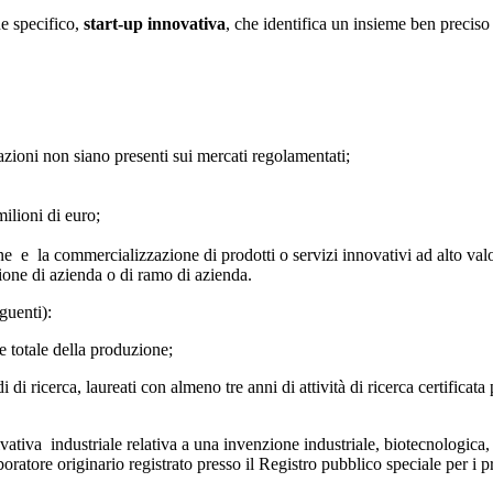
ne specifico,
start-up innovativa
, che identifica un insieme ben precis
o azioni non siano presenti sui mercati regolamentati;
ilioni di euro;
 e la commercializzazione di prodotti o servizi innovativi ad alto val
sione di azienda o di ramo di azienda.
guenti):
e totale della produzione;
di ricerca, laureati con almeno tre anni di attività di ricerca certificata 
tiva industriale relativa a una invenzione industriale, biotecnologica,
aboratore originario registrato presso il Registro pubblico speciale per i