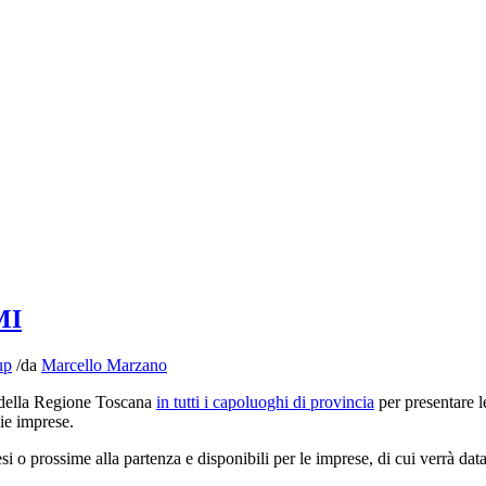
MI
up
/
da
Marcello Marzano
r della Regione Toscana
in tutti i capoluoghi di provincia
per presentare l
die imprese.
esi o prossime alla partenza e disponibili per le imprese, di cui verrà da