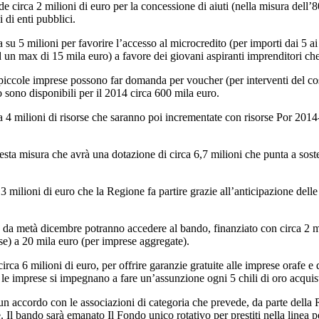
 circa 2 milioni di euro per la concessione di aiuti (nella misura dell’8
 di enti pubblici.
su 5 milioni per favorire l’accesso al microcredito (per importi dai 5 ai 
 un max di 15 mila euro) a favore dei giovani aspiranti imprenditori che 
ccole imprese possono far domanda per voucher (per interventi del costo 
 sono disponibili per il 2014 circa 600 mila euro.
a 4 milioni di risorse che saranno poi incrementate con risorse Por 201
sta misura che avrà una dotazione di circa 6,7 milioni che punta a soste
3 milioni di euro che la Regione fa partire grazie all’anticipazione dell
se, da metà dicembre potranno accedere al bando, finanziato con circa 2 mi
se) a 20 mila euro (per imprese aggregate).
ca 6 milioni di euro, per offrire garanzie gratuite alle imprese orafe e qu
 le imprese si impegnano a fare un’assunzione ogni 5 chili di oro acquis
un accordo con le associazioni di categoria che prevede, da parte della
e. Il bando sarà emanato Il Fondo unico rotativo per prestiti nella linea 