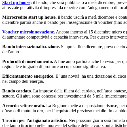
Start up house
:
il bando, che sarà pubblicato a metà dicembre, prevede
attrezzate per attività d’impresa da reperire con l’adeguamento di locali
Microcredito start up house.
il bando uscirà a metà dicembre e conta 
dicembre partirà anche il bando per l’assegnazione di voucher (fino ad
Voucher microinnovazione
.
Ancora intorno al 15 dicembre micro e pi
di aumentare competitività e capacità innovativa. Per questo intervento
Bando internazionalizzazione.
Si apre a fine dicembre, prevede circ
dell’anno.
Protocolli di insediamento.
A fine anno partirà anche l’avviso per que
regionale e in grado di produrre occupazione significativa.
Efficientamento energetico.
E’ una novità, ha una dotazione di circa 
nel campo dell’energia.
Bando cardato
. La imprese della filiera del cardato, nell’area prate
settore. Gli aiuti sono concessi per investimenti da 5 mila (microimpre
Accordo settore orafo.
La Regione mette a disposizione risorse, per cir
d’uso o di mutui in oro, per l’acquisto del prezioso metallo. In cambio
Tirocini per l’artigianato artistico.
Nei prossimi giorni sarà firmato 
che fanno tirocinio nelle imprese del settore delle lavorazioni artistich