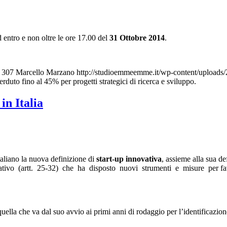
 entro e non oltre le ore 17.00 del
31 Ottobre 2014
.
307
Marcello Marzano
http://studioemmeemme.it/wp-content/upload
uto fino al 45% per progetti strategici di ricerca e sviluppo.
in Italia
taliano la nuova definizione di
start-up innovativa
, assieme alla sua de
mativo (artt. 25-32) che ha disposto nuovi strumenti e misure per favo
quella che va dal suo avvio ai primi anni di rodaggio per l’identificazione 