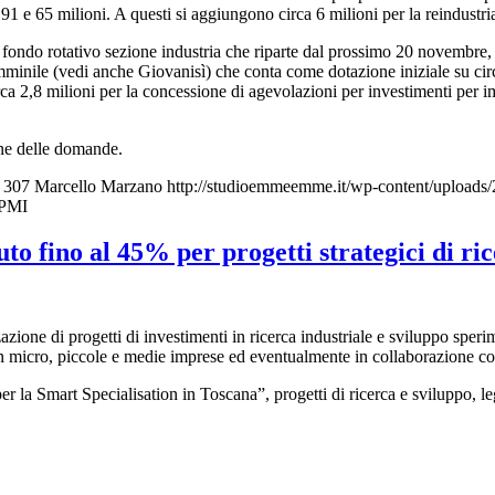
 91 e 65 milioni. A questi si aggiungono circa 6 milioni per la reindustr
l fondo rotativo sezione industria che riparte dal prossimo 20 novembre, 
emminile (vedi anche Giovanisì) che conta come dotazione iniziale su circ
ca 2,8 milioni per la concessione di agevolazioni per investimenti per impi
one delle domande.
307
Marcello Marzano
http://studioemmeemme.it/wp-content/upload
 PMI
o fino al 45% per progetti strategici di ric
one di progetti di investimenti in ricerca industriale e sviluppo sperimen
n micro, piccole e medie imprese ed eventualmente in collaborazione co
er la Smart Specialisation in Toscana”, progetti di ricerca e sviluppo, leg