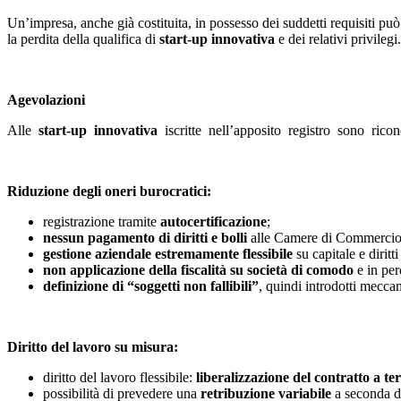
Un’impresa, anche già costituita, in possesso dei suddetti requisiti può 
la perdita della qualifica di
start-up innovativa
e dei relativi privilegi.
Agevolazioni
Alle
start-up innovativa
iscritte nell’apposito registro sono ricon
R
i
duzione degli oneri burocratici:
registrazione tramite
autocertificazione
;
n
essun pagamento di diritti e bolli
alle Camere di Commercio
g
estione aziendale estremamente flessibile
su capitale e diritt
no
n applicazione della fiscalità su società di comodo
e in per
definizione di “soggetti non fallibili”
, quindi introdotti mecca
D
i
ritto del lavoro su misura:
diritto del lavoro flessibile:
liberalizzazione del contratto a t
possibilità di prevedere una
retribuzione variabile
a seconda d