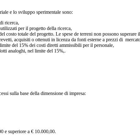
striale e lo sviluppo sperimentale sono:
di ricerca,
tilizzati per il progetto della ricerca,
 del costo totale del progetto. Le spese de terreni non possono superare i
revetti, acquisiti o ottenuti in licenza da fonti esterne a prezzi di merc
mite del 15% dei costi diretti ammissibili per il personale,
odotti analoghi, nel limite del 15%,.
cessi sulla base della dimensione di impresa:
00 e superiore a € 10.000,00.