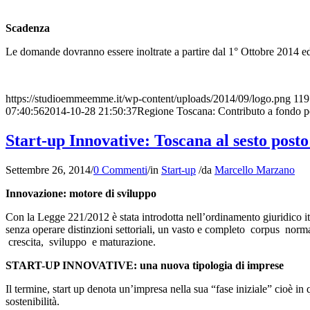
Scadenza
Le domande dovranno essere inoltrate a partire dal 1° Ottobre 2014 ed
https://studioemmeemme.it/wp-content/uploads/2014/09/logo.png
119
07:40:56
2014-10-28 21:50:37
Regione Toscana: Contributo a fondo perd
Start-up Innovative: Toscana al sesto posto 
Settembre 26, 2014
/
0 Commenti
/
in
Start-up
/
da
Marcello Marzano
Innovazione: motore di sviluppo
Con la Legge 221/2012 è stata introdotta nell’ordinamento giuridico i
senza operare distinzioni settoriali, un vasto e completo corpus nor
crescita, sviluppo e maturazione.
START-UP INNOVATIVE: una nuova tipologia di imprese
Il termine, start up denota un’impresa nella sua “fase iniziale” cioè in 
sostenibilità.