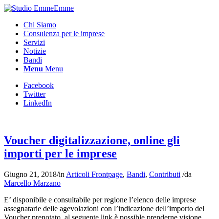
Chi Siamo
Consulenza per le imprese
Servizi
Notizie
Bandi
Menu
Menu
Facebook
Twitter
LinkedIn
Voucher digitalizzazione, online gli
importi per le imprese
Giugno 21, 2018
/
in
Articoli Frontpage
,
Bandi
,
Contributi
/
da
Marcello Marzano
E’ disponibile e consultabile per regione l’elenco delle imprese
assegnatarie delle agevolazioni con l’indicazione dell’importo del
Voucher prenotato, al seguente link è possible prenderne visione