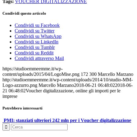
Tags:
VOUCHER DIGITALIZZAZIONE
Condividi questo articolo
Condividi su Facebook
Condividi su Twitter
Condividi su WhatsApp
Condividi su LinkedIn
Condividi su Tumblr
Condividi su Reddit
Condividi attraverso Mail
https://studioemmeemme.it/wp-
content/uploads/2015/04/LogoMise.png
172
300
Marcello Marzano
http://studioemmeemme.it/wp-content/uploads/2014/10/studio-MM-
Logo-azzurro.png
Marcello Marzano
2018-06-21 06:48:02
2018-06-
21 06:48:02
Voucher digitalizzazione, online gli importi per le
imprese
Potrebbero interessarti
PMI: stanziati ulteriori 242 mln per i Voucher digitalizzazione