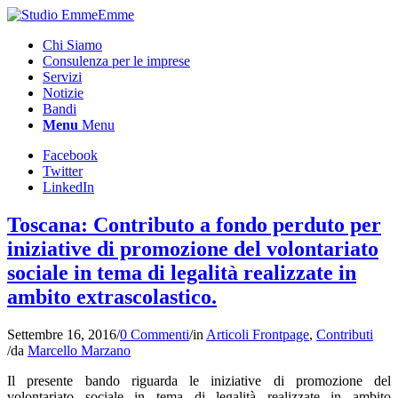
Chi Siamo
Consulenza per le imprese
Servizi
Notizie
Bandi
Menu
Menu
Facebook
Twitter
LinkedIn
Toscana: Contributo a fondo perduto per
iniziative di promozione del volontariato
sociale in tema di legalità realizzate in
ambito extrascolastico.
Settembre 16, 2016
/
0 Commenti
/
in
Articoli Frontpage
,
Contributi
/
da
Marcello Marzano
Il presente bando riguarda le iniziative di promozione del
volontariato sociale in tema di legalità realizzate in ambito