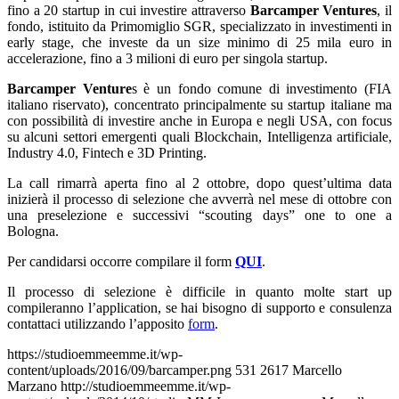
fino a 20 startup in cui investire attraverso
Barcamper Ventures
, il
fondo, istituito da Primomiglio SGR, specializzato in investimenti in
early stage, che investe da un size minimo di 25 mila euro in
accelerazione, fino a 3 milioni di euro per singola startup.
Barcamper Venture
s è un fondo comune di investimento (FIA
italiano riservato), concentrato principalmente su startup italiane ma
con possibilità di investire anche in Europa e negli USA, con focus
su alcuni settori emergenti quali Blockchain, Intelligenza artificiale,
Industry 4.0, Fintech e 3D Printing.
La call rimarrà aperta fino al 2 ottobre, dopo quest’ultima data
inizierà il processo di
selezione che avverrà nel mese di ottobre con
una preselezione e successivi “scouting days” one to one a
Bologna.
Per candidarsi occorre compilare il form
QUI
.
Il processo di selezione è difficile in quanto molte start up
compileranno l’application, se hai bisogno di supporto e consulenza
contattaci utilizzando l’apposito
form
.
https://studioemmeemme.it/wp-
content/uploads/2016/09/barcamper.png
531
2617
Marcello
Marzano
http://studioemmeemme.it/wp-