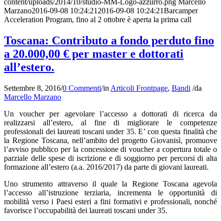
content/uploads/2014/10/studio-MM-Logo-azzurro.png
Marcello
Marzano
2016-09-08 10:24:21
2016-09-08 10:24:21
Barcamper
Acceleration Program, fino al 2 ottobre è aperta la prima call
Toscana: Contributo a fondo perduto fino
a 20.000,00 € per master e dottorati
all’estero.
Settembre 8, 2016
/
0 Commenti
/
in
Articoli Frontpage
,
Bandi
/
da
Marcello Marzano
Un voucher per agevolare l’accesso a dottorati di ricerca da
realizzarsi all’estero, al fine di migliorare le competenze
professionali dei laureati toscani under 35. E’ con questa finalità che
la Regione Toscana, nell’ambito del progetto Giovanisì, promuove
l’avviso pubblico per la concessione di voucher a copertura totale o
parziale delle spese di iscrizione e di soggiorno per percorsi di alta
formazione all’estero (a.a. 2016/2017) da parte di giovani laureati.
Uno strumento attraverso il quale la Regione Toscana agevola
l’accesso all’istruzione terziaria, incrementa le opportunità di
mobilità verso i Paesi esteri a fini formativi e professionali, nonché
favorisce l’occupabilità dei laureati toscani under 35.