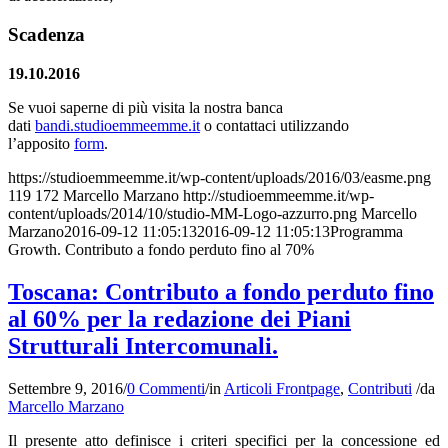
Scadenza
19.10.2016
Se vuoi saperne di più visita la nostra banca
dati
bandi.studioemmeemme.it
o contattaci utilizzando
l’apposito
form
.
https://studioemmeemme.it/wp-content/uploads/2016/03/easme.png
119
172
Marcello Marzano
http://studioemmeemme.it/wp-
content/uploads/2014/10/studio-MM-Logo-azzurro.png
Marcello
Marzano
2016-09-12 11:05:13
2016-09-12 11:05:13
Programma
Growth. Contributo a fondo perduto fino al 70%
Toscana: Contributo a fondo perduto fino
al 60% per la redazione dei Piani
Strutturali Intercomunali.
Settembre 9, 2016
/
0 Commenti
/
in
Articoli Frontpage
,
Contributi
/
da
Marcello Marzano
Il presente atto definisce i criteri specifici per la concessione ed