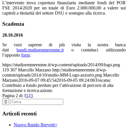
L’intervento trova copertura finanziaria mediante fondi del POR
FSE 2014/2020 per un totale di Euro 2.000.000,00 a valere sui
capitoli a titolarità del settore DSU e sostegno alla ricerca.
Scadenza
28.10.2016
Se vuoi saperne di più visita la nostra banca
dati
bandi.studioemmeemme.it
o contattaci utilizzando
l’apposito
form
.
https://studioemmeemme.it/wp-content/uploads/2014/09/logo.png
119
307
Marcello Marzano
http://studioemmeemme.it/wp-
content/uploads/2014/10/studio-MM-Logo-azzurro.png
Marcello
Marzano
2016-09-07 09:45:54
2016-09-05 09:24:06
Toscana:
Contributo a fondo perduto per l’attivazione di percorsi di alta
formazione e ricerca-azione.
Pagina 2 di 3
1
2
3
Articoli recenti
Nuovo Bando Brevetti+