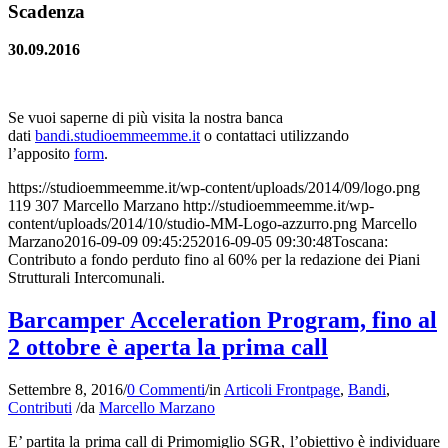
Scadenza
30.09.2016
Se vuoi saperne di più visita la nostra banca
dati
bandi.studioemmeemme.it
o contattaci utilizzando
l’apposito
form
.
https://studioemmeemme.it/wp-content/uploads/2014/09/logo.png
119
307
Marcello Marzano
http://studioemmeemme.it/wp-
content/uploads/2014/10/studio-MM-Logo-azzurro.png
Marcello
Marzano
2016-09-09 09:45:25
2016-09-05 09:30:48
Toscana:
Contributo a fondo perduto fino al 60% per la redazione dei Piani
Strutturali Intercomunali.
Barcamper Acceleration Program, fino al
2 ottobre è aperta la prima call
Settembre 8, 2016
/
0 Commenti
/
in
Articoli Frontpage
,
Bandi
,
Contributi
/
da
Marcello Marzano
E’ partita la prima call di Primomiglio SGR, l’obiettivo è individuare