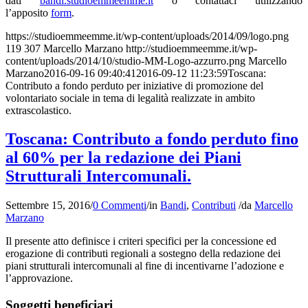
dati
bandi.studioemmeemme.it
o contattaci utilizzando
l’apposito
form
.
https://studioemmeemme.it/wp-content/uploads/2014/09/logo.png
119
307
Marcello Marzano
http://studioemmeemme.it/wp-
content/uploads/2014/10/studio-MM-Logo-azzurro.png
Marcello
Marzano
2016-09-16 09:40:41
2016-09-12 11:23:59
Toscana:
Contributo a fondo perduto per iniziative di promozione del
volontariato sociale in tema di legalità realizzate in ambito
extrascolastico.
Toscana: Contributo a fondo perduto fino
al 60% per la redazione dei Piani
Strutturali Intercomunali.
Settembre 15, 2016
/
0 Commenti
/
in
Bandi
,
Contributi
/
da
Marcello
Marzano
Il presente atto definisce i criteri specifici per la concessione ed
erogazione di contributi regionali a sostegno della redazione dei
piani strutturali intercomunali al fine di incentivarne l’adozione e
l’approvazione.
Soggetti beneficiari