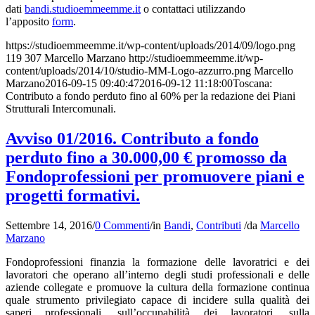
dati
bandi.studioemmeemme.it
o contattaci utilizzando
l’apposito
form
.
https://studioemmeemme.it/wp-content/uploads/2014/09/logo.png
119
307
Marcello Marzano
http://studioemmeemme.it/wp-
content/uploads/2014/10/studio-MM-Logo-azzurro.png
Marcello
Marzano
2016-09-15 09:40:47
2016-09-12 11:18:00
Toscana:
Contributo a fondo perduto fino al 60% per la redazione dei Piani
Strutturali Intercomunali.
Avviso 01/2016. Contributo a fondo
perduto fino a 30.000,00 € promosso da
Fondoprofessioni per promuovere piani e
progetti formativi.
Settembre 14, 2016
/
0 Commenti
/
in
Bandi
,
Contributi
/
da
Marcello
Marzano
Fondoprofessioni finanzia la formazione delle lavoratrici e dei
lavoratori che operano all’interno degli studi professionali e delle
aziende collegate e promuove la cultura della formazione continua
quale strumento privilegiato capace di incidere sulla qualità dei
saperi professionali, sull’occupabilità dei lavoratori, sulla