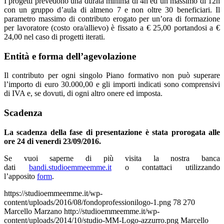
I progetti prevedono una durata minima di 4h ed un massimo di 12h
con un gruppo d’aula di almeno 7 e non oltre 30 beneficiari. Il
parametro massimo di contributo erogato per un’ora di formazione
per lavoratore (costo ora/allievo) è fissato a € 25,00 portandosi a €
24,00 nel caso di progetti iterati.
Entità e forma dell’agevolazione
Il contributo per ogni singolo Piano formativo non può superare
l’importo di euro 30.000,00 e gli importi indicati sono comprensivi
di IVA e, se dovuti, di ogni altro onere ed imposta.
Scadenza
La scadenza della fase di presentazione è stata prorogata alle
ore 24 di venerdì 23/09/2016.
Se vuoi saperne di più visita la nostra banca
dati
bandi.studioemmeemme.it
o contattaci utilizzando
l’apposito
form
.
https://studioemmeemme.it/wp-
content/uploads/2016/08/fondoprofessionilogo-1.png
78
270
Marcello Marzano
http://studioemmeemme.it/wp-
content/uploads/2014/10/studio-MM-Logo-azzurro.png
Marcello