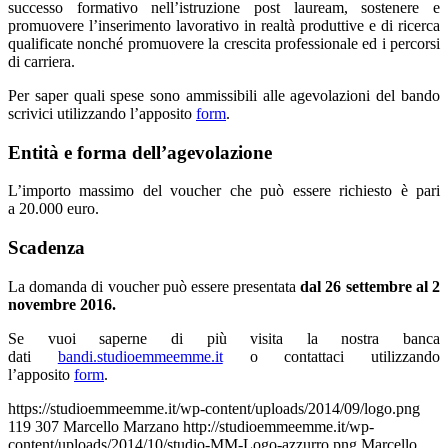
successo formativo nell’istruzione post lauream, sostenere e
promuovere l’inserimento lavorativo in realtà produttive e di ricerca
qualificate nonché promuovere la crescita professionale ed i percorsi
di carriera.
Per saper quali spese sono ammissibili alle agevolazioni del bando
scrivici utilizzando l’apposito
form
.
Entità e forma dell’agevolazione
L’importo massimo del voucher che può essere richiesto è pari
a 20.000 euro.
Scadenza
La domanda di voucher può essere presentata
dal 26 settembre al 2
novembre 2016.
Se vuoi saperne di più visita la nostra banca
dati
bandi.studioemmeemme.it
o contattaci utilizzando
l’apposito
form
.
https://studioemmeemme.it/wp-content/uploads/2014/09/logo.png
119
307
Marcello Marzano
http://studioemmeemme.it/wp-
content/uploads/2014/10/studio-MM-Logo-azzurro.png
Marcello