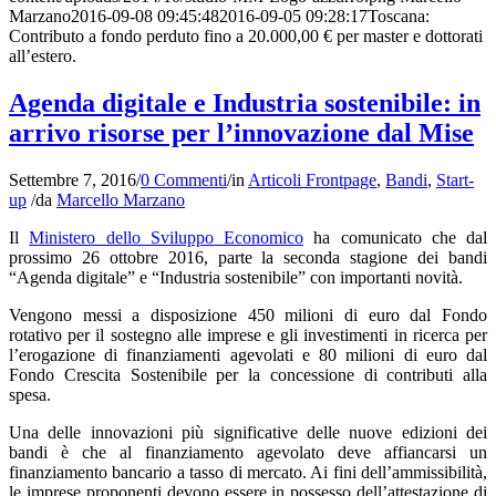
Marzano
2016-09-08 09:45:48
2016-09-05 09:28:17
Toscana:
Contributo a fondo perduto fino a 20.000,00 € per master e dottorati
all’estero.
Agenda digitale e Industria sostenibile: in
arrivo risorse per l’innovazione dal Mise
Settembre 7, 2016
/
0 Commenti
/
in
Articoli Frontpage
,
Bandi
,
Start-
up
/
da
Marcello Marzano
Il
Ministero dello Sviluppo Economico
ha comunicato che dal
prossimo 26 ottobre 2016, parte la seconda stagione dei bandi
“Agenda digitale” e “Industria sostenibile” con importanti novità.
Vengono messi a disposizione 450 milioni di euro dal Fondo
rotativo per il sostegno alle imprese e gli investimenti in ricerca per
l’erogazione di finanziamenti agevolati e 80 milioni di euro dal
Fondo Crescita Sostenibile per la concessione di contributi alla
spesa.
Una delle innovazioni più significative delle nuove edizioni dei
bandi è che al finanziamento agevolato deve affiancarsi un
finanziamento bancario a tasso di mercato. Ai fini dell’ammissibilità,
le imprese proponenti devono essere in possesso dell’attestazione di