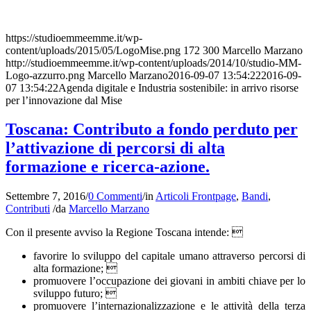
https://studioemmeemme.it/wp-
content/uploads/2015/05/LogoMise.png
172
300
Marcello Marzano
http://studioemmeemme.it/wp-content/uploads/2014/10/studio-MM-
Logo-azzurro.png
Marcello Marzano
2016-09-07 13:54:22
2016-09-
07 13:54:22
Agenda digitale e Industria sostenibile: in arrivo risorse
per l’innovazione dal Mise
Toscana: Contributo a fondo perduto per
l’attivazione di percorsi di alta
formazione e ricerca-azione.
Settembre 7, 2016
/
0 Commenti
/
in
Articoli Frontpage
,
Bandi
,
Contributi
/
da
Marcello Marzano
Con il presente avviso la Regione Toscana intende: 
favorire lo sviluppo del capitale umano attraverso percorsi di
alta formazione; 
promuovere l’occupazione dei giovani in ambiti chiave per lo
sviluppo futuro; 
promuovere l’internazionalizzazione e le attività della terza