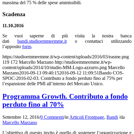
massima del 75 % delle spese ammissibili.
Scadenza
11.10.2016
Se vuoi saperne di più visita la nostra banca
dati
bandi.studioemmeemme.it
o contattaci utilizzando
l’apposito
form
.
https://studioemmeemme.it/wp-content/uploads/2016/03/easme.png
119
172
Marcello Marzano
http://studioemmeemme.it/wp-
content/uploads/2014/10/studio-MM-Logo-azzurro.png
Marcello
Marzano
2016-09-13 09:40:15
2016-09-12 11:09:51
Bando COS-
SPOC-2016-02-03. Contributo a fondo perduto fino al 75% per
l’espansione delle PMI all’interno del Mercato Unico.
Programma Growth. Contributo a fondo
perduto fino al 70%
Settembre 12, 2016
/
0 Commenti
/
in
Articoli Frontpage
,
Bandi
/
da
Marcello Marzano
L’obiettivo di questo invito è quello di sostenere l’organizzazione e