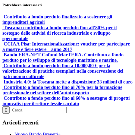
Potrebbero interessarti
Contributo a fondo perduto finalizzato a sostenere gli
imprenditori agricoli
Toscana: contributo a fondo perduto fino all’80% per il
sostegno delle attività di ricerca industriale e sviluppo
sperimentale
CCIAA Pisa: Internazionalizzazione: voucher per partecipare
a mostre e fiere estere – anno 2017
Bando ERA-NET Cofund MarTERA. Contributo a fondo
perduto per lo sviluppo di tecnologie marittime e marine.
Contributo a fondo perduto fino a 10.000,00 € per la
valorizzazione di pratiche esemplari nella conservazione del
patrimonio culturale
Industria 4.0: la Toscana mette a disposizione 33 milioni di euro
Contributo a fondo perduto fino al 70% per la formazione
professionale nel settore dell’autotrasporto
Contributo a fondo perduto fino al 60% a sostegno di progetti
innovativi per il settore tessile cardato
Articoli recenti
Nuovo Bando Brevetti+