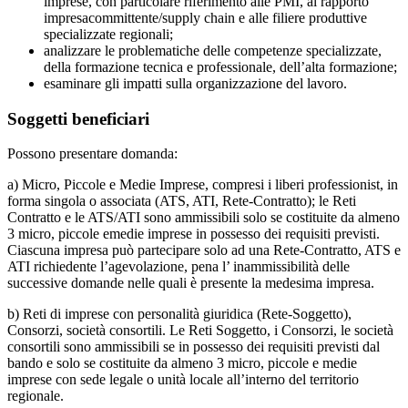
imprese, con particolare riferimento alle PMI, al rapporto
impresacommittente/supply chain e alle filiere produttive
specializzate regionali;
analizzare le problematiche delle competenze specializzate,
della formazione tecnica e professionale, dell’alta formazione;
esaminare gli impatti sulla organizzazione del lavoro.
Soggetti beneficiari
Possono presentare domanda:
a) Micro, Piccole e Medie Imprese, compresi i liberi professionist, in
forma singola o associata (ATS, ATI, Rete-Contratto); le Reti
Contratto e le ATS/ATI sono ammissibili solo se costituite da almeno
3 micro, piccole emedie imprese in possesso dei requisiti previsti.
Ciascuna impresa può partecipare solo ad una Rete-Contratto, ATS e
ATI richiedente l’agevolazione, pena l’ inammissibilità delle
successive domande nelle quali è presente la medesima impresa.
b) Reti di imprese con personalità giuridica (Rete-Soggetto),
Consorzi, società consortili. Le Reti Soggetto, i Consorzi, le società
consortili sono ammissibili se in possesso dei requisiti previsti dal
bando e solo se costituite da almeno 3 micro, piccole e medie
imprese con sede legale o unità locale all’interno del territorio
regionale.