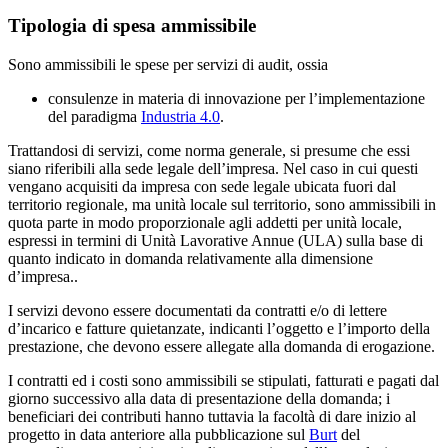
Tipologia di spesa ammissibile
Sono ammissibili le spese per
servizi di
audit,
ossia
consulenze in materia di innovazione
per l’implementazione
del paradigma
Industria 4.0
.
Trattandosi di servizi, come norma generale, si presume che essi
siano riferibili alla sede legale dell’impresa. Nel caso in cui questi
vengano
acquisiti da impresa
con sede legale ubicata
fuori dal
territorio regionale, ma unità locale sul territorio, sono
ammissibili in
quota parte
in modo proporzionale agli addetti per unità locale,
espressi in termini di
Unità Lavorative Annue (ULA)
sulla base di
quanto indicato in domanda relativamente alla dimensione
d’impresa..
I
servizi devono essere documentati
da contratti e/o di lettere
d’incarico e fatture quietanzate, indicanti l’oggetto e l’importo della
prestazione, che devono essere allegate alla domanda di erogazione.
I contratti ed i costi sono
ammissibili se stipulati, fatturati e pagati dal
giorno successivo alla data di presentazione della domanda; i
beneficiari dei contributi hanno tuttavia la facoltà di dare inizio al
progetto in
data anteriore
alla pubblicazione
sul
Burt
del