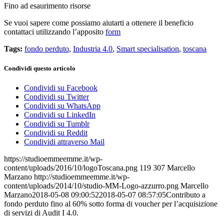
Fino ad esaurimento risorse
Se vuoi sapere come possiamo aiutarti a ottenere il beneficio
contattaci utilizzando l’apposito
form
Tags:
fondo perduto
,
Industria 4.0
,
Smart specialisation
,
toscana
Condividi questo articolo
Condividi su Facebook
Condividi su Twitter
Condividi su WhatsApp
Condividi su LinkedIn
Condividi su Tumblr
Condividi su Reddit
Condividi attraverso Mail
https://studioemmeemme.it/wp-
content/uploads/2016/10/logoToscana.png
119
307
Marcello
Marzano
http://studioemmeemme.it/wp-
content/uploads/2014/10/studio-MM-Logo-azzurro.png
Marcello
Marzano
2018-05-08 09:00:52
2018-05-07 08:57:05
Contributo a
fondo perduto fino al 60% sotto forma di voucher per l’acquisizione
di servizi di Audit I 4.0.