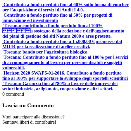
Contributo a fondo perduto fino al 60% sotto forma di voucher
per l’acquisizione di servizi di Audit I 4.0.
Contributo a fondo perduto fino al 50% per progetti di
innovazione ed investimento
Toscana: contributo a fondo perduto fino al 100%
a sostegno della redazione e dell’aggiornamento
dei piani di gestione dei siti Natura 2000 e aree protette.
Contributo a fondo perduto fino a 15.000,00 € promosso dal
MIUR per la realizzazione di atelier creativi.
Toscana: bando per l’agricoltura biologica
Toscana: Contributo a fondo perduto fino al 100% per i servizi
di accompagnamento al lavoro per persone disabili e soggetti
vulnerabili.
Horizon 2020 SWAFS-01-2016. Contributo a fondo perduto
fino al 100% per supportare lo sviluppo degli sportelli scientifici
Toscana: Garanzia fino all’80% a favore delle imprese dei
settori industria, artigianato, cooperazione e altri settori.
0
commenti
Lascia un Commento
Vuoi partecipare alla discussione?
Sentitevi liberi di contribuire!