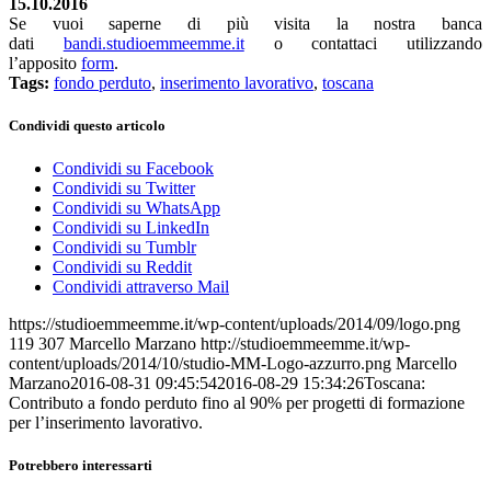
15.10.2016
Se vuoi saperne di più visita la nostra banca
dati
bandi.studioemmeemme.it
o contattaci utilizzando
l’apposito
form
.
Tags:
fondo perduto
,
inserimento lavorativo
,
toscana
Condividi questo articolo
Condividi su Facebook
Condividi su Twitter
Condividi su WhatsApp
Condividi su LinkedIn
Condividi su Tumblr
Condividi su Reddit
Condividi attraverso Mail
https://studioemmeemme.it/wp-content/uploads/2014/09/logo.png
119
307
Marcello Marzano
http://studioemmeemme.it/wp-
content/uploads/2014/10/studio-MM-Logo-azzurro.png
Marcello
Marzano
2016-08-31 09:45:54
2016-08-29 15:34:26
Toscana:
Contributo a fondo perduto fino al 90% per progetti di formazione
per l’inserimento lavorativo.
Potrebbero interessarti