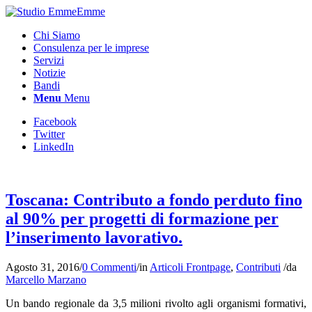
Chi Siamo
Consulenza per le imprese
Servizi
Notizie
Bandi
Menu
Menu
Facebook
Twitter
LinkedIn
Toscana: Contributo a fondo perduto fino
al 90% per progetti di formazione per
l’inserimento lavorativo.
Agosto 31, 2016
/
0 Commenti
/
in
Articoli Frontpage
,
Contributi
/
da
Marcello Marzano
Un bando regionale da 3,5 milioni rivolto agli organismi formativi,