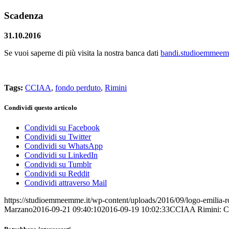
Scadenza
31.10.2016
Se vuoi saperne di più visita la nostra banca dati
bandi.studioemmeem
Tags:
CCIAA
,
fondo perduto
,
Rimini
Condividi questo articolo
Condividi su Facebook
Condividi su Twitter
Condividi su WhatsApp
Condividi su LinkedIn
Condividi su Tumblr
Condividi su Reddit
Condividi attraverso Mail
https://studioemmeemme.it/wp-content/uploads/2016/09/logo-emilia
Marzano
2016-09-21 09:40:10
2016-09-19 10:02:33
CCIAA Rimini: Cont