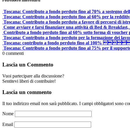
Potrebbero interessarti
Toscana: Contributo a fondo perduto fino al 70% a sostegno dell’
Toscana: Contributo a fondo perduto fino al 60% per la redditività
Toscana: Contributo a fondo perduto a favore di percorsi di istru
Come avviare e farsi finanziare una attività di Bed & Breakfas
Contributo a fondo perduto fino al 60% sotto forma di voucher per
Toscana: Contributo a fondo perduto per la formazione dei lavorat
Toscana: contributo a fondo perduto fino al 100% a soste
Toscana: Contributo a fondo perduto fino al 75% per il supporto 
0
commenti
Lascia un Commento
Vuoi partecipare alla discussione?
Sentitevi liberi di contribuire!
Lascia un commento
Il tuo indirizzo email non sarà pubblicato.
I campi obbligatori sono co
Nome
Email