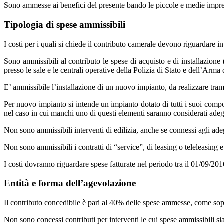
Sono ammesse ai benefici del presente bando le piccole e medie imprese 
Tipologia di spese ammissibili
I costi per i quali si chiede il contributo camerale devono riguardare in
Sono ammissibili al contributo le spese di acquisto e di installazione (
presso le sale e le centrali operative della Polizia di Stato e dell’Arm
E’ ammissibile l’installazione di un nuovo impianto, da realizzare tram
Per nuovo impianto si intende un impianto dotato di tutti i suoi compo
nel caso in cui manchi uno di questi elementi saranno considerati adeg
Non sono ammissibili interventi di edilizia, anche se connessi agli ad
Non sono ammissibili i contratti di “service”, di leasing o teleleasing 
I costi dovranno riguardare spese fatturate nel periodo tra il 01/09/201
Entità e forma dell’agevolazione
Il contributo concedibile è pari al 40% delle spese ammesse, come sop
Non sono concessi contributi per interventi le cui spese ammissibili si