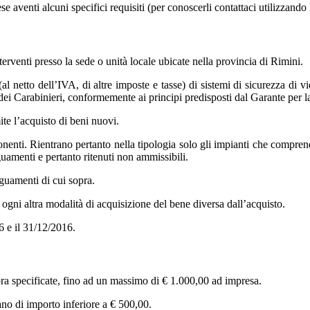
aventi alcuni specifici requisiti (per conoscerli contattaci utilizzando
terventi presso la sede o unità locale ubicate nella provincia di Rimini.
al netto dell’IVA, di altre imposte e tasse) di sistemi di sicurezza di v
a dei Carabinieri, conformemente ai principi predisposti dal Garante per l
ite l’acquisto di beni nuovi.
nenti. Rientrano pertanto nella tipologia solo gli impianti che compren
uamenti e pertanto ritenuti non ammissibili.
eguamenti di cui sopra.
e ogni altra modalità di acquisizione del bene diversa dall’acquisto.
6 e il 31/12/2016.
ra specificate, fino ad un massimo di € 1.000,00 ad impresa.
ano di importo inferiore a € 500,00.