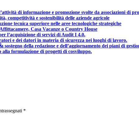
attività di informazione e promozione svolte da associazioni di pro
, competitività e sostenibilità delle aziende agricole
zione tecnica superiore nelle aree tecnologiche strategiche
t, Affittacamere, Casa Vacanze o Country House
 l’acquisizione di servizi di Audit I 4.0.
ori e dei datori in materia di sicurezza nei luoghi di lavoro.
gno della redazione e dell’aggiornamento dei piani di gestione 
alla formulazione di progetti di cosviluppo.
ntrassegnati
*