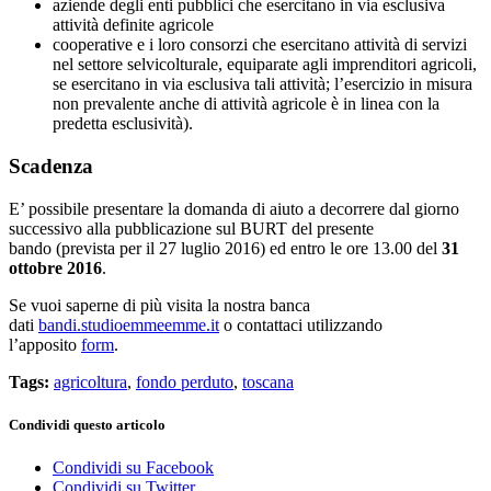
aziende degli enti pubblici che esercitano in via esclusiva
attività definite agricole
cooperative e i loro consorzi che esercitano attività di servizi
nel settore selvicolturale, equiparate agli imprenditori agricoli,
se esercitano in via esclusiva tali attività; l’esercizio in misura
non prevalente anche di attività agricole è in linea con la
predetta esclusività).
Scadenza
E’ possibile presentare la domanda di aiuto a decorrere dal giorno
successivo alla pubblicazione sul BURT del presente
bando (prevista per il 27 luglio 2016) ed entro le ore 13.00 del
31
ottobre 2016
.
Se vuoi saperne di più visita la nostra banca
dati
bandi.studioemmeemme.it
o contattaci utilizzando
l’apposito
form
.
Tags:
agricoltura
,
fondo perduto
,
toscana
Condividi questo articolo
Condividi su Facebook
Condividi su Twitter