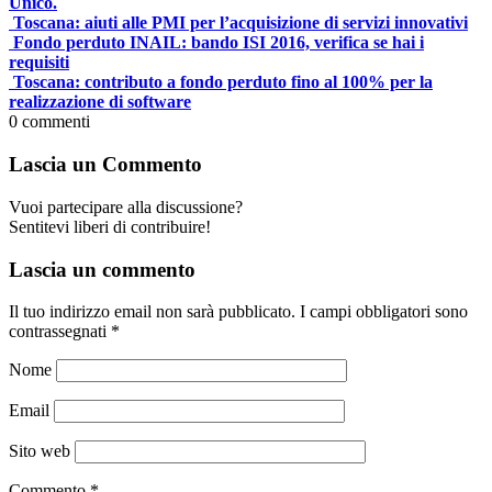
Unico.
Toscana: aiuti alle PMI per l’acquisizione di servizi innovativi
Fondo perduto INAIL: bando ISI 2016, verifica se hai i
requisiti
Toscana: contributo a fondo perduto fino al 100% per la
realizzazione di software
0
commenti
Lascia un Commento
Vuoi partecipare alla discussione?
Sentitevi liberi di contribuire!
Lascia un commento
Il tuo indirizzo email non sarà pubblicato.
I campi obbligatori sono
contrassegnati
*
Nome
Email
Sito web
Commento
*