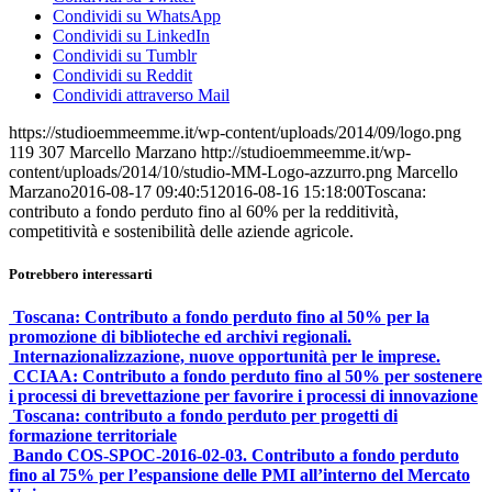
Condividi su WhatsApp
Condividi su LinkedIn
Condividi su Tumblr
Condividi su Reddit
Condividi attraverso Mail
https://studioemmeemme.it/wp-content/uploads/2014/09/logo.png
119
307
Marcello Marzano
http://studioemmeemme.it/wp-
content/uploads/2014/10/studio-MM-Logo-azzurro.png
Marcello
Marzano
2016-08-17 09:40:51
2016-08-16 15:18:00
Toscana:
contributo a fondo perduto fino al 60% per la redditività,
competitività e sostenibilità delle aziende agricole.
Potrebbero interessarti
Toscana: Contributo a fondo perduto fino al 50% per la
promozione di biblioteche ed archivi regionali.
Internazionalizzazione, nuove opportunità per le imprese.
CCIAA: Contributo a fondo perduto fino al 50% per sostenere
i processi di brevettazione per favorire i processi di innovazione
Toscana: contributo a fondo perduto per progetti di
formazione territoriale
Bando COS-SPOC-2016-02-03. Contributo a fondo perduto
fino al 75% per l’espansione delle PMI all’interno del Mercato