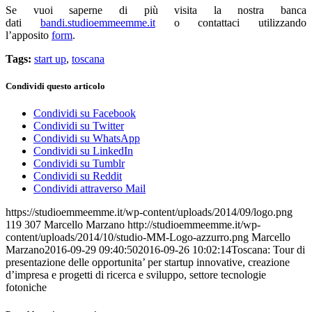
Se vuoi saperne di più visita la nostra banca
dati
bandi.studioemmeemme.it
o contattaci utilizzando
l’apposito
form
.
Tags:
start up
,
toscana
Condividi questo articolo
Condividi su Facebook
Condividi su Twitter
Condividi su WhatsApp
Condividi su LinkedIn
Condividi su Tumblr
Condividi su Reddit
Condividi attraverso Mail
https://studioemmeemme.it/wp-content/uploads/2014/09/logo.png
119
307
Marcello Marzano
http://studioemmeemme.it/wp-
content/uploads/2014/10/studio-MM-Logo-azzurro.png
Marcello
Marzano
2016-09-29 09:40:50
2016-09-26 10:02:14
Toscana: Tour di
presentazione delle opportunita’ per startup innovative, creazione
d’impresa e progetti di ricerca e sviluppo, settore tecnologie
fotoniche