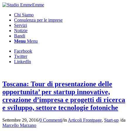
Chi Siamo
Consulenza per le imprese
Servizi
Notizie
Bandi
Menu
Menu
Facebook
Twitter
LinkedIn
Toscana: Tour di presentazione delle
opportunita’ per startup innovative,
creazione d’impresa e progetti di ricerca
e sviluppo, settore tecnologie fotoniche
Settembre 29, 2016
/
0 Commenti
/
in
Articoli Frontpage
,
Start-up
/
da
Marcello Marzano