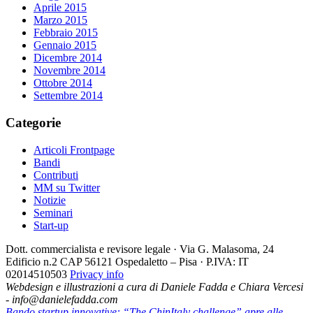
Aprile 2015
Marzo 2015
Febbraio 2015
Gennaio 2015
Dicembre 2014
Novembre 2014
Ottobre 2014
Settembre 2014
Categorie
Articoli Frontpage
Bandi
Contributi
MM su Twitter
Notizie
Seminari
Start-up
Dott. commercialista e revisore legale · Via G. Malasoma, 24
Edificio n.2 CAP 56121 Ospedaletto – Pisa · P.IVA: IT
02014510503
Privacy info
Webdesign e illustrazioni a cura di Daniele Fadda e Chiara Vercesi
- info@danielefadda.com
Bando startup innovative: “The ChinItaly challenge” apre alle