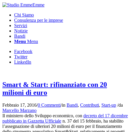
Chi Siamo
Consulenza per le imprese
Servizi
Notizie
Bandi
Menu
Menu
Facebook
Twitter
LinkedIn
Smart & Start: rifinanziato con 20
milioni di euro
Febbraio 17, 2016
/
0 Commenti
/
in
Bandi
,
Contributi
,
Start-up
/
da
Marcello Marzano
Il ministero dello Sviluppo economico, con
decreto del 17 dicembre
pubblicato in Gazzetta Ufficiale
n. 37 del 15 febbraio, ha stabilito
l’assegnazione di ulteriori 20 milioni di euro per il finanziamento
dello strumento agevolativo Smart&Start, relativamente ai progetti