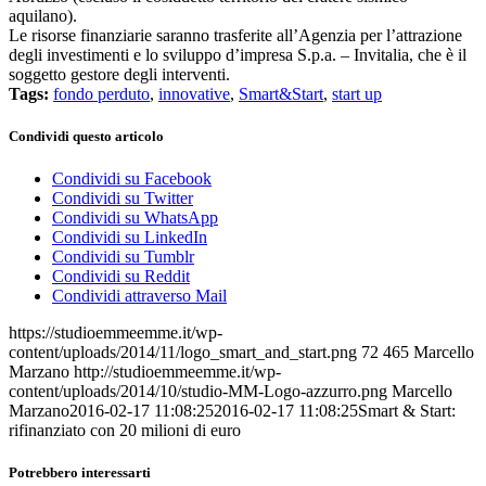
aquilano).
Le risorse finanziarie saranno trasferite all’Agenzia per l’attrazione
degli investimenti e lo sviluppo d’impresa S.p.a. – Invitalia, che è il
soggetto gestore degli interventi.
Tags:
fondo perduto
,
innovative
,
Smart&Start
,
start up
Condividi questo articolo
Condividi su Facebook
Condividi su Twitter
Condividi su WhatsApp
Condividi su LinkedIn
Condividi su Tumblr
Condividi su Reddit
Condividi attraverso Mail
https://studioemmeemme.it/wp-
content/uploads/2014/11/logo_smart_and_start.png
72
465
Marcello
Marzano
http://studioemmeemme.it/wp-
content/uploads/2014/10/studio-MM-Logo-azzurro.png
Marcello
Marzano
2016-02-17 11:08:25
2016-02-17 11:08:25
Smart & Start:
rifinanziato con 20 milioni di euro
Potrebbero interessarti