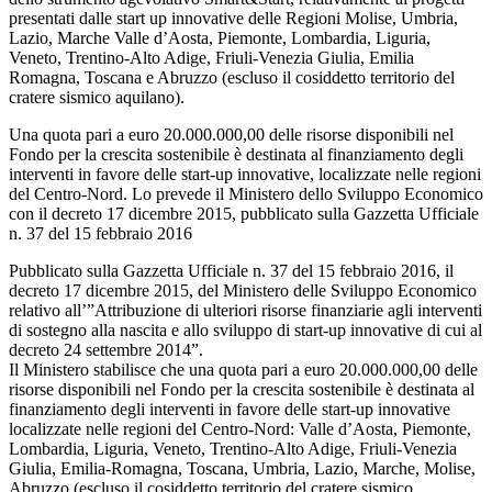
presentati dalle start up innovative delle Regioni Molise, Umbria,
Lazio, Marche Valle d’Aosta, Piemonte, Lombardia, Liguria,
Veneto, Trentino-Alto Adige, Friuli-Venezia Giulia, Emilia
Romagna, Toscana e Abruzzo (escluso il cosiddetto territorio del
cratere sismico aquilano).
Una quota pari a euro 20.000.000,00 delle risorse disponibili nel
Fondo per la crescita sostenibile è destinata al finanziamento degli
interventi in favore delle start-up innovative, localizzate nelle regioni
del Centro-Nord. Lo prevede il Ministero dello Sviluppo Economico
con il decreto 17 dicembre 2015, pubblicato sulla Gazzetta Ufficiale
n. 37 del 15 febbraio 2016
Pubblicato sulla Gazzetta Ufficiale n. 37 del 15 febbraio 2016, il
decreto 17 dicembre 2015, del Ministero delle Sviluppo Economico
relativo all’”Attribuzione di ulteriori risorse finanziarie agli interventi
di sostegno alla nascita e allo sviluppo di start-up innovative di cui al
decreto 24 settembre 2014”.
Il Ministero stabilisce che una quota pari a euro 20.000.000,00 delle
risorse disponibili nel Fondo per la crescita sostenibile è destinata al
finanziamento degli interventi in favore delle start-up innovative
localizzate nelle regioni del Centro-Nord: Valle d’Aosta, Piemonte,
Lombardia, Liguria, Veneto, Trentino-Alto Adige, Friuli-Venezia
Giulia, Emilia-Romagna, Toscana, Umbria, Lazio, Marche, Molise,
Abruzzo (escluso il cosiddetto territorio del cratere sismico